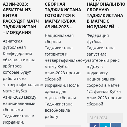
АЗИИ-2023:
СБОРНАЯ
НАЦИОНАЛЬНУЮ
АРБИТРЫ ИЗ
ТАДЖИКИСТАНА
СБОРНУЮ
КИТАЯ
ГОТОВИТСЯ К
ТАДЖИКИСТАНА
РАССУДЯТ МАТЧ
МАТЧУ КУБКА
В МАТЧЕ С
ТАДЖИКИСТАН
АЗИИ-2023 ...
ИОРДАНИЕЙ ...
– ИОРДАНИЯ
Национальная
Федерация
Азиатская
сборная
футбола
футбольная
Таджикистана
Таджикистана
Конфедерация
готовится к
запустила
объявила имена
четвертьфинальному
чартерный рейс
арбитров,
матчу Кубка
в Доху в
которые будут
Азии-2023 против
поддержку
работать на
сборной
национальной
четвертьфинальном
Иордании. После
сборной в матче
матче Кубка
одного дня
1/4 финала Кубка
Азии-2023 между
отдыха сборная
Азии-2023 против
национальными
Таджикистана
сборной
сборными
возобновила
Таджикистана и
работу
31.01.2024
Иордании.