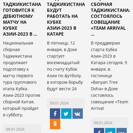
ТАДЖИКИСТАНА
ТАДЖИКИСТАНА
СБОРНАЯ
ГОТОВИТСЯ К
БУДУТ
ТАДЖИКИСТАНА:
ДЕБЮТНОМУ
РАБОТАТЬ НА
СОСТОЯЛОСЬ
МАТЧУ НА
КУБКЕ
СОВЕЩАНИЕ
КУБКЕ
АЗИИ-2023 В
«TEAM ARRIVAL
АЗИИ-2023 В ...
КАТАРЕ
...
Национальная
В пятницу, 12
В преддверии
сборная
января, в Дохе
старта Кубка
Таджикистана
стартует
Азии-2023 в
продолжает
восемнадцатый
Катара сегодня, 9
подготовку к
по счету Кубок
января, в
матчу первого
Азии по футболу,
гостинице
тура группового
в котором борьбу
«Banyan Tree
этапа Кубка
будут вести 24
Doha» в Дохе
Азии-2023 против
состоялось
сборной Китая,
совещание «Team
09.01.2024
который пройдет
Arrival
в субботу,
09.01.2024
09.01.2024