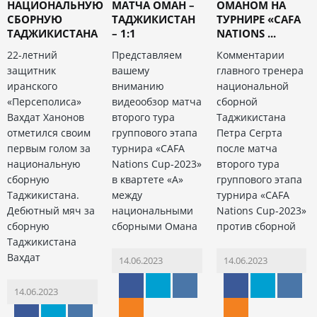
НАЦИОНАЛЬНУЮ
МАТЧА ОМАН –
ОМАНОМ НА
СБОРНУЮ
ТАДЖИКИСТАН
ТУРНИРЕ «CAFA
ТАДЖИКИСТАНА
– 1:1
NATIONS ...
22-летний
Представляем
Комментарии
защитник
вашему
главного тренера
иранского
вниманию
национальной
«Персеполиса»
видеообзор матча
сборной
Вахдат Ханонов
второго тура
Таджикистана
отметился своим
группового этапа
Петра Сегрта
первым голом за
турнира «CAFA
после матча
национальную
Nations Cup-2023»
второго тура
сборную
в квартете «А»
группового этапа
Таджикистана.
между
турнира «CAFA
Дебютный мяч за
национальными
Nations Cup-2023»
сборную
сборными Омана
против сборной
Таджикистана
Вахдат
14.06.2023
14.06.2023
14.06.2023