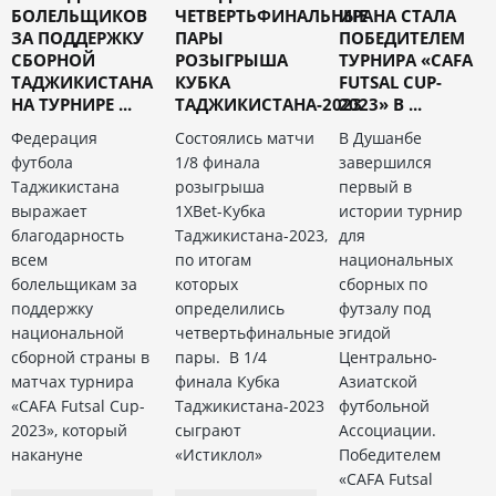
БОЛЕЛЬЩИКОВ
ЧЕТВЕРТЬФИНАЛЬНЫЕ
ИРАНА СТАЛА
ЗА ПОДДЕРЖКУ
ПАРЫ
ПОБЕДИТЕЛЕМ
СБОРНОЙ
РОЗЫГРЫША
ТУРНИРА «CAFA
ТАДЖИКИСТАНА
КУБКА
FUTSAL CUP-
НА ТУРНИРЕ ...
ТАДЖИКИСТАНА-2023
2023» В ...
Федерация
Состоялись матчи
В Душанбе
футбола
1/8 финала
завершился
Таджикистана
розыгрыша
первый в
выражает
1XBet-Кубка
истории турнир
благодарность
Таджикистана-2023,
для
всем
по итогам
национальных
болельщикам за
которых
сборных по
поддержку
определились
футзалу под
национальной
четвертьфинальные
эгидой
сборной страны в
пары. В 1/4
Центрально-
матчах турнира
финала Кубка
Азиатской
«CAFA Futsal Cup-
Таджикистана-2023
футбольной
2023», который
сыграют
Ассоциации.
накануне
«Истиклол»
Победителем
«CAFA Futsal