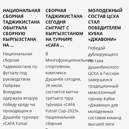
НАЦИОНАЛЬНАЯ
СБОРНАЯ
МОЛОДЕЖНЫЙ
СБОРНАЯ
ТАДЖИКИСТАНА
СОСТАВ ЦСКА
ТАДЖИКИСТАНА
СЕГОДНЯ
СТАЛ
ОБЫГРАЛА
СЫГРАЕТ С
ПОБЕДИТЕЛЕМ
СБОРНУЮ
КЫРГЫЗСТАНОМ
КУБКА
КЫРГЫЗСТАНА
НА ТУРНИРЕ
«ДЖАВОНИ»
НА ...
«CAFA ...
Победой
Национальная
В
дублирующего
сборная
Многофункциональном
состава
Таджикистана по
спортивном
душанбинского
футзалу под
комплексе
ЦСКА в Гиссаре
руководством
Душанбе сегодня,
завершился
Пайрава
26 июля,
традиционный
Вохидова
состоятся матчи
межсезонный
одержала вторую
третьего тура
турнир Кубок
победу кряду на
турнира «CAFA
«Джавони» для
проходящем в
Futsal Cup-2023».
молодежных
Душанбе турнире
Национальная
составов команд
«CAFA Futsal
сборная
высшей лиги