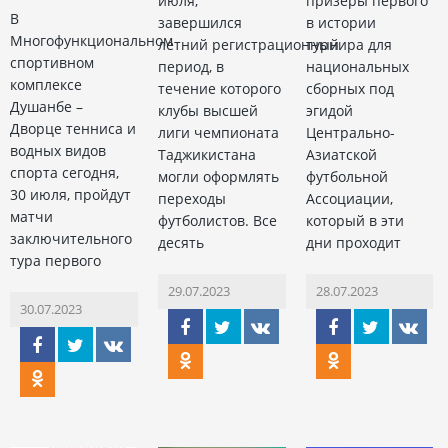
июля,
призеры первого
В
завершился
в истории
Многофункциональном
летний регистрационный
турнира для
спортивном
период, в
национальных
комплексе
течение которого
сборных под
Душанбе –
клубы высшей
эгидой
Дворце тенниса и
лиги чемпионата
Центрально-
водных видов
Таджикистана
Азиатской
спорта сегодня,
могли оформлять
футбольной
30 июля, пройдут
переходы
Ассоциации,
матчи
футболистов. Все
который в эти
заключительного
десять
дни проходит
тура первого
29.07.2023
28.07.2023
30.07.2023