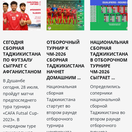
СЕГОДНЯ
ОТБОРОЧНЫЙ
НАЦИОНАЛЬНАЯ
СБОРНАЯ
ТУРНИР К
СБОРНАЯ
ТАДЖИКИСТАНА
ЧМ-2026
ТАДЖИКИСТАНА
ПО ФУТЗАЛУ
СБОРНАЯ
В ОТБОРОЧНОМ
СЫГРАЕТ С
ТАДЖИКИСТАНА
ТУРНИРЕ
АФГАНИСТАНОМ
НАЧНЕТ
ЧМ-2026
ДОМАШНИМ ...
СЫГРАЕТ ...
В Душанбе
Национальная
Определились
сегодня, 28 июля,
сборная
соперники
пройдут матчи
Таджикистана
национальной
предпоследнего
стартует во
сборной
тура турнира
втором раунде
Таджикистана во
«CAFA Futsal Cup-
отборочного
втором раунде
2023». В
турнира
отборочного
очередном туре
чемпионата
турнира