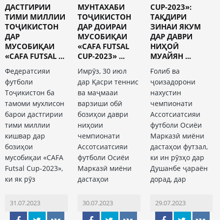
ДАСТГИРИИ
МУНТАХАБИ
CUP-2023»:
ТИМИ МИЛЛИИ
ТОҶИКИСТОН
ТАҚДИРИ
ТОҶИКИСТОН
ДАР ДОИРАИ
ЗИНАИ ЯКУМ
ДАР
МУСОБИҚАИ
ДАР ДАВРИ
МУСОБИҚАИ
«CAFA FUTSAL
НИҲОӢ
«CAFA FUTSAL ...
CUP-2023» ...
МУАЙЯН ...
Федератсияи
Имрӯз, 30 июл
Ғолиб ва
футболи
дар Қасри теннис
ҷоизадорони
Тоҷикистон ба
ва маҷмааи
нахустин
тамоми мухлисон
варзиши обӣ
чемпионати
барои дастгирии
бозиҳои даври
Ассотсиатсияи
тими миллии
ниҳоии
футболи Осиёи
кишвар дар
чемпионати
Марказӣ миёни
бозиҳои
Ассотсиатсияи
дастаҳои футзал,
мусобиқаи «CAFA
футболи Осиёи
ки ин рӯзҳо дар
Futsal Cup-2023»,
Марказӣ миёни
Душанбе ҷараён
ки як рӯз
дастаҳои
дорад, дар
31.07.2023
30.07.2023
29.07.2023