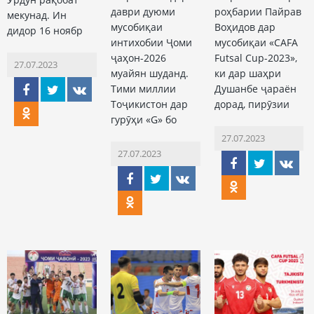
даври дуюми
роҳбарии Пайрав
мекунад. Ин
мусобиқаи
Воҳидов дар
дидор 16 ноябр
интихобии Ҷоми
мусобиқаи «CAFA
ҷаҳон-2026
Futsal Cup-2023»,
27.07.2023
муайян шуданд.
ки дар шаҳри
Тими миллии
Душанбе ҷараён
Тоҷикистон дар
дорад, пирӯзии
гурӯҳи «G» бо
27.07.2023
27.07.2023