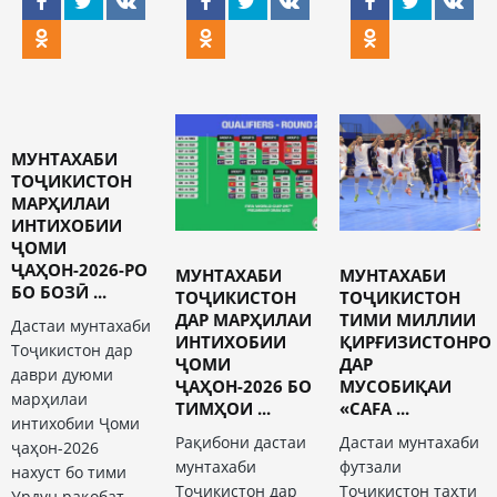
МУНТАХАБИ
ТОҶИКИСТОН
МАРҲИЛАИ
ИНТИХОБИИ
ҶОМИ
ҶАҲОН-2026-РО
МУНТАХАБИ
МУНТАХАБИ
БО БОЗӢ ...
ТОҶИКИСТОН
ТОҶИКИСТОН
ДАР МАРҲИЛАИ
ТИМИ МИЛЛИИ
Дастаи мунтахаби
ИНТИХОБИИ
ҚИРҒИЗИСТОНРО
Тоҷикистон дар
ҶОМИ
ДАР
даври дуюми
ҶАҲОН-2026 БО
МУСОБИҚАИ
марҳилаи
ТИМҲОИ ...
«CAFA ...
интихобии Ҷоми
Рақибони дастаи
Дастаи мунтахаби
ҷаҳон-2026
мунтахаби
футзали
нахуст бо тими
Тоҷикистон дар
Тоҷикистон таҳти
Урдун рақобат