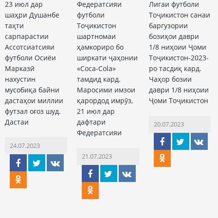
23 июл дар
Федератсияи
Лигаи футболи
шаҳри Душанбе
футболи
Тоҷикистон санаи
таҳти
Тоҷикистон
баргузории
сарпарастии
шартномаи
бозиҳои даври
Ассотсиатсияи
ҳамкориро бо
1/8 ниҳоии Ҷоми
футболи Осиёи
ширкати ҷаҳонии
Тоҷикистон-2023-
Марказӣ
«Coca-Cola»
ро тасдиқ кард.
нахустин
тамдид кард.
Чаҳор бозии
мусобиқа байни
Маросими имзои
даври 1/8 ниҳоии
дастаҳои миллии
қарордод имрӯз,
Ҷоми Тоҷикистон
футзал оғоз шуд.
21 июл дар
Дастаи
дафтари
20.07.2023
Федератсияи
24.07.2023
21.07.2023