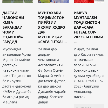
ДАСТАИ
МУНТАХАБИ
ИМРӮЗ
ҶАВОНОНИ
ТОҶИКИСТОН
МУНТАХАБИ
КМВА
ПИРӮЗИИ
ТОҶИКИСТОН
БАРАНДАИ
ЯКУМИ ХУДРО
ДАР «CAFA
ҶОМИ
ДАР
FUTSAL CUP-
«ҶАВОНӢ»
МУСОБИҚАИ
2023» БО ТИМИ
ГАРДИД
«CAFA FUTSAL ...
...
Мусобиқаи
24 июл дар
Имрӯз, 24 июл
анъанавии Ҷоми
доираи
дар Қасри теннис
«Ҷавонӣ» миёни
чемпионати
ва маҷмааи
дастаҳои
Ассотсиатсияи
варзиши обӣ
ҷавонони лигаи
футболи Осиёи
бозиҳои даври
олии Тоҷикистон
Марказӣ миёни
дуюми мусобиқаи
бо пирӯзии
дастаҳои футзал,
«CAFA Futsal Cup-
дастаи ҷавонони
ки дар шаҳри
2023» баргузор
КМВА-и Душанбе
Душанбе ҷараён
мешаванд.
ба анҷом расид.
дорад, бозиҳои
Дастаи
Маблағи
даври