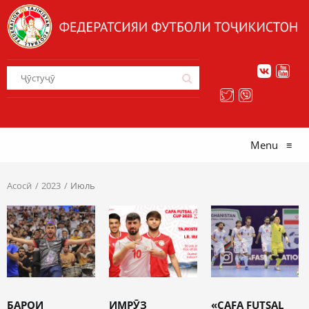
Menu
≡
Асосӣ
2023
Июль
БАРОИ
ИМРӮЗ
«CAFA FUTSAL