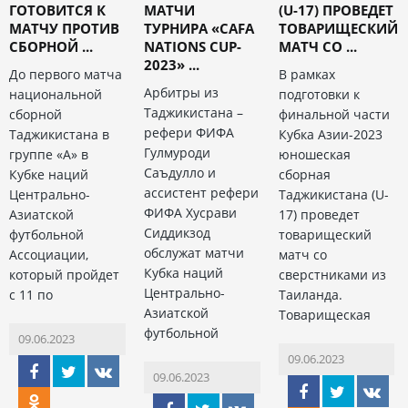
ГОТОВИТСЯ К
МАТЧИ
(U-17) ПРОВЕДЕТ
МАТЧУ ПРОТИВ
ТУРНИРА «CAFA
ТОВАРИЩЕСКИЙ
СБОРНОЙ ...
NATIONS CUP-
МАТЧ СО ...
2023» ...
До первого матча
В рамках
Арбитры из
национальной
подготовки к
Таджикистана –
сборной
финальной части
рефери ФИФА
Таджикистана в
Кубка Азии-2023
Гулмуроди
группе «А» в
юношеская
Саъдулло и
Кубке наций
сборная
ассистент рефери
Центрально-
Таджикистана (U-
ФИФА Хусрави
Азиатской
17) проведет
Сиддикзод
футбольной
товарищеский
обслужат матчи
Ассоциации,
матч со
Кубка наций
который пройдет
сверстниками из
Центрально-
с 11 по
Таиланда.
Азиатской
Товарищеская
футбольной
09.06.2023
09.06.2023
09.06.2023