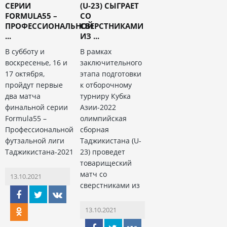
СЕРИИ
(U-23) СЫГРАЕТ
FORMULA55 –
СО
ПРОФЕССИОНАЛЬНОЙ
СВЕРСТНИКАМИ
...
ИЗ ...
В субботу и
В рамках
воскресенье, 16 и
заключительного
17 октября,
этапа подготовки
пройдут первые
к отборочному
два матча
турниру Кубка
финальной серии
Азии-2022
Formula55 –
олимпийская
Профессиональной
сборная
футзальной лиги
Таджикистана (U-
Таджикистана-2021
23) проведет
товарищеский
матч со
13.10.2021
сверстниками из
13.10.2021