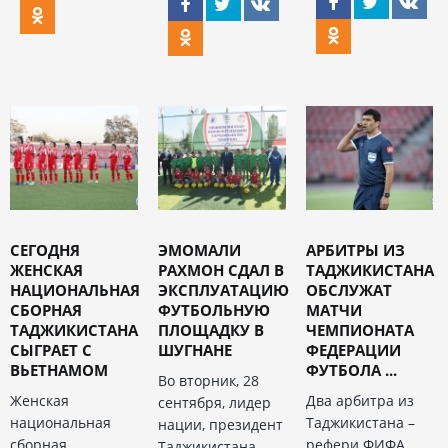
СЕГОДНЯ
ЭМОМАЛИ
АРБИТРЫ ИЗ
ЖЕНСКАЯ
РАХМОН СДАЛ В
ТАДЖИКИСТАНА
НАЦИОНАЛЬНАЯ
ЭКСПЛУАТАЦИЮ
ОБСЛУЖАТ
СБОРНАЯ
ФУТБОЛЬНУЮ
МАТЧИ
ТАДЖИКИСТАНА
ПЛОЩАДКУ В
ЧЕМПИОНАТА
СЫГРАЕТ С
ШУГНАНЕ
ФЕДЕРАЦИИ
ВЬЕТНАМОМ
ФУТБОЛА ...
Во вторник, 28
Женская
Два арбитра из
сентября, лидер
национальная
Таджикистана –
нации, президент
сборная
рефери ФИФА
Таджикистана