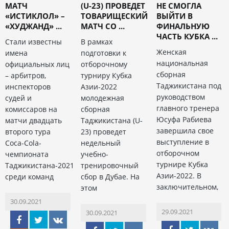
МАТЧ
(U-23) ПРОВЕДЕТ
НЕ СМОГЛА
«ИСТИКЛОЛ» –
ТОВАРИЩЕСКИЙ
ВЫЙТИ В
«ХУДЖАНД» ...
МАТЧ СО ...
ФИНАЛЬНУЮ
ЧАСТЬ КУБКА ...
Стали известны
В рамках
Женская
имена
подготовки к
национальная
официальных лиц
отборочному
сборная
– арбитров,
турниру Кубка
Таджикистана под
инспекторов
Азии-2022
руководством
судей и
молодежная
главного тренера
комиссаров на
сборная
Юсуфа Рабиева
матчи двадцать
Таджикистана (U-
завершила свое
второго тура
23) проведет
выступление в
Coca-Cola-
недельный
отборочном
чемпионата
учебно-
турнире Кубка
Таджикистана-2021
тренировочный
Азии-2022. В
среди команд
сбор в Дубае. На
заключительном,
этом
30.09.2021
29.09.2021
30.09.2021