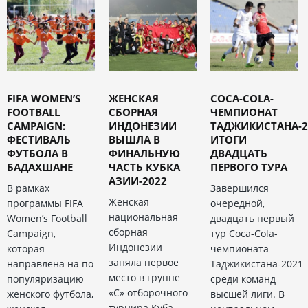
FIFA WOMEN’S
ЖЕНСКАЯ
COCA-COLA-
FOOTBALL
СБОРНАЯ
ЧЕМПИОНАТ
CAMPAIGN:
ИНДОНЕЗИИ
ТАДЖИКИСТАНА-2
ФЕСТИВАЛЬ
ВЫШЛА В
ИТОГИ
ФУТБОЛА В
ФИНАЛЬНУЮ
ДВАДЦАТЬ
БАДАХШАНЕ
ЧАСТЬ КУБКА
ПЕРВОГО ТУРА
АЗИИ-2022
В рамках
Завершился
Женская
программы FIFA
очередной,
национальная
Women’s Football
двадцать первый
сборная
Campaign,
тур Coca-Cola-
Индонезии
которая
чемпионата
заняла первое
направлена на по
Таджикистана-2021
место в группе
популяризацию
среди команд
«С» отборочного
женского футбола,
высшей лиги. В
турнира Куба