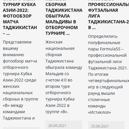
ТУРНИР КУБКА
СБОРНАЯ
ПРОФЕССИОНАЛЬ
АЗИИ-2022:
ТАДЖИКИСТАНА
ФУТЗАЛЬНАЯ
ФОТООБЗОР
ОБЫГРАЛА
ЛИГА
МАТЧА
МАЛЬДИВЫ В
ТАДЖИКИСТАНА-2
ТАДЖИКИСТАН
ОТБОРОЧНОМ
В ...
– ...
ТУРНИРЕ ...
Определились
Представляем
Женская
полуфинальные
вашему
национальная
пары Formula55 –
вниманию
сборная
профессиональной
фотообзор матча
Таджикистана
футзальной лиги
отборочного
обыграла команду
Таджикистана-2021.
турнира Кубка
Мальдив со
По итогам
Азии-2022 среди
счетом 4:0 во
четвертьфинальны
женских
втором туре
игр в следующий
национальных
отборочного
раунд вышли
сборных в группе
турнира Кубка
столичные
«В» между
Азии-2022 в
команды
командами
группе «В».
«Истиклол»
Таджикистана и
26.09.2021
25.09.2021