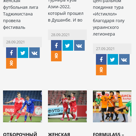
женская
центральном
Азии-2022,
футбольная лига
поединке тура
который прошел
Таджикистана
«Истиклол»
в Душанбе. И во
провела
благодаря голу
фестиваль
украинского
легионера
28.09.2021
28.09.2021
27.09.2021
ОТБОРОЧНЫЙ
ЖЕНСКАЯ
FORMULA55 –