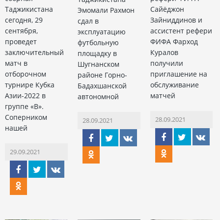
Таджикистана
Сайёджон
Эмомали Рахмон
сегодня, 29
Зайниддинов и
сдал в
сентября,
ассистент рефери
эксплуатацию
проведет
ФИФА Фарход
футбольную
заключительный
Куралов
площадку в
матч в
получили
Шугнанском
отборочном
приглашение на
районе Горно-
турнире Кубка
обслуживание
Бадахшанской
Азии-2022 в
матчей
автономной
группе «В».
Соперником
28.09.2021
28.09.2021
нашей
29.09.2021