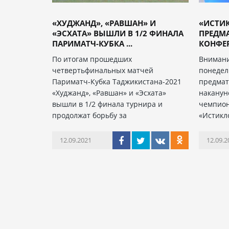
«ХУДЖАНД», «РАВШАН» И
«ИСТИК
«ЭСХАТА» ВЫШЛИ В 1/2 ФИНАЛА
ПРЕДМА
ПАРИМАТЧ-КУБКА ...
КОНФЕР
По итогам прошедших
Внимани
четвертьфинальных матчей
понедель
Париматч-Кубка Таджикистана-2021
предмат
«Худжанд», «Равшан» и «Эсхата»
наканун
вышли в 1/2 финала турнира и
чемпион
продолжат борьбу за
«Истикл
12.09.2021
12.09.2