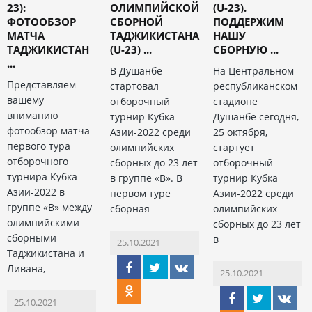
23):
ОЛИМПИЙСКОЙ
(U-23).
ФОТООБЗОР
СБОРНОЙ
ПОДДЕРЖИМ
МАТЧА
ТАДЖИКИСТАНА
НАШУ
ТАДЖИКИСТАН
(U-23) ...
СБОРНУЮ ...
...
В Душанбе
На Центральном
Представляем
стартовал
республиканском
вашему
отборочный
стадионе
вниманию
турнир Кубка
Душанбе сегодня,
фотообзор матча
Азии-2022 среди
25 октября,
первого тура
олимпийских
стартует
отборочного
сборных до 23 лет
отборочный
турнира Кубка
в группе «В». В
турнир Кубка
Азии-2022 в
первом туре
Азии-2022 среди
группе «В» между
сборная
олимпийских
олимпийскими
сборных до 23 лет
сборными
в
25.10.2021
Таджикистана и
Ливана,
25.10.2021
25.10.2021