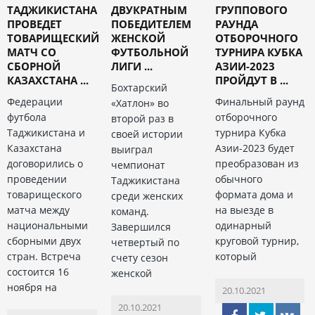
ТАДЖИКИСТАНА
ДВУКРАТНЫМ
ГРУППОВОГО
ПРОВЕДЕТ
ПОБЕДИТЕЛЕМ
РАУНДА
ТОВАРИЩЕСКИЙ
ЖЕНСКОЙ
ОТБОРОЧНОГО
МАТЧ СО
ФУТБОЛЬНОЙ
ТУРНИРА КУБКА
СБОРНОЙ
ЛИГИ ...
АЗИИ-2023
КАЗАХСТАНА ...
ПРОЙДУТ В ...
Бохтарский
Федерации
Финальный раунд
«Хатлон» во
футбола
отборочного
второй раз в
Таджикистана и
турнира Кубка
своей истории
Казахстана
Азии-2023 будет
выиграл
договорились о
преобразован из
чемпионат
проведении
обычного
Таджикистана
товарищеского
формата дома и
среди женских
матча между
на выезде в
команд.
национальными
одинарный
Завершился
сборными двух
круговой турнир,
четвертый по
стран. Встреча
который
счету сезон
состоится 16
женской
ноября на
20.10.2021
20.10.2021