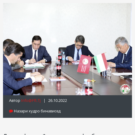
Автор
Info@fft.tj
| 26.10.2022
Назари худро бинависед