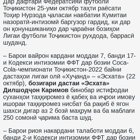
Дар дафтари Федератсияи футболи
Тоҷикистон 25-уми октябр таҳти раёсати
Тоҳир Нурзода ҷаласаи навбатии Кумитаи
назоратӣ-интизомӣ баргузор гардид, ки дар
он қонуншиканиҳо дар ҷараёни бозиҳои
Лигаи футболи Тоҷикистон рухдода, баррасӣ
шуданд.
– Барои вайрон кардани моддаи 7, банди 17-
и Кодекси интизомии ФФТ дар бозии Coca-
Cola-чемпионати Тоҷикистон-2022 байни
дастаҳои лигаи олӣ «Хуҷанд» – «Эсхата» (22
октябр),
бозигари дастаи «Эсхата»
Дилшодҷон Каримов
бинобар истифодаи
суханҳои таҳқиромез ё қабеҳ ва иҷрои имову
ишораи таҳқиромез нисбат ба рақиб ё ягон
шахси дигар аз 2 бозӣ маҳрум ва ба маблағи
250 сомонӣ ҷарима баста шуд.
– Барои риоя накардани талаботи моддаи 6,
банди 2-и Кодекси интизомии ФФТ дар бозии