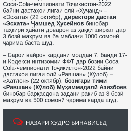
Coca-Cola-чемпионати Тоҷикистон-2022
байни дастаҳои лигаи олӣ «Хуҷанд» –
«Эсхата» (22 октябр),
директори дастаи
«Эсхата» Ҷамшед Ҳусейнов
бинобар
таҳқири ҳайати доварон аз ҳаққи ширкат дар
3 бозӣ маҳрум ва ба маблағи 1000 сомонӣ
ҷарима баста шуд.
– Барои вайрон кардани моддаи 7, банди 17-
и Кодекси интизомии ФФТ дар бозии Coca-
Cola-чемпионати Тоҷикистон-2022 байни
дастаҳои лигаи олӣ «Равшан» (Кӯлоб) –
«Хатлон» (22 октябр),
бозигари тими
«Равшан» (Кӯлоб) Муҳаммадалӣ Азизбоев
бинобар барқасдона задани рақиб аз 3 бозӣ
маҳрум ва 500 сомонӣ ҷарима карда шуд.
НАЗАРИ ХУДРО БИНАВИСЕД