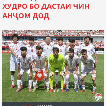
ХУДРО БО ДАСТАИ ЧИН
АНҶОМ ДОД