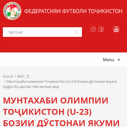
Menu
≡
Асосӣ
ФФТ_TJ
Мунтахаби олимпии Тоҷикистон (U-23) бозии дӯстонаи якуми
худро бо дастаи Чин анҷом дод
МУНТАХАБИ ОЛИМПИИ
ТОҶИКИСТОН (U-23)
БОЗИИ ДӮСТОНАИ ЯКУМИ