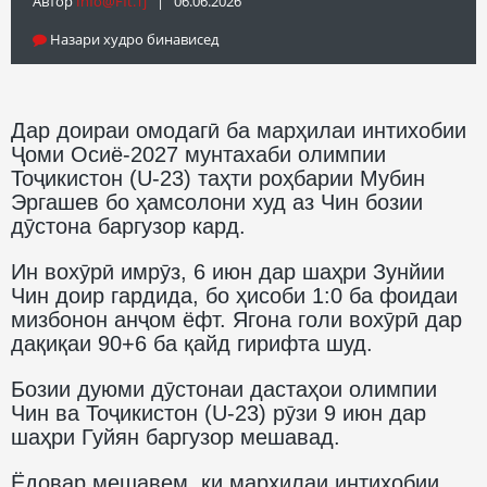
Автор
Info@fft.tj
| 06.06.2026
Назари худро бинависед
Дар доираи омодагӣ ба марҳилаи интихобии
Ҷоми Осиё-2027 мунтахаби олимпии
Тоҷикистон (U-23) таҳти роҳбарии Мубин
Эргашев бо ҳамсолони худ аз Чин бозии
дӯстона баргузор кард.
Ин вохӯрӣ имрӯз, 6 июн дар шаҳри Зунйии
Чин доир гардида, бо ҳисоби 1:0 ба фоидаи
мизбонон анҷом ёфт. Ягона голи вохӯрӣ дар
дақиқаи 90+6 ба қайд гирифта шуд.
Бозии дуюми дӯстонаи дастаҳои олимпии
Чин ва Тоҷикистон (U-23) рӯзи 9 июн дар
шаҳри Гуйян баргузор мешавад.
Ёдовар мешавем, ки марҳилаи интихобии