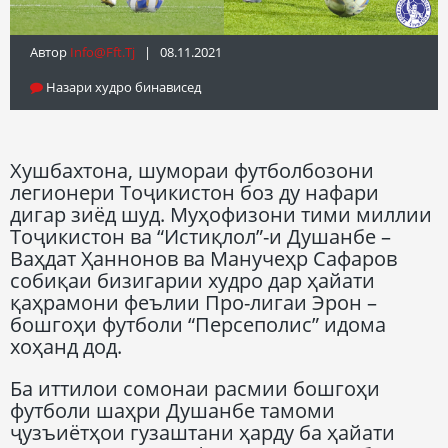
Автор
Info@fft.tj
| 08.11.2021
Назари худро бинависед
Хушбахтона, шумораи футболбозони
легионери Тоҷикистон боз ду нафари
дигар зиёд шуд. Муҳофизони тими миллии
Тоҷикистон ва “Истиқлол”-и Душанбе –
Ваҳдат Ҳаннонов ва Манучеҳр Сафаров
собиқаи бизигарии худро дар ҳайати
қаҳрамони феълии Про-лигаи Эрон –
бошгоҳи футболи “Персеполис” идома
хоҳанд дод.
Ба иттилои сомонаи расмии бошгоҳи
футболи шаҳри Душанбе тамоми
ҷузъиётҳои гузаштани ҳарду ба ҳайати