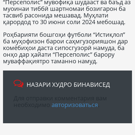
“Персеполис” мувофиқа шудааст ва баъд аз
муоинаи тиббӣ шартномаи бозигарон ба
тасвиб расонида мешавад. Муҳлати
қарордод то 30 июни соли 2024 мебошад.
Роҳбарияти бошгоҳи футболи “Истиқлол”
ба муҳофизон барои саҳмгузорияшон дар
комёбиҳои даста сипосгузорӣ намуда, ба
онҳо дар ҳайати “Персеполис” барору
муваффақиятро таманно намуд.
НАЗАРИ ХУДРО БИНАВИСЕД
Для отправки комментария вам
необходимо
авторизоваться
.