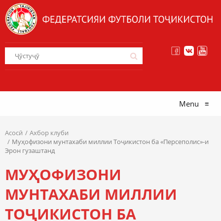
Menu
≡
Асосӣ
Ахбор клуби
Муҳофизони мунтахаби миллии Тоҷикистон ба «Персеполис»-и
Эрон гузаштанд
МУҲОФИЗОНИ
МУНТАХАБИ МИЛЛИИ
ТОҶИКИСТОН БА