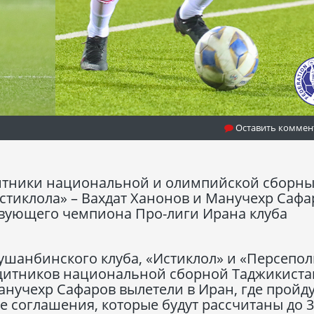
Оставить коммен
щитники национальной и олимпийской сборны
стиклола» – Вахдат Ханонов и Манучехр Сафа
твующего чемпиона Про-лиги Ирана клуба
ушанбинского клуба, «Истиклол» и «Персепол
ащитников национальной сборной Таджикиста
анучехр Сафаров вылетели в Иран, где пройд
 соглашения, которые будут рассчитаны до 