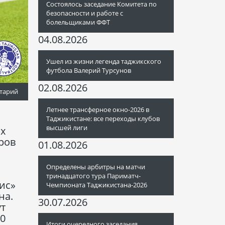
Состоялось заседание Комитета по
безопасности и работе с
болельщиками ФФТ
04.08.2026
Ушел из жизни легенда таджикского
футбола Валерий Турсунов
02.08.2026
тарий
Летнее трансферное окно-2026 в
Таджикистане: все переходы клубов
высшей лиги
х
ров
01.08.2026
Определены арбитры на матчи
тринадцатого тура Париматч-
ис»
Чемпионата Таджикистана-2026
на.
30.07.2026
ут
30
Итоги очередного заседания