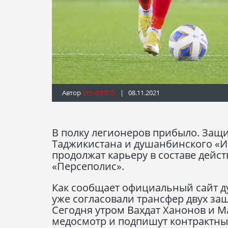
Автор
Info@fft.tj
| 08.11.2021
В полку легионеров прибыло. За
Таджикистана и душанбинского «И
продолжат карьеру в составе дейс
«Персеполис».
Как сообщает официальный сайт д
уже согласовали трансфер двух з
Сегодня утром Вахдат Ханонов и М
медосмотр и подпишут контрактные