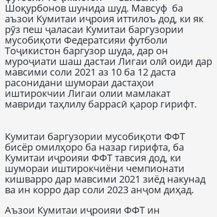
Шоқурбонов шунида шуд. Мавсуф ба
аъзои Кумитаи иҷроия иттилоъ дод, ки як
рӯз пеш ҷаласаи Кумитаи баргузории
мусобиқоти Федератсияи футболи
Тоҷикистон баргузор шуда, дар он
муроҷиати шаш дастаи Лигаи олӣ оиди дар
мавсими соли 2021 аз 10 ба 12 даста
расонидани шумораи дастаҳои
иштирокчии Лигаи олии мамлакат
мавриди таҳлилу баррасӣ қарор гирифт.
Кумитаи баргузории мусобиқоти ФФТ
бисёр омилҳоро ба назар гирифта, ба
Кумитаи иҷроияи ФФТ тавсия дод, ки
шумораи иштирокчиёни чемпионати
кишварро дар мавсими 2021 зиёд накунад
ва ин корро дар соли 2023 анҷом диҳад.
Аъзои Кумитаи иҷроияи ФФТ ин