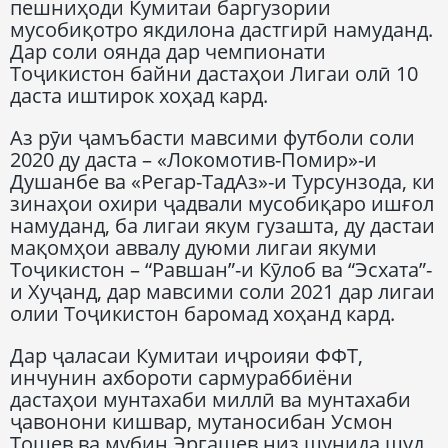
пешниҳоди Кумитаи баргузории
мусобиқотро якдилона дастгирӣ намуданд.
Дар соли оянда дар чемпионати
Тоҷикистон байни дастаҳои Лигаи олӣ 10
даста иштирок хоҳад кард.
Аз рӯи ҷамъбасти мавсими футболи соли
2020 ду даста – «Локомотив-Помир»-и
Душанбе ва «Регар-ТадАз»-и Турсунзода, ки
зинаҳои охири ҷадвали мусобиқаро ишғол
намуданд, ба лигаи якум гузашта, ду дастаи
мақомҳои аввалу дуюми лигаи якуми
Тоҷикистон – “Равшан”-и Кӯлоб ва “Эсхата”-
и Хуҷанд, дар мавсими соли 2021 дар лигаи
олии Тоҷикистон баромад хоҳанд кард.
Дар ҷаласаи Кумитаи иҷроияи ФФТ,
инчунин ахбороти сармураббиёни
дастаҳои мунтахаби миллӣ ва мунтахаби
ҷавонони кишвар, мутаносибан Усмон
Тошев ва мубин Эргашев низ шунида шуд.