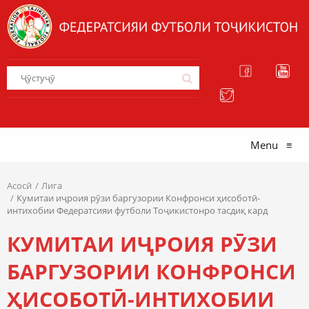
Menu
≡
Асосӣ
Лига
Кумитаи иҷроия рӯзи баргузории Конфронси ҳисоботӣ-
интихобии Федератсияи футболи Тоҷикистонро тасдиқ кард
КУМИТАИ ИҶРОИЯ РӮЗИ
БАРГУЗОРИИ КОНФРОНСИ
ҲИСОБОТӢ-ИНТИХОБИИ