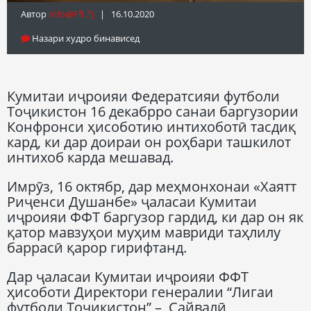
Автор
Info@fft.tj
| 16.10.2020
Назари худро бинависед
Кумитаи иҷроияи Федератсияи футболи
Тоҷикистон 16 декабрро санаи баргузории
Конфронси ҳисоботию интихоботӣ тасдиқ
кард, ки дар доираи он роҳбари ташкилот
интихоб карда мешавад.
Имрӯз, 16 октябр, дар меҳмонхонаи «Хаятт
Риҷенси Душанбе» ҷаласаи Кумитаи
иҷроияи ФФТ баргузор гардид, ки дар он як
қатор мавзуҳои муҳим мавриди таҳлилу
баррасӣ қарор гирифтанд.
Дар ҷаласаи Кумитаи иҷроияи ФФТ
ҳисоботи Директори генералии “Лигаи
футболи Тоҷикистон” – Сайвалӣ