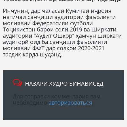
Инчунин, дар ҷаласаи Кумитаи иҷроия
натиҷаи санҷиши аудитории фаъолияти
молиявии Федератсияи футболи
Тоҷикистон барои соли 2019 ва Ширкати
аудитории “Аудит Ошкор” ҳамчун ширкати
аудиторӣ оид ба санҷиши фаъолияти
молиявии ФФТ дар солҳои 2020-2021
тасдиқ карда шуданд.
НАЗАРИ ХУДРО БИНАВИСЕД
Для отправки комментария вам
необходимо
авторизоваться
.