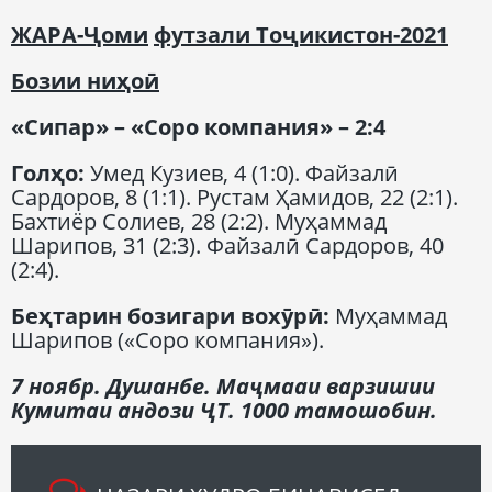
ЖАРА-
Ҷоми
футзали
Т
оҷикистон
-2021
Бозии ниҳоӣ
«Сипар» – «Соро компания» – 2:4
Гол
ҳо
:
Умед Кузиев, 4 (1:0). Файзалӣ
Сардоров, 8 (1:1). Рустам Ҳамидов, 22 (2:1).
Бахтиёр Солиев, 28 (2:2). Муҳаммад
Шарипов, 31 (2:3). Файзалӣ Сардоров, 40
(2:4).
Беҳтарин бозигари вохӯрӣ
:
Муҳаммад
Шарипов («Соро компания»).
7 ноябр. Душанбе.
Маҷмааи варзишии
Кумитаи андози ҶТ
. 1000
тамошобин.