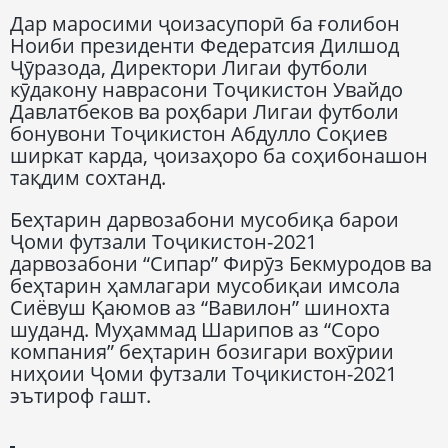
Дар маросими ҷоизасупорӣ ба ғолибон
Ноиби президенти Федератсия Дилшод
Ҷӯразода, Директори Лигаи футболи
кӯдакону наврасони Тоҷикистон Увайдо
Давлатбеков ва роҳбари Лигаи футболи
бонувони Тоҷикистон Абдулло Соқиев
ширкат карда, ҷоизаҳоро ба соҳибонашон
тақдим сохтанд.
Беҳтарин дарвозабони мусобиқа барои
Ҷоми футзали Тоҷикистон-2021
дарвозабони “Сипар” Фирӯз Бекмуродов ва
беҳтарин ҳамлагари мусобиқаи имсола
Сиёвуш Қаюмов аз “Вавилон” шинохта
шуданд. Муҳаммад Шарипов аз “Соро
компания” беҳтарин бозигари вохӯрии
ниҳоии Ҷоми футзали Тоҷикистон-2021
эътироф гашт.