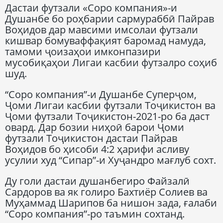
Дастаи футзали «Соро компания»-и
Душанбе бо роҳбарии сармураббӣ Пайрав
Воҳидов дар мавсими имсолаи футзали
кишвар бомуваффақият баромад намуда,
тамоми ҷоизаҳои имконпазири
мусобиқаҳои Лигаи касбии футзалро соҳиб
шуд.
“Соро компания”-и Душанбе Суперҷом,
Ҷоми Лигаи касбии футзали Тоҷикистон ва
Ҷоми футзали Тоҷикистон-2021-ро ба даст
овард. Дар бозии ниҳоӣ барои Ҷоми
футзали Тоҷикистон дастаи Пайрав
Воҳидов бо ҳисоби 4:2 ҳарифи асливу
усулии худ “Сипар”-и Хуҷандро мағлуб сохт.
Ду голи дастаи душанбегиро Файзалӣ
Сардоров ва як голиро Бахтиёр Солиев ва
Муҳаммад Шарипов ба нишон зада, ғалаби
“Соро компания”-ро таъмин сохтанд.