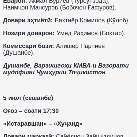
Ёварон:
Акмал Бӯриев (Турсунзода),
Наимҷон Мансуров (Бобоҷон Ғафуров).
Довари эҳтиётӣ:
Бахтиёр Комилов (Кӯлоб).
Нозири доварон:
Умед Раҳимов (Бохтар).
Комиссари бозӣ:
Алишер Парпиев
(Душанбе).
Душанбе, Варзишгоҳи КМВА-и Вазорати
мудофиаи Ҷумҳурии Тоҷикистон
5 июл (сешанбе)
Оғоз – соати 17:30
«Истаравшан» – «Хуҷанд»
Довари марказӣ:
Сайёдҷон Зайниддинов