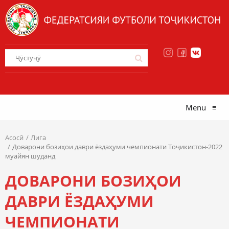
Menu
≡
Асосӣ
Лига
Доварони бозиҳои даври ёздаҳуми чемпионати Тоҷикистон-2022
муайян шуданд
ДОВАРОНИ БОЗИҲОИ
ДАВРИ ЁЗДАҲУМИ
ЧЕМПИОНАТИ