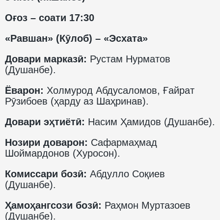
Оғоз – соати 17:30
«Равшан» (Кӯлоб) – «Эсхата»
Довари марказӣ:
Рустам Нурматов
(Душанбе).
Ёварон:
Холмурод Абдусаломов, Ғайрат
Рӯзибоев (ҳарду аз Шаҳринав).
Довари эҳтиётӣ:
Насим Ҳамидов (Душанбе).
Нозири доварон:
Сафармаҳмад
Шоймардонов (Хуросон).
Комиссари бозӣ:
Абдулло Соқиев
(Душанбе).
Ҳамоҳангсози бозӣ:
Раҳмон Муртазоев
(Душанбе).