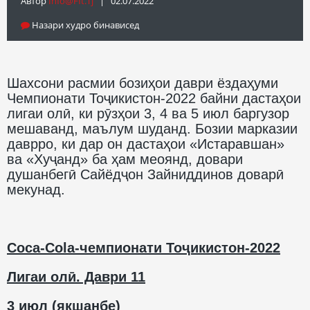
Автор
Info@fft.tj
| 02.07.2022
Назари худро бинависед
Шахсони расмии бозиҳои даври ёздаҳуми
Чемпионати Тоҷикистон-2022 байни дастаҳои
лигаи олӣ, ки рӯзҳои 3, 4 ва 5 июл баргузор
мешаванд, маълум шуданд. Бозии марказии
даврро, ки дар он дастаҳои «Истаравшан»
ва «Хуҷанд» ба ҳам меоянд, довари
душанбегӣ Сайёдҷон Зайниддинов доварӣ
мекунад.
Coca-Cola-чемпионати Тоҷикистон-2022
Лигаи олӣ. Даври 11
3 июл (якшанбе)