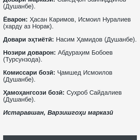
(Душанбе).
Ёварон:
Ҳасан Каримов, Исмоил Нуралиев
(харду аз Норак).
Довари эҳтиётӣ:
Насим Ҳамидов (Душанбе).
Нозири доварон:
Абдураҳим Бобоев
(Турсунзода).
Комиссари бозӣ:
Ҷамшед Исмоилов
(Душанбе).
Ҳамоҳангсози бозӣ:
Суҳроб Сайдалиев
(Душанбе).
Истаравшан, Варзишгоҳи марказӣ