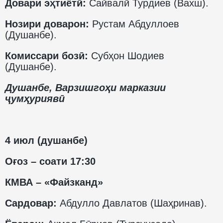
Довари эҳтиётӣ:
Сайвалӣ Турдиев (Вахш).
Нозири доварон:
Рустам Абдуллоев
(Душанбе).
Комиссари бозӣ:
Субҳон Шодиев
(Душанбе).
Душанбе, Варзишгоҳи марказии
ҷумҳуриявӣ
4 июл (душанбе)
Оғоз – соати 17:30
КМВА – «Файзканд»
Сардовар:
Абдулло Давлатов (Шаҳринав).