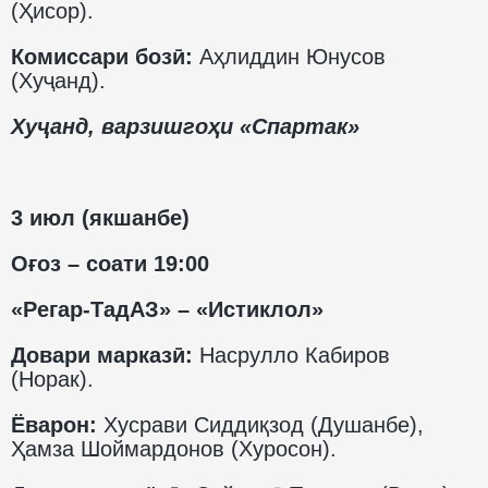
(Ҳисор).
Комиссари бозӣ:
Аҳлиддин Юнусов
(Хуҷанд).
Хуҷанд, варзишгоҳи «Спартак»
3 июл (якшанбе)
Оғоз – соати 19:00
«Регар-ТадАЗ» – «Истиклол»
Довари марказӣ:
Насрулло Кабиров
(Норак).
Ёварон:
Хусрави Сиддиқзод (Душанбе),
Ҳамза Шоймардонов (Хуросон).