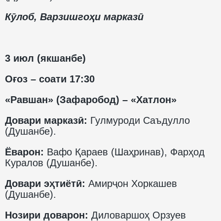
Кӯлоб, Варзишгоҳи марказӣ
3 июл (якшанбе)
Оғоз – соати 17:30
«Равшан» (Зафаробод) – «Хатлон»
Довари марказӣ:
Гулмуроди Саъдулло
(Душанбе).
Ёварон:
Вафо Қараев (Шаҳринав), Фарҳод
Куралов (Душанбе).
Довари эҳтиётӣ:
Амирҷон Хоркашев
(Душанбе).
Нозири доварон:
Диловаршоҳ Орзуев