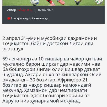
Автор
Info@fft.tj
| 02.04.2022
Назари худро бинависед
2 апрел 31-умин мусобиқаи қаҳрамонии
Тоҷикистон байни дастаҳои Лигаи олӣ
оғоз шуд.
59 легионер аз 10 кишвар ва чаҳор қитъаи
мухталиф барои ширкат дар мавсими нав
ба бошгоҳҳои Лигаи олии кишвар даъват
шудаанд. Аксари онҳо аз кишварҳои Осиё
омадаанд – 30 бозигар. Африқоро 21
бозигар аз чаҳор кишвар намояндагӣ
мекунад. Ҳамзамон дар чемпионати
Тоҷикистон ҳафт бозигари хориҷӣ аз
Аврупо низ ҳунарнамоӣ мекунад.