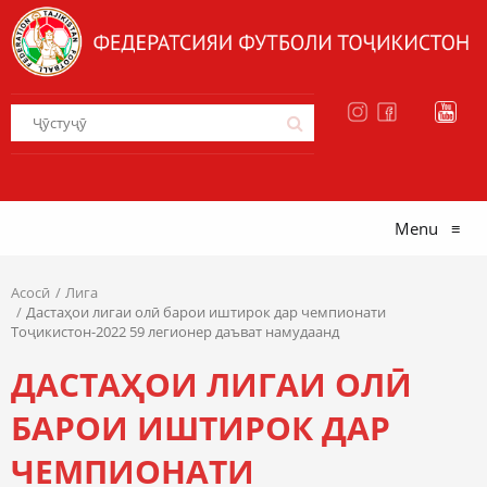
Menu
≡
Асосӣ
Лига
Дастаҳои лигаи олӣ барои иштирок дар чемпионати
Тоҷикистон-2022 59 легионер даъват намудаанд
ДАСТАҲОИ ЛИГАИ ОЛӢ
БАРОИ ИШТИРОК ДАР
ЧЕМПИОНАТИ