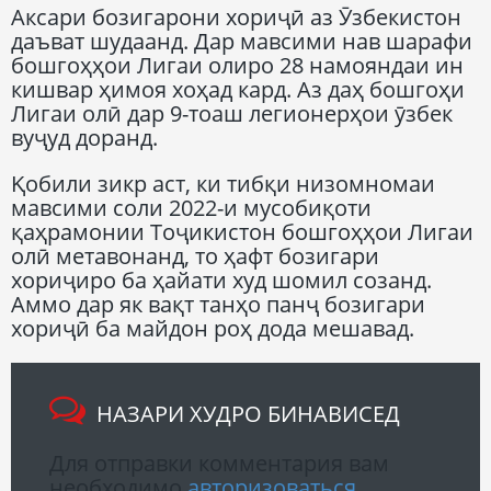
Аксари бозигарони хориҷӣ аз Ӯзбекистон
даъват шудаанд. Дар мавсими нав шарафи
бошгоҳҳои Лигаи олиро 28 намояндаи ин
кишвар ҳимоя хоҳад кард. Аз даҳ бошгоҳи
Лигаи олӣ дар 9-тоаш легионерҳои ӯзбек
вуҷуд доранд.
Қобили зикр аст, ки тибқи низомномаи
мавсими соли 2022-и мусобиқоти
қаҳрамонии Тоҷикистон бошгоҳҳои Лигаи
олӣ метавонанд, то ҳафт бозигари
хориҷиро ба ҳайати худ шомил созанд.
Аммо дар як вақт танҳо панҷ бозигари
хориҷӣ ба майдон роҳ дода мешавад.
НАЗАРИ ХУДРО БИНАВИСЕД
Для отправки комментария вам
необходимо
авторизоваться
.