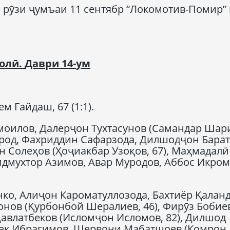
 рӯзи ҷумъаи 11 сентябр “Локомотив-Помир” 
 олӣ
.
Даври
14-
ум
ем Гайдаш, 67 (1:1).
оилов, Далерҷон Тухтасунов (Самандар Шар
урод, Фахриддин Сафарзода, Дилшодҷон Бара
н Солеҳов (Ҳоҷиакбар Узоқов, 67), Маҳмадалӣ
аидмухтор Азимов, Авар Муродов, Аббос Икро
о, Алиҷон Кароматуллозода, Бахтиёр Қаланд
нов (Қурбонбой Шералиев, 46), Фирӯз Бобие
авлатбеков (Исломҷон Исломов, 82), Дилшод
рбек Ибрагимов, Шервони Мабатшоев (Комрон