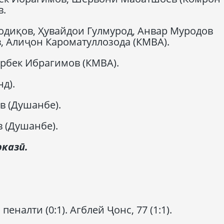
в.
диқов, Ҳувайдои Гулмурод, Анвар Муродов
, Алиҷон Кароматуллозода (КМВА).
рбек Ибрагимов (КМВА).
д).
в (Душанбе).
 (Душанбе).
рказӣ
.
еналти (0:1). Агблей Ҷонс, 77 (1:1).