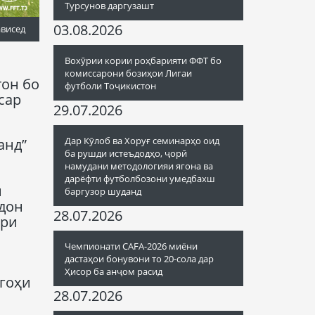
Турсунов даргузашт
03.08.2026
ависед
Вохӯрии кории роҳбарияти ФФТ бо
комиссарони бозиҳои Лигаи
тон бо
футболи Тоҷикистон
сар
29.07.2026
Дар Кӯлоб ва Хоруғ семинарҳо оид
анд”
ба рушди истеъдодҳо, ҷорӣ
намудани методологияи ягона ва
дарёфти футболбозони умедбахш
м
баргузор шуданд
йдон
28.07.2026
ери
Чемпионати CAFA-2026 миёни
дастаҳои бонувони то 20-сола дар
Ҳисор ба анҷом расид
шгоҳи
28.07.2026