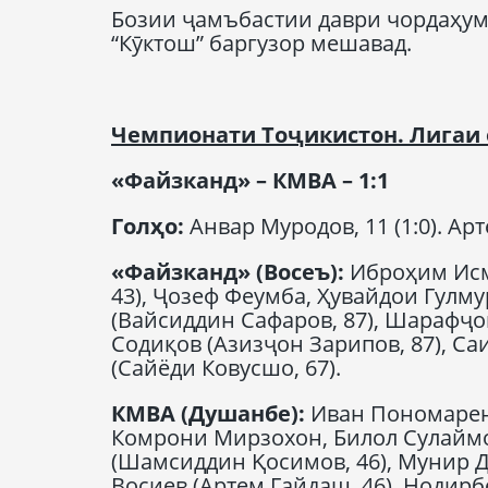
Бозии ҷамъбастии даври чордаҳум
“Кӯктош” баргузор мешавад.
Чемпионат
и Тоҷикистон
.
Лигаи
«Файзканд» –
КМВА
– 1:1
Гол
ҳо
:
Анвар Муродов, 11 (1:0). Арт
«Файзканд» (Восе
ъ
):
Иброҳим Исм
43), Ҷозеф Феумба, Ҳувайдои Гулм
(Вайсиддин Сафаров, 87), Шарафҷо
Содиқов (Азизҷон Зарипов, 87), С
(Сайёди Ковусшо, 67).
КМВА
(Душанбе):
Иван Пономаренк
Комрони Мирзохон, Билол Сулаймо
(Шамсиддин Қосимов, 46), Мунир Д
Восиев (Артем Гайдаш, 46), Ноди