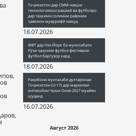
ва
Тоҷикистон дар СММ нақши
технологияҳои рақамӣ ва футболро
дар таҳкими солимии равонии
ҷавонон муаррифӣ намуд
18.07.2026
ФФТ дар Ню-Йорк ба муносибати
Рӯзи ҷаҳонии футбол фестивали
футбол баргузор кард
18.07.2026
ипов,
Рақибони мунтахаби духтаронаи
тов
Тоҷикистон (U-17) дар марҳилаи
интихобии Ҷоми Осиё-2027 муайян
мов
шуданд
16.07.2026
аров,
в
Август 2026