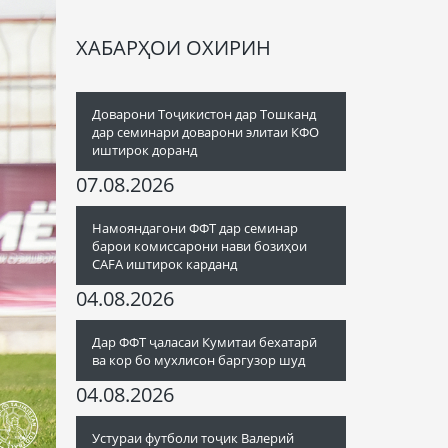
ХАБАРҲОИ ОХИРИН
Доварони Тоҷикистон дар Тошканд
дар семинари доварони элитаи КФО
иштирок доранд
07.08.2026
Намояндагони ФФТ дар семинар
барои комиссарони нави бозиҳои
CAFA иштирок карданд
04.08.2026
Дар ФФТ ҷаласаи Кумитаи бехатарӣ
ва кор бо мухлисон баргузор шуд
04.08.2026
Устураи футболи тоҷик Валерий