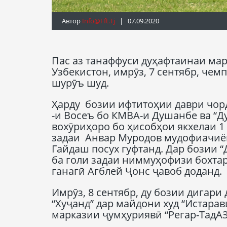
Автор
Info@fft.tj
| 07.09.2020
Пас аз танаффуси дуҳафтаинаи мар
Узбекистон, имрӯз, 7 сентябр, чем
шурӯъ шуд.
Ҳарду бозии ифтитоҳии даври чорд
-и Восеъ бо КМВА-и Душанбе ва “Ду
вохӯриҳоро бо ҳисобҳои якхелаи 1 
задаи Анвар Муродов мудофиачиён
Гайдаш посух гуфтанд. Дар бозии 
ба голи задаи ниммуҳофизи бохтар
ганагӣ Агблей Ҷонс ҷавоб доданд.
Имрӯз, 8 сентябр, ду бозии дигари
“Хуҷанд” дар майдони худ “Истара
марказии ҷумҳуриявӣ “Регар-ТадАЗ