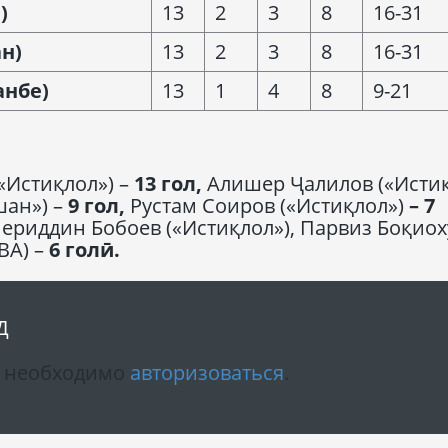
а
)
13
2
3
8
16-31
н)
13
2
3
8
16-31
анбе)
13
1
4
8
9-21
«Истиқлол») –
13
гол
,
Алишер Ҷалилов («Истиқ
шан») –
9
гол
,
Рустам Соиров («Истиқлол»)
– 7
ериддин Бобоев («Истиқлол»), Парвиз Боқио
ВА) –
6
голӣ
.
Д
м необходимо
авторизоваться
.