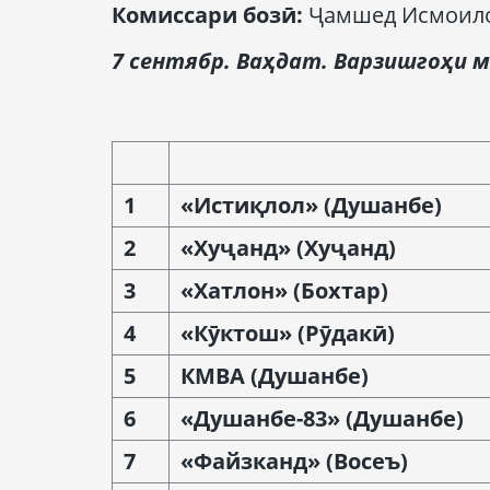
Комиссар
и бозӣ
:
Ҷамшед Исмоило
7 сентябр. Ва
ҳ
дат.
Варзишгоҳи м
1
«Исти
қ
лол» (Душанбе)
2
«Ху
ҷанд
» (Ху
ҷанд
)
3
«Хатлон» (Бохтар)
4
«К
ӯ
ктош» (Р
ӯ
дак
ӣ
)
5
КМВА
(Душанбе)
6
«Душанбе-83» (Душанбе)
7
«Файзканд» (Восе
ъ
)