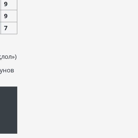
9
9
7
лол»)
хунов