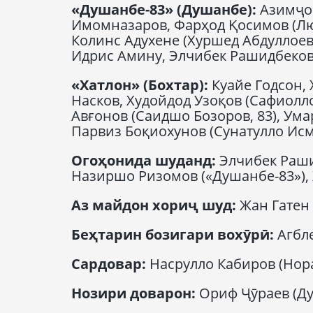
«Душанбе-83» (Душанбе):
Азимҷон
Имомназаров, Фарҳод Қосимов (Лю
Колинс Адухене (Хуршед Абдуллоев,
Идрис Амину, Элчибек Рашидбеков,
«Хатлон» (Бохтар):
Куайе Годсон,
Насков, Худойдод Узоқов (Сафиолл
Авғонов (Саидшо Бозоров, 83), Ум
Парвиз Боқиохунов (Сунатулло Исм
Огоҳонида шуданд
:
Элчибек Раши
Назиршо Ризомов («Душанбе-83»), 
Аз майдон хориҷ шуд
:
Жан Гатен 
Беҳтарин бозигари вохӯрӣ
:
Агбле
Сардовар
:
Насрулло Кабиров (Нора
Нозири доварон
:
Ориф Ҷӯраев (Ду