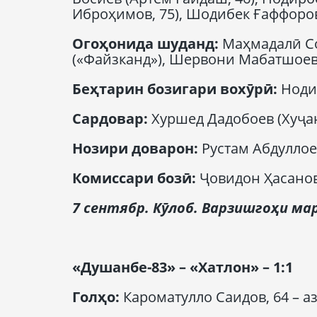
Иброҳимов, 75), Шодибек Ғаффоро
Огоҳонида шуданд
:
Маҳмадалӣ Со
(«Файзканд»), Шервони Мабатшоев
Беҳтарин бозигари вохӯрӣ
:
Ноди
Сардовар
:
Хуршед Дадобоев (Хуҷан
Нозири доварон
:
Рустам Абдуллое
Комиссар
и бозӣ
:
Ҷовидон Ҳасанов
7 сентябр. К
ӯ
л
о
б.
Варзишгоҳи ма
«Душанбе-83» – «Хатлон» – 1:1
Гол
ҳо
:
Кароматулло Саидов, 64 – аз п