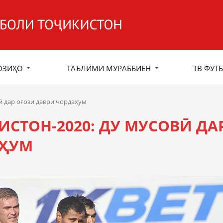
ОЗИҲО
ТАЪЛИМИ МУРАББИЁН
ТВ ФУТБ
ӣ дар оғози даври чордаҳум
СТОН-2020: ДУ МУСОВӢ ДА
АҲУМ