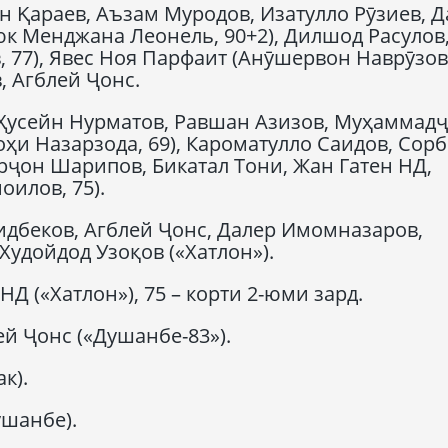
 Қараев, Аъзам Муродов, Изатулло Рӯзиев, Д
к Менджана Леонель, 90+2), Дилшод Расулов
 77), Явес Ноя Парфаит (Анӯшервон Наврӯзов,
 Агблей Ҷонс.
 Ҳусейн Нурматов, Равшан Азизов, Муҳаммад
оҳи Назарзода, 69), Кароматулло Саидов, Сор
арҷон Шарипов, Бикатал Тони, Жан Гатен НД,
оилов, 75).
дбеков, Агблей Ҷонс, Далер Имомназаров,
Худойдод Узоқов («Хатлон»).
НД («Хатлон»), 75 – корти 2-юми зард.
й Ҷонс («Душанбе-83»).
к).
шанбе).