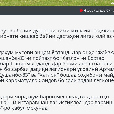
Назари худро бин
бут ба бозии дӯстонаи тими миллии Тоҷикис
пионати кишвар байни дастаҳои лигаи олӣ аз 
аҳум мусовӣ анҷом ёфтанд. Дар онҳо “Файзк
шанбе-83”-и пойтахт бо “Хатлон”-и Бохтар
бар 1 анҷом доданд. Дар бозии аввал ба голи
 бо зарбаи дақиқи легионери украинӣ Арте
“Душанбе-83” ва “Хатлон” бошад соҳибони ма
ӣ Кароматулло Саидов бо голи задаи легион
 даври чордаҳум барпо мешавад ва дар онҳо
вшан”-и Истаравшан ва “Истиқлол” дар варзи
”-ро қабул мекунад.