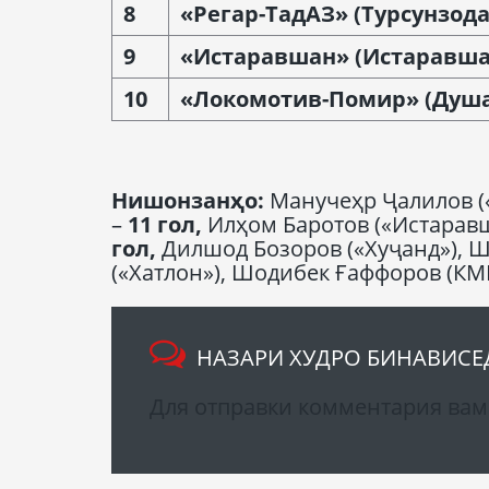
8
«Регар-ТадАЗ» (Турсунз
од
9
«Истаравшан» (Истаравша
10
«Локомотив-П
о
мир» (Душ
Нишонзанҳо
:
Манучеҳр Ҷалилов (
–
11
гол
,
Илҳом Баротов («Истарав
гол
,
Дилшод Бозоров («Хуҷанд»), Ш
(«Хатлон»), Шодибек Ғаффоров (КМ
НАЗАРИ ХУДРО БИНАВИСЕ
Для отправки комментария ва