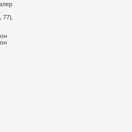
алер
,
 77),
ҷон
бон