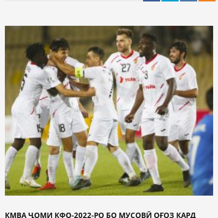
КМВА ҶОМИ КФО-2022-РО БО МУСОВӢ ОҒОЗ КАРД