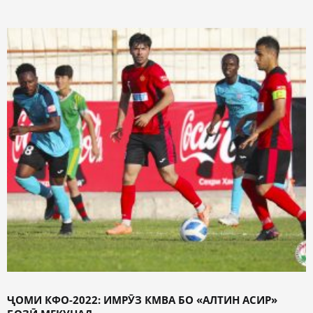
ҶОМИ КФО-2022: ИМРӮЗ КМВА БО «АЛТИН АСИР»