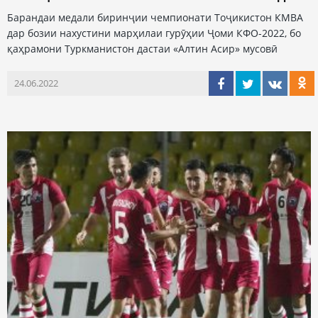
Барандаи медали биринҷии чемпионати Тоҷикистон КМВА
дар бозии нахустини марҳилаи гурӯҳии Ҷоми КФО-2022, бо
қаҳрамони Туркманистон дастаи «Алтин Асир» мусовӣ
24.06.2022