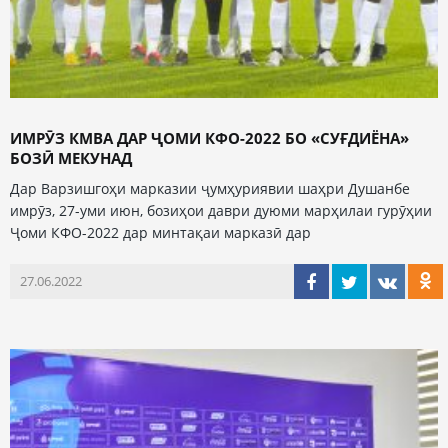
ИМРӮЗ КМВА ДАР ҶОМИ КФО-2022 БО «СУҒДИЁНА»
БОЗӢ МЕКУНАД
Дар Варзишгоҳи марказии ҷумҳуриявии шаҳри Душанбе
имрӯз, 27-уми июн, бозиҳои даври дуюми марҳилаи гурӯҳии
Ҷоми КФО-2022 дар минтақаи марказӣ дар
27.06.2022