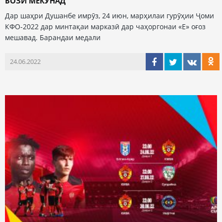
БОЗӢ МЕКУНАД
Дар шаҳри Душанбе имрӯз, 24 июн, марҳилаи гурӯҳии Ҷоми
КФО-2022 дар минтақаи марказӣ дар чаҳоргонаи «Е» оғоз
мешавад. Барандаи медали
24.06.2022