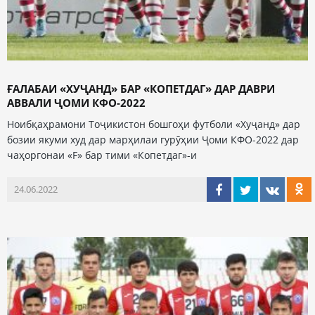
ҒАЛАБАИ «ХУҶАНД» БАР «КОПЕТДАГ» ДАР ДАВРИ
АВВАЛИ ҶОМИ КФО-2022
Ноибқаҳрамони Тоҷикистон бошгоҳи футболи «Хуҷанд» дар
бозии якуми худ дар марҳилаи гурӯҳии Ҷоми КФО-2022 дар
чаҳоргонаи «F» бар тими «Копетдаг»-и
24.06.2022