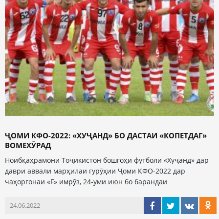
ҶОМИ КФО-2022: «ХУҶАНД» БО ДАСТАИ «КОПЕТДАГ»
ВОМЕХӮРАД
Ноибқаҳрамони Тоҷикистон бошгоҳи футболи «Хуҷанд» дар
даври аввали марҳилаи гурӯҳии Ҷоми КФО-2022 дар
чаҳоргонаи «F» имрӯз, 24-уми июн бо барандаи
24.06.2022