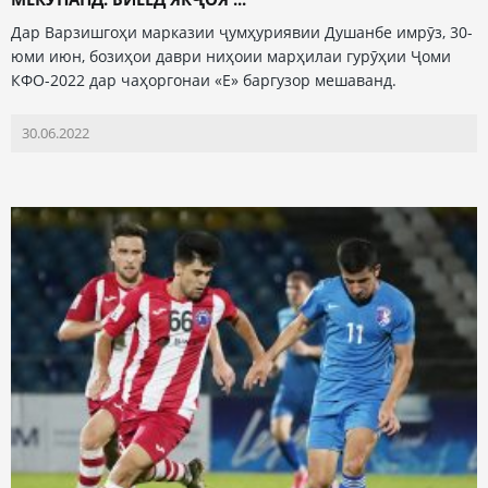
Дар Варзишгоҳи марказии ҷумҳуриявии Душанбе имрӯз, 30-
юми июн, бозиҳои даври ниҳоии марҳилаи гурӯҳии Ҷоми
КФО-2022 дар чаҳоргонаи «Е» баргузор мешаванд.
30.06.2022