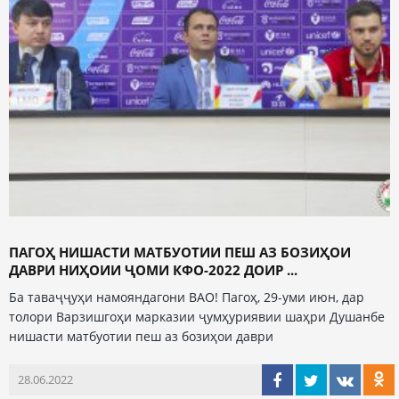
ПАГОҲ НИШАСТИ МАТБУОТИИ ПЕШ АЗ БОЗИҲОИ
ДАВРИ НИҲОИИ ҶОМИ КФО-2022 ДОИР ...
Ба таваҷҷуҳи намояндагони ВАО! Пагоҳ, 29-уми июн, дар
толори Варзишгоҳи марказии ҷумҳуриявии шаҳри Душанбе
нишасти матбуотии пеш аз бозиҳои даври
28.06.2022