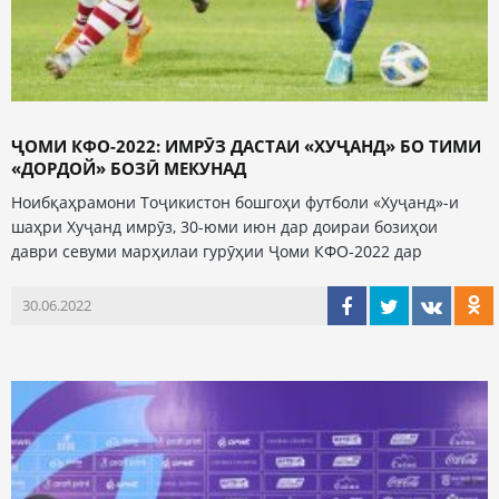
ҶОМИ КФО-2022: ИМРӮЗ ДАСТАИ «ХУҶАНД» БО ТИМИ
«ДОРДОЙ» БОЗӢ МЕКУНАД
Ноибқаҳрамони Тоҷикистон бошгоҳи футболи «Хуҷанд»-и
шаҳри Хуҷанд имрӯз, 30-юми июн дар доираи бозиҳои
даври севуми марҳилаи гурӯҳии Ҷоми КФО-2022 дар
30.06.2022