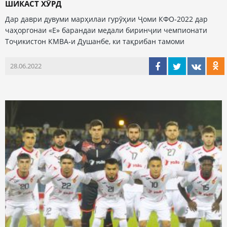
ШИКАСТ ХӮРД
Дар даври дувуми марҳилаи гурӯҳии Ҷоми КФО-2022 дар
чаҳоргонаи «Е» барандаи медали биринҷии чемпионати
Тоҷикистон КМВА-и Душанбе, ки тақрибан тамоми
28.06.2022