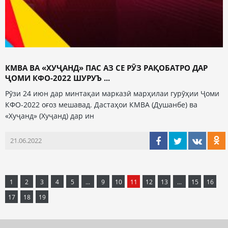
КМВА ВА «ХУҶАНД» ПАС АЗ СЕ РӮЗ РАҚОБАТРО ДАР
ҶОМИ КФО-2022 ШУРУЪ ...
Рӯзи 24 июн дар минтақаи марказӣ марҳилаи гурӯҳии Ҷоми
КФО-2022 оғоз мешавад. Дастаҳои КМВА (Душанбе) ва
«Хуҷанд» (Хуҷанд) дар ин
21.06.2022
1
2
3
4
5
...
9
10
11
12
13
...
15
16
17
18
19