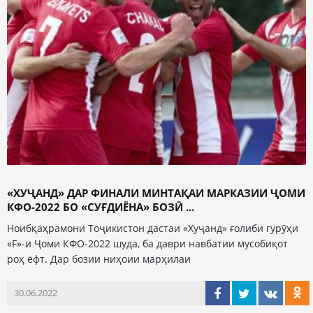
«ХУҶАНД» ДАР ФИНАЛИ МИНТАҚАИ МАРКАЗИИ ҶОМИ
КФО-2022 БО «СУҒДИЁНА» БОЗӢ ...
Ноибқаҳрамони Тоҷикистон дастаи «Хуҷанд» ғолиби гурӯҳи
«F»-и Ҷоми КФО-2022 шуда, ба даври навбатии мусобиқот
роҳ ёфт. Дар бозии ниҳоии марҳилаи
30.06.2022