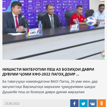
НИШАСТИ МАТБУОТИИ ПЕШ АЗ БОЗИҲОИ ДАВРИ
ДУВУМИ ҶОМИ КФО-2022 ПАГОҲ ДОИР ...
Ба таваҷҷуҳи намояндагони ВАО! Пагоҳ, 26-уми июн, дар
маҷлисгоҳи Варзишгоҳи марказии ҷумҳуриявии шаҳри
Душанбе пеш аз бозиҳои даври дуюми марҳилаи
25.06.2022