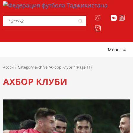
Menu
≡
Асосӣ
Category archive "Ахбор клуби" (Page 11)
АХБОР КЛУБИ