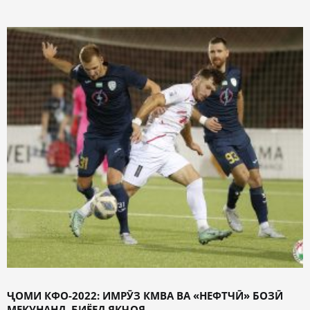
ҶОМИ КФО-2022: ИМРӮЗ КМВА ВА «НЕФТЧӢ» БОЗӢ
МЕКУНАНД. БИЁЕД ЯКҶОЯ ...