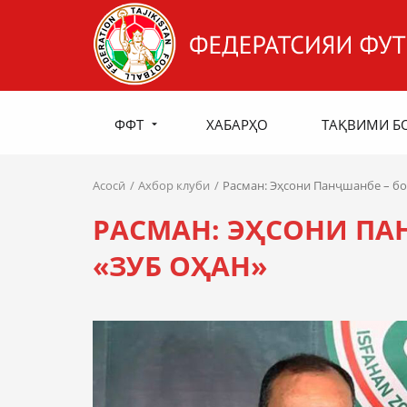
ФФТ
ХАБАРҲО
ТАҚВИМИ Б
Асосӣ
Ахбор клуби
Расман: Эҳсони Панҷшанбе – бо
РАСМАН: ЭҲСОНИ ПА
«ЗУБ ОҲАН»