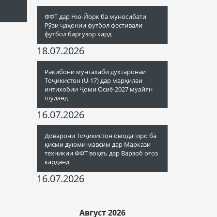
ФФТ дар Ню-Йорк ба муносибати
Рӯзи ҷаҳонии футбол фестивали
футбол баргузор кард
18.07.2026
Рақибони мунтахаби духтаронаи
Тоҷикистон (U-17) дар марҳилаи
интихобии Ҷоми Осиё-2027 муайян
шуданд
16.07.2026
Доварони Тоҷикистон омодагиро ба
қисми дуюми мавсим дар Маркази
техникии ФФТ воқеъ дар Варзоб оғоз
карданд
16.07.2026
Август 2026