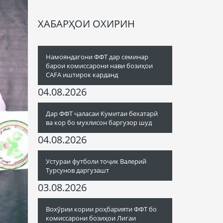
ХАБАРҲОИ ОХИРИН
Намояндагони ФФТ дар семинар
барои комиссарони нави бозиҳои
CAFA иштирок карданд
04.08.2026
Дар ФФТ ҷаласаи Кумитаи бехатарӣ
ва кор бо мухлисон баргузор шуд
04.08.2026
Устураи футболи тоҷик Валерий
Турсунов даргузашт
03.08.2026
Вохӯрии кории роҳбарияти ФФТ бо
комиссарони бозиҳои Лигаи