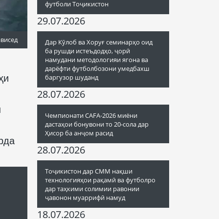
футболи Тоҷикистон
29.07.2026
ависед
Дар Кӯлоб ва Хоруғ семинарҳо оид
ба рушди истеъдодҳо, ҷорӣ
намудани методологияи ягона ва
дарёфти футболбозони умедбахш
ҳи
баргузор шуданд
28.07.2026
н
Чемпионати CAFA-2026 миёни
дастаҳои бонувони то 20-сола дар
Ҳисор ба анҷом расид
рда
28.07.2026
Тоҷикистон дар СММ нақши
технологияҳои рақамӣ ва футболро
дар таҳкими солимии равонии
ҷавонон муаррифӣ намуд
18.07.2026