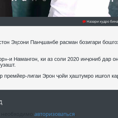
Назари худро бин
стон Эҳсони Панҷшанбе расман бозигари бошго
р»-и Намангон, ки аз соли 2020 инҷониб дар о
узашт.
р премйер-лигаи Эрон ҷойи ҳаштумро ишғол ка
Д
м необходимо
авторизоваться
.