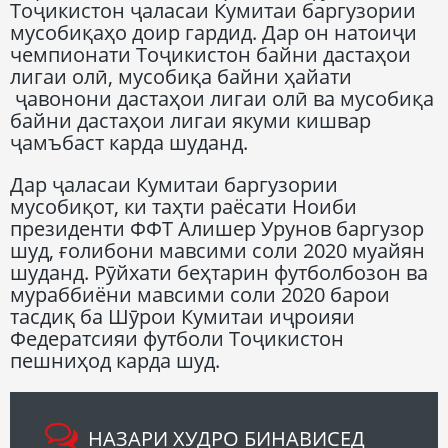
Тоҷикистон ҷаласаи Кумитаи баргузории
мусобиқаҳо доир гардид. Дар он натоиҷи
чемпионати Тоҷикистон байни дастаҳои
лигаи олӣ, мусобиқа байни ҳайати
ҷавонони дастаҳои лигаи олӣ ва мусобиқа
байни дастаҳои лигаи якуми кишвар
ҷамъбаст карда шуданд.
Дар ҷаласаи Кумитаи баргузории
мусобиқот, ки таҳти раёсати Ноиби
президенти ФФТ Алишер Урунов баргузор
шуд, ғолибони мавсими соли 2020 муайян
шуданд. Рӯйхати беҳтарин футболбозон ва
мураббиёни мавсими соли 2020 барои
тасдиқ ба Шӯрои Кумитаи иҷроияи
Федератсияи футболи Тоҷикистон
пешниҳод карда шуд.
НАЗАРИ ХУДРО БИНАВИСЕД