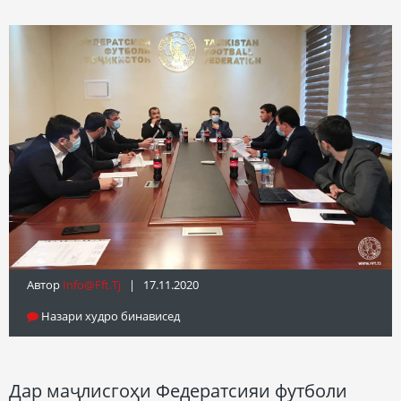
Автор
Info@fft.tj
| 17.11.2020
Назари худро бинависед
Дар маҷлисгоҳи Федератсияи футболи