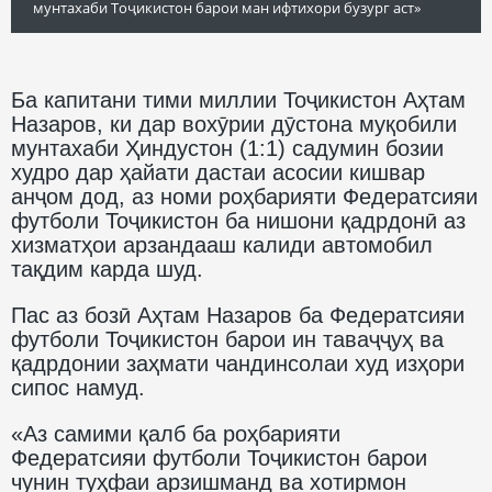
мунтахаби Тоҷикистон барои ман ифтихори бузург аст»
Ба капитани тими миллии Тоҷикистон Аҳтам
Назаров, ки дар вохӯрии дӯстона муқобили
мунтахаби Ҳиндустон (1:1) садумин бозии
худро дар ҳайати дастаи асосии кишвар
анҷом дод, аз номи роҳбарияти Федератсияи
футболи Тоҷикистон ба нишони қадрдонӣ аз
хизматҳои арзандааш калиди автомобил
тақдим карда шуд.
Пас аз бозӣ Аҳтам Назаров ба Федератсияи
футболи Тоҷикистон барои ин таваҷҷуҳ ва
қадрдонии заҳмати чандинсолаи худ изҳори
сипос намуд.
«Аз самими қалб ба роҳбарияти
Федератсияи футболи Тоҷикистон барои
чунин туҳфаи арзишманд ва хотирмон