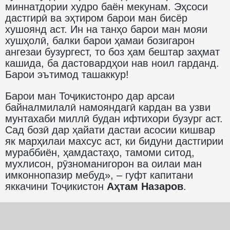
миннатдории худро баён мекунам. Эҳсоси
дастгирӣ ва эҳтиром барои ман бисёр
хушоянд аст. Ин на танҳо барои ман мояи
хушҳолӣ, балки барои ҳамаи бозигарон
ангезаи бузургест, то боз ҳам бештар заҳмат
кашида, ба дастовардҳои нав ноил гарданд.
Барои эътимод ташаккур!
Барои ман Тоҷикистонро дар арсаи
байналмилалӣ намояндагӣ кардан ва узви
мунтахаби миллӣ будан ифтихори бузург аст.
Сад бозӣ дар ҳайати дастаи асосии кишвар
як марҳилаи махсус аст, ки бидуни дастгирии
мураббиён, ҳамдастаҳо, тамоми ситод,
мухлисон, рӯзноманигорон ва оилаи ман
имконнопазир мебуд», – гуфт капитани
яккачини Тоҷикистон
Аҳтам Назаров
.