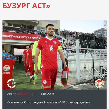
БУЗУРГ АСТ»
Автор
Info@fft.tj
| 11.06.2026
Comments Off
on Аҳтам Назаров: «100 бозӣ дар ҳайати