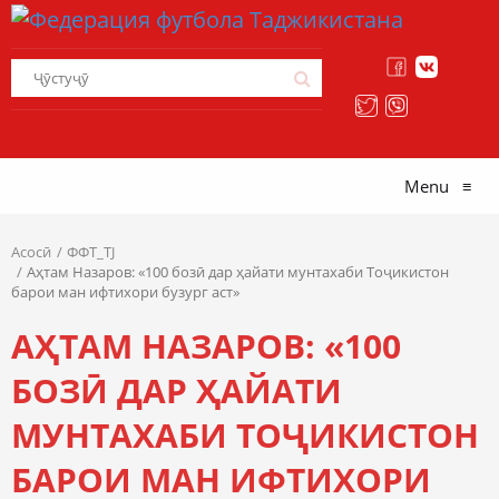
Menu
≡
Асосӣ
ФФТ_TJ
Аҳтам Назаров: «100 бозӣ дар ҳайати мунтахаби Тоҷикистон
барои ман ифтихори бузург аст»
АҲТАМ НАЗАРОВ: «100
БОЗӢ ДАР ҲАЙАТИ
МУНТАХАБИ ТОҶИКИСТОН
БАРОИ МАН ИФТИХОРИ