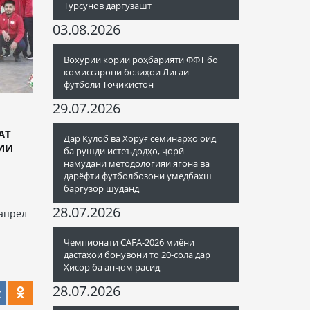
Турсунов даргузашт
03.08.2026
Вохӯрии кории роҳбарияти ФФТ бо
комиссарони бозиҳои Лигаи
футболи Тоҷикистон
29.07.2026
АТ
Дар Кӯлоб ва Хоруғ семинарҳо оид
ИИ
ба рушди истеъдодҳо, ҷорӣ
намудани методологияи ягона ва
дарёфти футболбозони умедбахш
баргузор шуданд
28.07.2026
апрел
Чемпионати CAFA-2026 миёни
дастаҳои бонувони то 20-сола дар
Ҳисор ба анҷом расид
28.07.2026