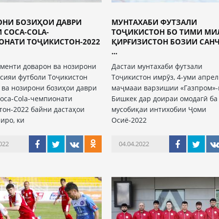
ОНИ БОЗИҲОИ ДАВРИ
МУНТАХАБИ ФУТЗАЛИ
 COCA-COLA-
ТОҶИКИСТОН БО ТИМИ М
ОНАТИ ТОҶИКИСТОН-2022
ҚИРҒИЗИСТОН БОЗИИ СА
...
менти доварон ва нозирони
Дастаи мунтахаби футзали
сияи футболи Тоҷикистон
Тоҷикистон имрӯз, 4-уми апрел
 ва нозирони бозиҳои даври
маҷмааи варзишии «Газпром»-
oca-Cola-чемпионати
Бишкек дар доираи омодагӣ ба
тон-2022 байни дастаҳои
мусобиқаи интихобии Ҷоми
иро, ки
Осиё-2022
022
04.04.2022