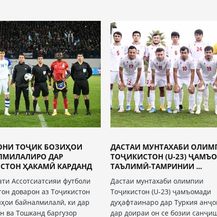
ОНИ ТОҶИК БОЗИҲОИ
ДАСТАИ МУНТАХАБИ ОЛИМ
ЛМИЛАЛИРО ДАР
ТОҶИКИСТОН (U-23) ҶАМЪ
ИСТОН ҲАКАМӢ КАРДАНД
ТАЪЛИМӢ-ТАМРИНИИ ...
ати Ассотсиатсияи футболи
Дастаи мунтахаби олимпии
тон доварон аз Тоҷикистон
Тоҷикистон (U-23) ҷамъомади
иҳои байналмилалӣ, ки дар
дуҳафтаинаро дар Туркия анҷо
н ва Тошканд баргузор
дар доираи он се бозии санҷи