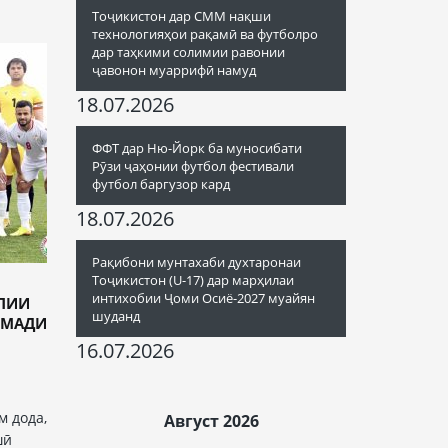
Тоҷикистон дар СММ нақши
технологияҳои рақамӣ ва футболро
дар таҳкими солимии равонии
ҷавонон муаррифӣ намуд
18.07.2026
ФФТ дар Ню-Йорк ба муносибати
Рӯзи ҷаҳонии футбол фестивали
футбол баргузор кард
18.07.2026
Рақибони мунтахаби духтаронаи
Тоҷикистон (U-17) дар марҳилаи
интихобии Ҷоми Осиё-2027 муайян
ПИИ
шуданд
ОМАДИ
16.07.2026
м дода,
Август 2026
шӣ