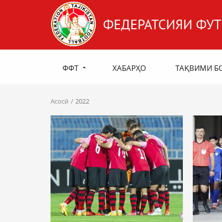
ФФТ
ХАБАРҲО
ТАҚВИМИ Б
Асосӣ
2022