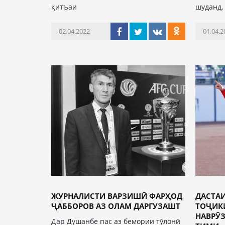
қитъаи
шуданд,
02.04.2022
01.04.2
ЖУРНАЛИСТИ ВАРЗИШӢ ФАРҲОД
ДАСТА
ҶАББОРОВ АЗ ОЛАМ ДАРГУЗАШТ
ТОҶИК
НАВРӮЗ
Дар Душанбе пас аз бемории тӯлонӣ