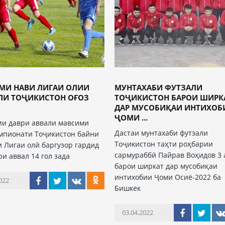
МИ НАВИ ЛИГАИ ОЛИИ
МУНТАХАБИ ФУТЗАЛИ
ЛИ ТОҶИКИСТОН ОҒОЗ
ТОҶИКИСТОН БАРОИ ШИРК
ДАР МУСОБИҚАИ ИНТИХОБ
ҶОМИ ...
ии даври аввали мавсими
Дастаи мунтахаби футзали
мпионати Тоҷикистон байни
Тоҷикистон таҳти роҳбарии
и Лигаи олӣ баргузор гардид
сармураббӣ Пайрав Воҳидов 3 
и аввал 14 гол зада
барои ширкат дар мусобиқаи
интихобии Ҷоми Осиё-2022 ба
022
Бишкек
03.04.2022