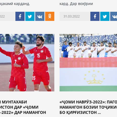
 ҳакамӣ карданд.
кард. Дар вохӯрии
022
31.03.2022
И МУНТАХАБИ
«ҶОМИ НАВРӮЗ-2022»: ПАГ
ИСТОН ДАР «ҶОМИ
НАМАНГОН БОЗИИ ТОҶИКИ
-2022» ДАР НАМАНГОН
БО ҚИРҒИЗИСТОН ...