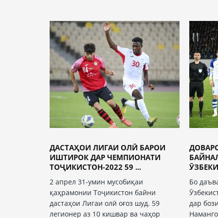
ДАСТАҲОИ ЛИГАИ ОЛӢ БАРОИ
ДОВАР
ИШТИРОК ДАР ЧЕМПИОНАТИ
БАЙНА
ТОҶИКИСТОН-2022 59 ...
ӮЗБЕК
2 апрел 31-умин мусобиқаи
Бо даъв
қаҳрамонии Тоҷикистон байни
Ӯзбекис
дастаҳои Лигаи олӣ оғоз шуд. 59
дар боз
легионер аз 10 кишвар ва чаҳор
Наманго