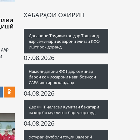
ХАБАРҲОИ ОХИРИН
ИЛЛИИ
НҶИШӢ
Доварони Тоҷикистон дар Тошканд
дар семинари доварони элитаи КФО
иштирок доранд
 дар
и
07.08.2026
Намояндагони ФФТ дар семинар
барои комиссарони нави бозиҳои
CAFA иштирок карданд
04.08.2026
Дар ФФТ ҷаласаи Кумитаи бехатарӣ
ва кор бо мухлисон баргузор шуд
04.08.2026
Устураи футболи тоҷик Валерий