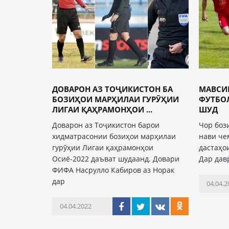
ДОВАРОН АЗ ТОҶИКИСТОН БА
МАВСИ
БОЗИҲОИ МАРҲИЛАИ ГУРӮҲИИ
ФУТБО
ЛИГАИ ҚАҲРАМОНҲОИ ...
ШУД
Доварон аз Тоҷикистон барои
Чор боз
хидматрасонии бозиҳои марҳилаи
нави че
гурӯҳии Лигаи қаҳрамонҳои
дастаҳо
Осиё-2022 даъват шудаанд. Довари
Дар давр
ФИФА Насрулло Кабиров аз Норак
дар
04.04.2
04.04.2022