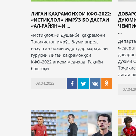
ЛИГАИ ҚАҲРАМОНҲОИ КФО-2022:
ДОВАР
«ИСТИҚЛОЛ» ИМРӮЗ БО ДАСТАИ
ДУЮМИ
«АЛ-РАЙЯН»-И ...
ЧЕМПИ
...
«Истиқлол»-и Душанбе, қаҳрамони
Департа
Тоҷикистон имрӯз, 8-уми апрел,
Федерат
нахустин бозии худро дар марҳилаи
доварон
гурӯҳии Лигаи қаҳрамонҳои
дуюми C
КФО-2022 анҷом медиҳад. Рақиби
Тоҷикис
бошгоҳи
лигаи ол
08.04.2022
07.04.2