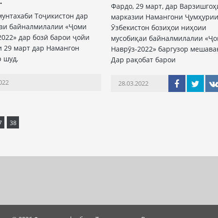
.
Фардо, 29 март, дар Варзишгоҳ
мунтахаби Тоҷикистон дар
марказии Намангони Ҷумҳури
аи байналмилалии «Ҷоми
Ӯзбекистон бозиҳои ниҳоии
2022» дар бозӣ барои ҷойи
мусобиқаи байналмилалии «Ҷ
ки 29 март дар Намангон
Наврӯз-2022» баргузор мешава
р шуд,
Дар рақобат барои
022
28.03.2022
7
38