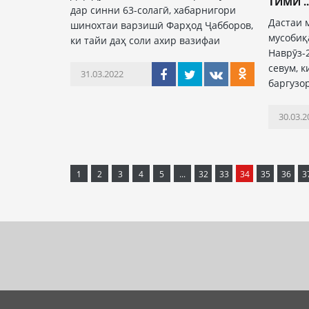
ТИМИ ..
дар синни 63-солагӣ, хабарнигори
Дастаи 
шинохтаи варзишӣ Фарҳод Ҷабборов,
мусобиқ
ки тайи даҳ соли ахир вазифаи
Наврӯз-
севум, 
31.03.2022
баргузо
30.03.2
1
2
3
4
5
...
32
33
34
35
36
3