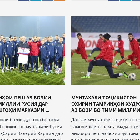
НҲОИ ПЕШ АЗ БОЗИИ
МУНТАХАБИ ТОҶИКИСТОН
МИЛЛИИ РУСИЯ ДАР
ОХИРИН ТАМРИНҲОИ ХУДР
ГОҲИ МАРКАЗИИ ...
АЗ БОЗӢ БО ТИМИ МИЛЛИИ .
онаи бозии дӯстона бо тими
Дастаи мунтахаби Тоҷикистон 
Тоҷикистон мунтахаби Русия
тамоми ҳайат ҷамъ омада, там
оҳбарии Валерий Карпин дар
ниҳоиро пеш аз бозии дӯстона