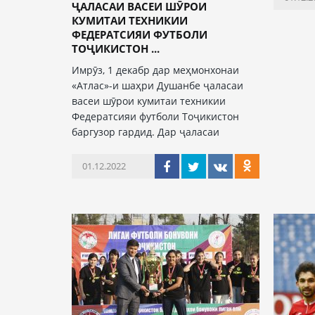
ҶАЛАСАИ ВАСЕИ ШӮРОИ
КУМИТАИ ТЕХНИКИИ
ФЕДЕРАТСИЯИ ФУТБОЛИ
ТОҶИКИСТОН ...
Имрӯз, 1 декабр дар меҳмонхонаи
«Атлас»-и шаҳри Душанбе ҷаласаи
васеи шӯрои кумитаи техникии
Федератсияи футболи Тоҷикистон
баргузор гардид. Дар ҷаласаи
01.12.2022