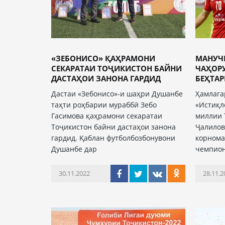
«ЗЕБОНИСО» ҚАҲРАМОНИ
МАНУЧ
СЕКАРАТАИ ТОҶИКИСТОН БАЙНИ
ЧАҲОР
ДАСТАҲОИ ЗАНОНА ГАРДИД
БЕҲТАР
Дастаи «Зебонисо»-и шаҳри Душанбе
Ҳамлага
таҳти роҳбарии мураббӣ Зебо
«Истиқл
Гасимова қаҳрамони секаратаи
миллии 
Тоҷикистон байни дастаҳои занона
Ҷалилов
гардид. Қаблан футболбозбонувони
корнома
Душанбе дар
чемпио
30.11.2022
28.11.2