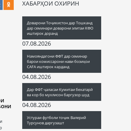
ХАБАРҲОИ ОХИРИН
Доварони Тоҷикистон дар Тошканд
дар семинари доварони элитаи КФО
иштирок доранд
07.08.2026
Намояндагони ФФТ дар семинар
барои комиссарони нави бозиҳои
CAFA иштирок карданд
04.08.2026
Дар ФФТ ҷаласаи Кумитаи бехатарӣ
ва кор бо мухлисон баргузор шуд
ОИ
04.08.2026
БОНИ
Устураи футболи тоҷик Валерий
-и
Турсунов даргузашт
р