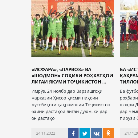
«ИСФАРА», «ПАРВОЗ» ВА
БА «И
«ШОДМОН» СОҲИБИ РОҲХАТҲОИ
ҚАҲРА
ЛИГАИ ЯКУМИ ТОҶИКИСТОН ...
ТИЛЛОИ
Имрӯз, 24 ноябр дар Варзишгоҳи
Ба футб
марказии Ҳисор қисми ниҳоии
роҳбари
мусобиқоти қаҳрамонии Тоҷикистон
шаҳри Д
байни дастаҳои лигаи дуюм, ки дар
дар чем
он дастаҳо
пирӯзӣ 
24.11.2022
24.11.2