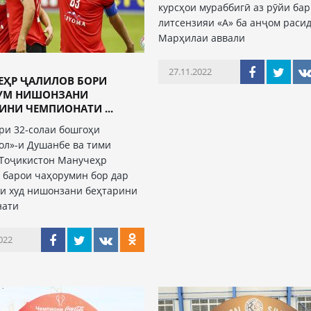
курсҳои мураббигӣ аз рӯйи ба
литсензияи «А» ба анҷом расид
Марҳилаи аввали
27.11.2022
ЕҲР ҶАЛИЛОВ БОРИ
УМ НИШОНЗАНИ
ИНИ ЧЕМПИОНАТИ ...
ри 32-солаи бошгоҳи
ол»-и Душанбе ва тими
Тоҷикистон Манучеҳр
 барои чаҳорумин бор дар
и худ нишонзани беҳтарини
нати
022