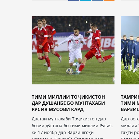
ТИМИ МИЛЛИИ ТОҶИКИСТОН
ТАМРИ
ДАР ДУШАНБЕ БО МУНТАХАБИ
ТИМИ 
РУСИЯ МУСОВӢ КАРД
ВАРЗИШ
Дастаи мунтахаби Тоҷикистон дар
Дар ост
бозии дӯстона бо тими миллии Русия,
миллии 
ки 17 ноябр дар Варзишгоҳи
таҳти р