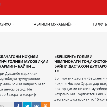
ОЗИҲО
ТАЪЛИМИ МУРАББИЁН
ТВ ФУТБ
ББАЧАГОНИ НОҲИЯИ
«БЕШКЕНТ» ҒОЛИБИ
ТИЧ ҒОЛИБИ МУСОБИҚАИ
ЧЕМПИОНАТИ ТОҶИКИСТО
ЧАРМИН» БАЙНИ ...
БАЙНИ ДАСТАҲОИ ДУХТАР
ТО ...
ри Душанбе марҳилаи
Бо пирӯзии дастаи «Бешкент»-
мусобиқаи ҷумҳуриявии
ноҳияи Носири Хусрав дар ша
армин» байни наврасони то
Бохтар қисми ниҳоии мусобиқ
 ба анҷом расид. Ин
қаҳрамонии Тоҷикистон байни
аро Вазорати маориф
дастаҳои духтаронаи то 15-сол
022