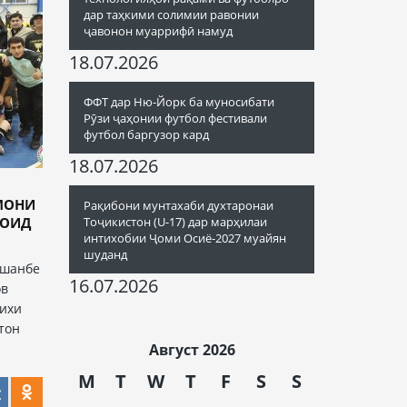
дар таҳкими солимии равонии
ҷавонон муаррифӣ намуд
18.07.2026
ФФТ дар Ню-Йорк ба муносибати
Рӯзи ҷаҳонии футбол фестивали
футбол баргузор кард
18.07.2026
МОНИ
Рақибони мунтахаби духтаронаи
 ОИД
Тоҷикистон (U-17) дар марҳилаи
интихобии Ҷоми Осиё-2027 муайян
шуданд
ушанбе
16.07.2026
ов
рихи
тон
Август 2026
M
T
W
T
F
S
S