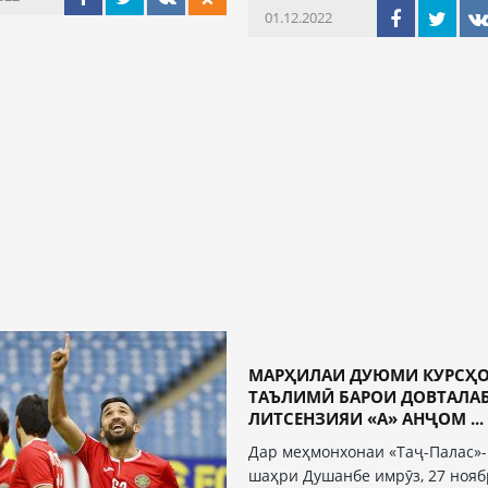
01.12.2022
МАРҲИЛАИ ДУЮМИ КУРСҲ
ТАЪЛИМӢ БАРОИ ДОВТАЛА
ЛИТСЕНЗИЯИ «А» АНҶОМ ...
Дар меҳмонхонаи «Таҷ-Палас»
шаҳри Душанбе имрӯз, 27 нояб