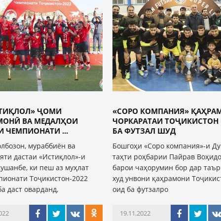
СТИҚЛОЛ» ҶОМИ
«СОРО КОМПАНИЯ» ҚАҲРА
МОНӢ ВА МЕДАЛҲОИ
ЧОРКАРАТАИ ТОҶИКИСТОН
 ЧЕМПИОНАТИ ...
БА ФУТЗАЛ ШУД
олбозон, мураббиён ва
Бошгоҳи «Соро компания»-и Д
яти дастаи «Истиқлол»-и
таҳти роҳбарии Пайрав Воҳид
ушанбе, ки пеш аз муҳлат
барои чаҳорумин бор дар таъ
пионати Тоҷикистон-2022
худ унвони қаҳрамони Тоҷикис
ба даст оварданд,
оид ба футзалро
022
19.11.2022