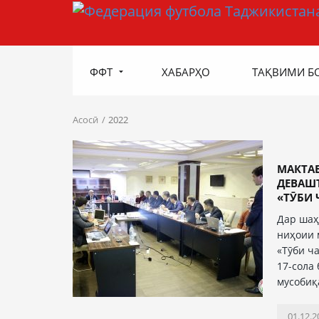
ФФТ
ХАБАРҲО
ТАҚВИМИ Б
Асосӣ
2022
МАКТА
ДЕВАШ
«ТӮБИ 
Дар шаҳ
ниҳоии 
«Тӯби ч
17-сола
мусобиқ
01.12.2