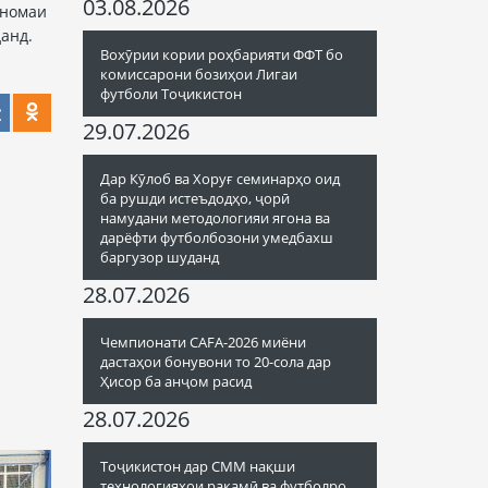
03.08.2026
рномаи
анд.
Вохӯрии кории роҳбарияти ФФТ бо
комиссарони бозиҳои Лигаи
футболи Тоҷикистон
29.07.2026
Дар Кӯлоб ва Хоруғ семинарҳо оид
ба рушди истеъдодҳо, ҷорӣ
намудани методологияи ягона ва
дарёфти футболбозони умедбахш
баргузор шуданд
28.07.2026
Чемпионати CAFA-2026 миёни
дастаҳои бонувони то 20-сола дар
Ҳисор ба анҷом расид
28.07.2026
Тоҷикистон дар СММ нақши
технологияҳои рақамӣ ва футболро