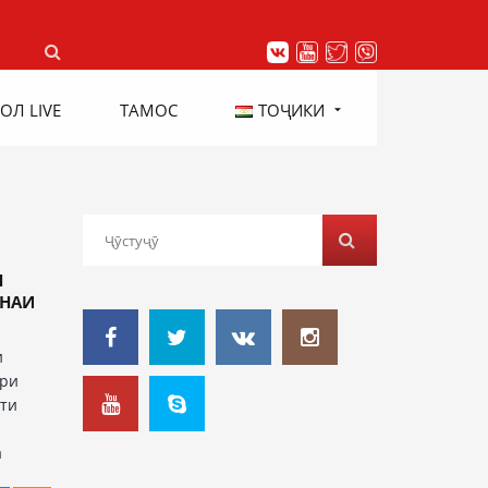
ОЛ LIVE
ТАМОС
ТОҶИКИ
Н
ОНАИ
и
ҳри
оти
а