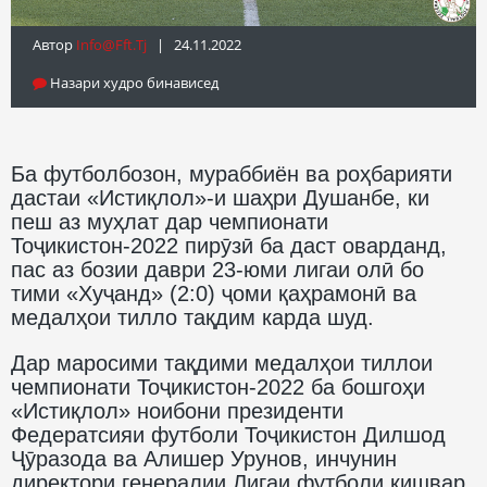
Автор
Info@fft.tj
| 24.11.2022
Назари худро бинависед
Ба футболбозон, мураббиён ва роҳбарияти
дастаи «Истиқлол»-и шаҳри Душанбе, ки
пеш аз муҳлат дар чемпионати
Тоҷикистон-2022 пирӯзӣ ба даст оварданд,
пас аз бозии даври 23-юми лигаи олӣ бо
тими «Хуҷанд» (2:0) ҷоми қаҳрамонӣ ва
медалҳои тилло тақдим карда шуд.
Дар маросими тақдими медалҳои тиллои
чемпионати Тоҷикистон-2022 ба бошгоҳи
«Истиқлол» ноибони президенти
Федератсияи футболи Тоҷикистон Дилшод
Ҷӯразода ва Алишер Урунов, инчунин
директори генералии Лигаи футболи кишвар