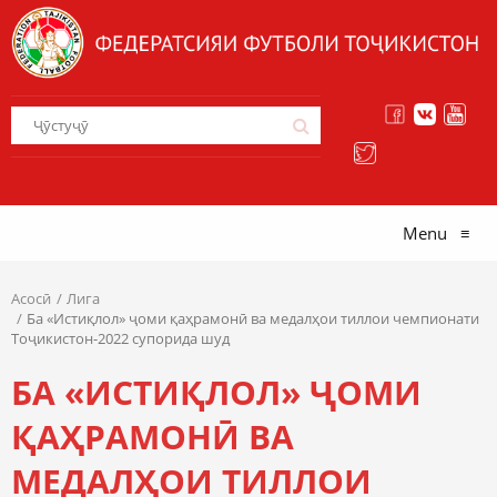
Menu
≡
Асосӣ
Лига
Ба «Истиқлол» ҷоми қаҳрамонӣ ва медалҳои тиллои чемпионати
Тоҷикистон-2022 супорида шуд
БА «ИСТИҚЛОЛ» ҶОМИ
ҚАҲРАМОНӢ ВА
МЕДАЛҲОИ ТИЛЛОИ