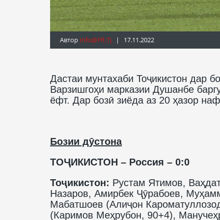
Автор
Info@fft.tj
| 17.11.2022
Дастаи мунтахаби Тоҷикистон дар бо
Варзишгоҳи марказии Душанбе баргуз
ёфт. Дар бозӣ зиёда аз 20 ҳазор н
Бозии дӯстона
ТОҶИКИСТОН – Россия – 0:0
Тоҷикистон:
Рустам Ятимов, Ваҳда
Назаров, Амирбек Ҷӯрабоев, Муҳам
Мабатшоев (Алиҷон Кароматуллозод
(Каримов Меҳрубон, 90+4), Манучеҳ