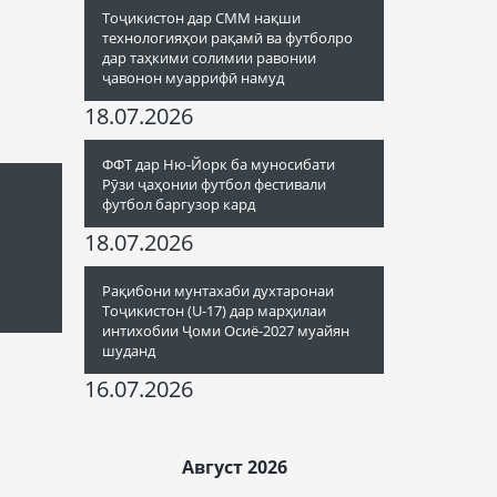
Тоҷикистон дар СММ нақши
технологияҳои рақамӣ ва футболро
дар таҳкими солимии равонии
ҷавонон муаррифӣ намуд
18.07.2026
ФФТ дар Ню-Йорк ба муносибати
Рӯзи ҷаҳонии футбол фестивали
футбол баргузор кард
18.07.2026
Рақибони мунтахаби духтаронаи
Тоҷикистон (U-17) дар марҳилаи
интихобии Ҷоми Осиё-2027 муайян
шуданд
16.07.2026
Август 2026