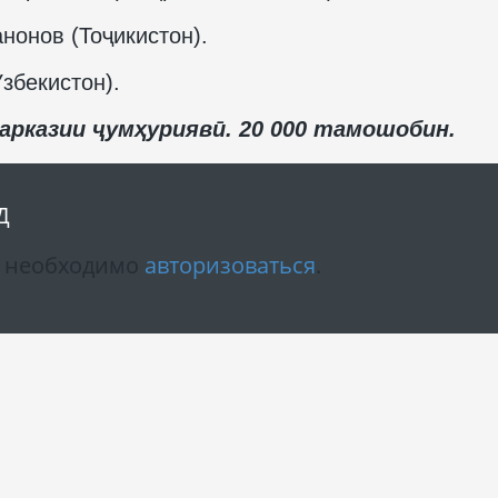
нонов (Тоҷикистон).
збекистон).
арказии ҷумҳуриявӣ. 20 000 тамошобин.
Д
м необходимо
авторизоваться
.