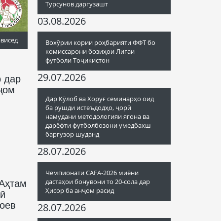
Турсунов даргузашт
03.08.2026
ависед
Вохӯрии кории роҳбарияти ФФТ бо
комиссарони бозиҳои Лигаи
футболи Тоҷикистон
29.07.2026
р дар
ҷом
Дар Кӯлоб ва Хоруғ семинарҳо оид
ба рушди истеъдодҳо, ҷорӣ
намудани методологияи ягона ва
дарёфти футболбозони умедбахш
баргузор шуданд
28.07.2026
Чемпионати CAFA-2026 миёни
дастаҳои бонувони то 20-сола дар
 Аҳтам
Ҳисор ба анҷом расид
нӣ
боев
28.07.2026