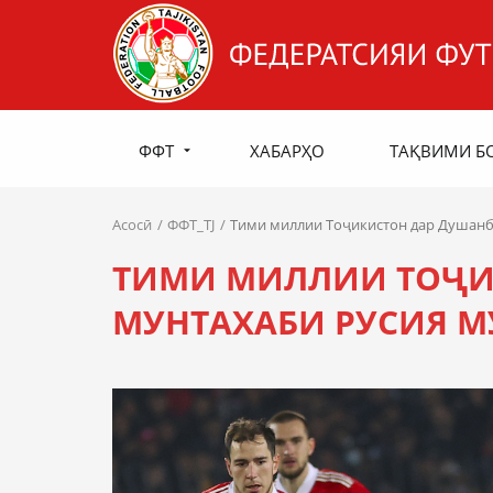
ФФТ
ХАБАРҲО
ТАҚВИМИ Б
Асосӣ
ФФТ_TJ
Тими миллии Тоҷикистон дар Душанб
ТИМИ МИЛЛИИ ТОҶИ
МУНТАХАБИ РУСИЯ М