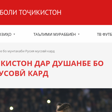
ОЗИҲО
ТАЪЛИМИ МУРАББИЁН
ТВ ФУТБ
е бо мунтахаби Русия мусовӣ кард
КИСТОН ДАР ДУШАНБЕ БО
УСОВӢ КАРД