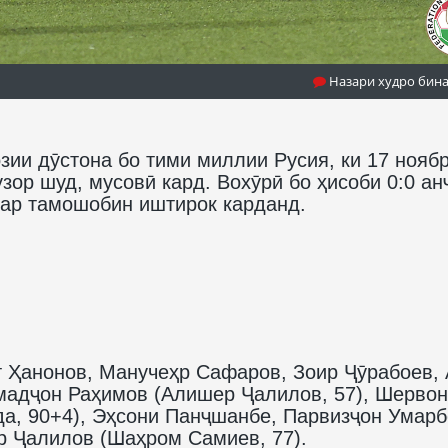
Назари худро бин
зии дӯстона бо тими миллии Русия, ки 17 нояб
ор шуд, мусовӣ кард. Вохӯрӣ бо ҳисоби 0:0 ан
афар тамошобин иштирок карданд.
т Ҳанонов, Манучеҳр Сафаров, Зоир Ҷӯрабоев,
мадҷон Раҳимов (Алишер Ҷалилов, 57), Шерво
а, 90+4), Эҳсони Панҷшанбе, Парвизҷон Умар
р Ҷалилов (Шаҳром Самиев, 77).