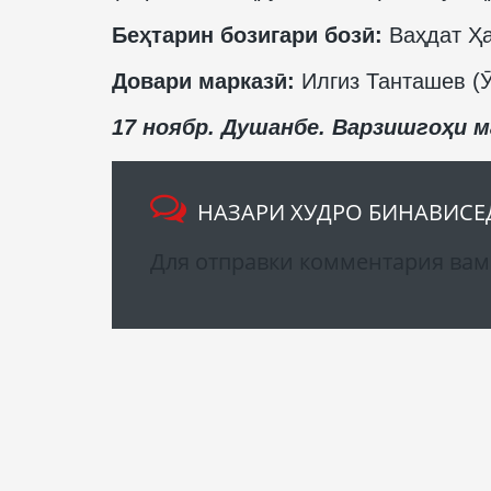
Беҳтарин бозигари бозӣ:
Ваҳдат Ҳа
Довари марказӣ:
Илгиз Танташев (Ӯ
17 ноябр. Душанбе. Варзишгоҳи м
НАЗАРИ ХУДРО БИНАВИСЕ
Для отправки комментария ва