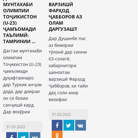
МУНТАХАБИ
ВАРЗИШӢ
ОЛИМПИИ
ФАРҲОД
ТОҶИКИСТОН
ҶАББОРОВ АЗ
(U-23)
ОЛАМ
ҶАМЪОМАДИ
ДАРГУЗАШТ
ТАЪЛИМӢ-
Дар Душанбе пас
ТАМРИНИИ ...
аз бемории
Дастаи мунтахаби
тӯлонӣ дар синни
олимпии
63-солагӣ,
Тоҷикистон (U-23)
хабарнигори
ҷамъомади
шинохтаи
дуҳафтаинаро
варзишӣ Фарҳод
дар Туркия анҷом
Ҷабборов, ки тайи
дода, дар доираи
даҳ соли ахир
он се бозии
вазифаи
санҷишӣ кард.
Дар вохӯрии
31.03.2022
31.03.2022