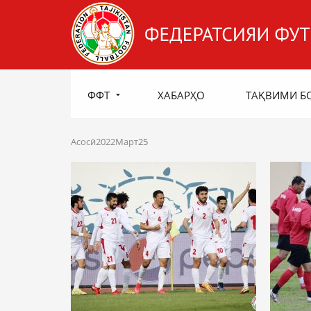
ФФТ
ХАБАРҲО
ТАҚВИМИ Б
Асосӣ
2022
Март
25