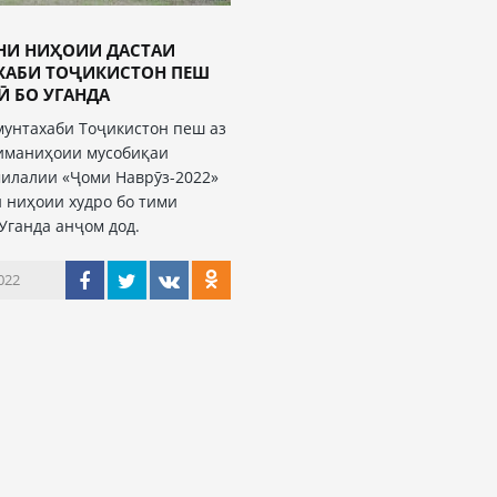
НИ НИҲОИИ ДАСТАИ
ХАБИ ТОҶИКИСТОН ПЕШ
Ӣ БО УГАНДА
мунтахаби Тоҷикистон пеш аз
иманиҳоии мусобиқаи
илалии «Ҷоми Наврӯз-2022»
 ниҳоии худро бо тими
Уганда анҷом дод.
022