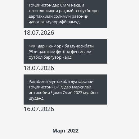
Тоҷикистон дар СММ нақши
технологияҳои рақамӣ ва футболро
дар таҳкими солимии равонии
ҷавонон муаррифӣ намуд
18.07.2026
ФФТ дар Ню-Йорк ба муносибати
Рӯзи ҷаҳонии футбол фестивали
футбол баргузор кард
18.07.2026
Рақибони мунтахаби духтаронаи
Тоҷикистон (U-17) дар марҳилаи
интихобии Ҷоми Осиё-2027 муайян
шуданд
16.07.2026
Март 2022