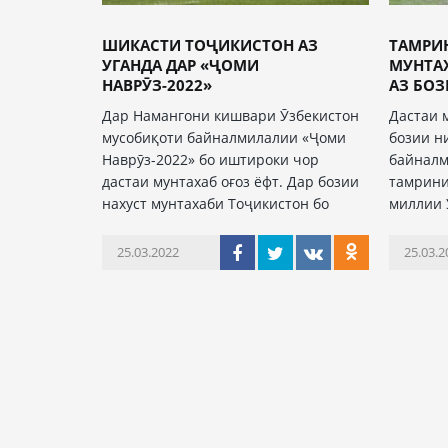
ШИКАСТИ ТОҶИКИСТОН АЗ
ТАМРИ
УГАНДА ДАР «ҶОМИ
МУНТА
НАВРӮЗ-2022»
АЗ БОЗ
Дар Намангони кишвари Ӯзбекистон
Дастаи 
мусобиқоти байналмилалии «Ҷоми
бозии н
Наврӯз-2022» бо иштироки чор
байналм
дастаи мунтахаб оғоз ёфт. Дар бозии
тамрини
нахуст мунтахаби Тоҷикистон бо
миллии 
25.03.2022
25.03.2