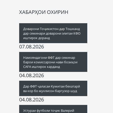
ХАБАРҲОИ ОХИРИН
Доварони Тоҷикистон дар Тошканд
дар семинари доварони элитаи КФО
иштирок доранд
07.08.2026
Намояндагони ФФТ дар семинар
барои комиссарони нави бозиҳои
CAFA иштирок карданд
04.08.2026
Дар ФФТ ҷаласаи Кумитаи бехатарӣ
ва кор бо мухлисон баргузор шуд
04.08.2026
Устураи футболи тоҷик Валерий