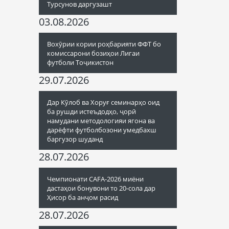
Турсунов даргузашт
03.08.2026
Вохӯрии кории роҳбарияти ФФТ бо
комиссарони бозиҳои Лигаи
футболи Тоҷикистон
29.07.2026
Дар Кӯлоб ва Хоруғ семинарҳо оид
ба рушди истеъдодҳо, ҷорӣ
намудани методологияи ягона ва
дарёфти футболбозони умедбахш
баргузор шуданд
28.07.2026
Чемпионати CAFA-2026 миёни
дастаҳои бонувони то 20-сола дар
Ҳисор ба анҷом расид
28.07.2026