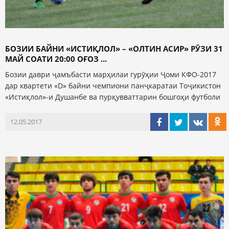
БОЗИИ БАЙНИ «ИСТИҚЛОЛ» – «ОЛТИН АСИР» РӮЗИ 31
МАЙ СОАТИ 20:00 ОҒОЗ ...
Бозии даври ҷамъбасти марҳилаи гурӯҳии Ҷоми КФО-2017
дар квартети «D» байни чемпиони панҷкаратаи Тоҷикистон
«Истиқлол»-и Душанбе ва пурқувваттарин бошгоҳи футболи
12.05.2017