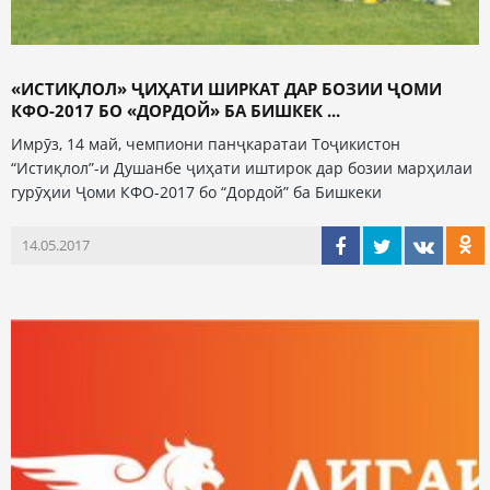
«ИСТИҚЛОЛ» ҶИҲАТИ ШИРКАТ ДАР БОЗИИ ҶОМИ
КФО-2017 БО «ДОРДОЙ» БА БИШКЕК ...
Имрӯз, 14 май, чемпиони панҷкаратаи Тоҷикистон
“Истиқлол”-и Душанбе ҷиҳати иштирок дар бозии марҳилаи
гурӯҳии Ҷоми КФО-2017 бо “Дордой” ба Бишкеки
14.05.2017