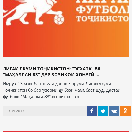
ЛИГАИ ЯКУМИ ТОҶИКИСТОН: “ЭСХАТА” ВА
“МАҲАЛЛАИ-83” ДАР БОЗИҲОИ ХОНАГӢ ...
Имрӯз, 13 май, барномаи даври чоруми Лигаи якуми
Тоҷикистон бо баргузории ду бозӣ ҷамъбаст шуд. Дастаи
футболи “Маҳаллаи-83”-и пойтахт, ки
13.05.2017