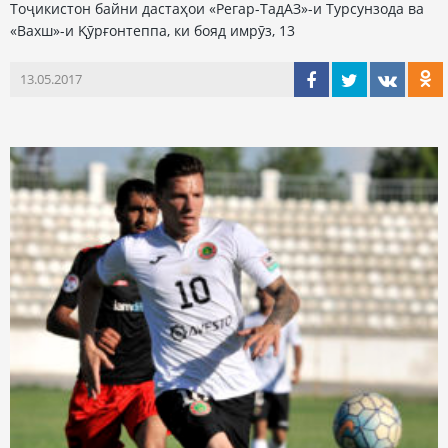
Тоҷикистон байни дастаҳои «Регар-ТадАЗ»-и Турсунзода ва
«Вахш»-и Қӯрғонтеппа, ки бояд имрӯз, 13
13.05.2017