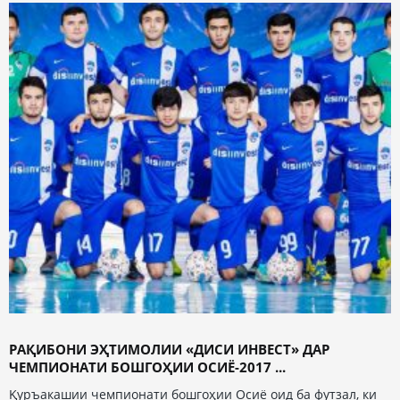
РАҚИБОНИ ЭҲТИМОЛИИ «ДИСИ ИНВЕСТ» ДАР
ЧЕМПИОНАТИ БОШГОҲИИ ОСИЁ-2017 ...
Қуръакашии чемпионати бошгоҳии Осиё оид ба футзал, ки