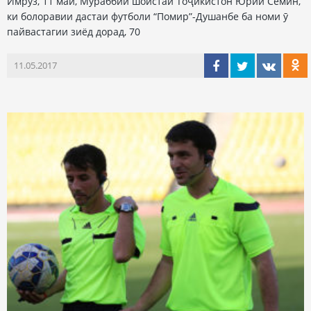
Имрӯз, 11 май, Мураббии шоистаи Тоҷикистон Юрий Сёмин,
ки болоравии дастаи футболи “Помир”-Душанбе ба номи ӯ
пайвастагии зиёд дорад, 70
11.05.2017