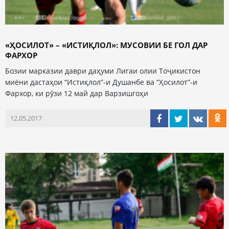
«ҲОСИЛОТ» – «ИСТИҚЛОЛ»: МУСОВИИ БЕ ГОЛ ДАР
ФАРХОР
Бозии марказии даври даҳуми Лигаи олии Тоҷикистон
миёни дастаҳои “Истиқлол”-и Душанбе ва “Ҳосилот”-и
Фархор, ки рӯзи 12 май дар Варзишгоҳи
12.05.2017