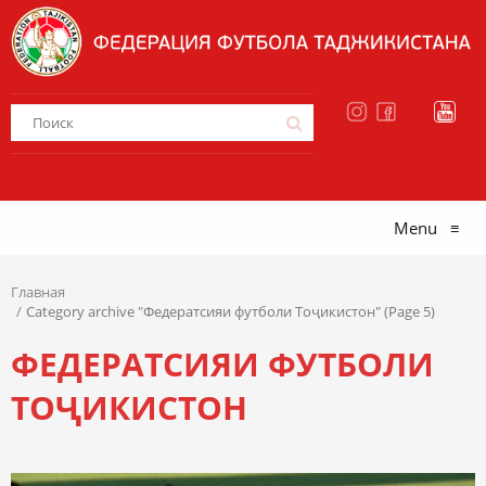
Menu
≡
Главная
Category archive "Федератсияи футболи Тоҷикистон" (Page 5)
ФЕДЕРАТСИЯИ ФУТБОЛИ
ТОҶИКИСТОН