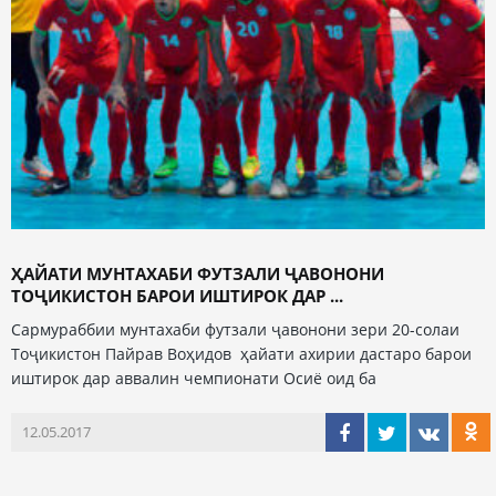
ҲАЙАТИ МУНТАХАБИ ФУТЗАЛИ ҶАВОНОНИ
ТОҶИКИСТОН БАРОИ ИШТИРОК ДАР ...
Сармураббии мунтахаби футзали ҷавонони зери 20-солаи
Тоҷикистон Пайрав Воҳидов ҳайати ахирии дастаро барои
иштирок дар аввалин чемпионати Осиё оид ба
12.05.2017