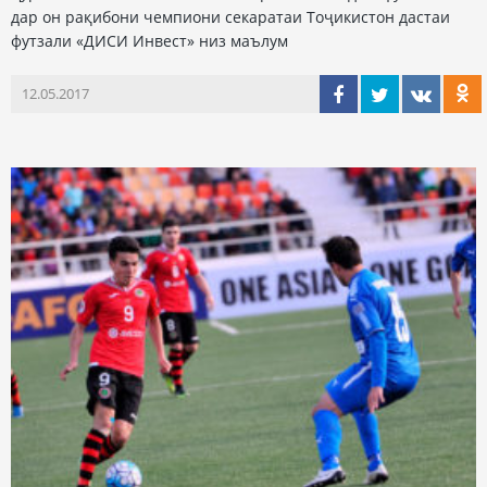
дар он рақибони чемпиони секаратаи Тоҷикистон дастаи
футзали «ДИСИ Инвест» низ маълум
12.05.2017