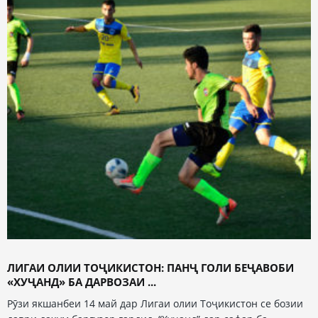
ЛИГАИ ОЛИИ ТОҶИКИСТОН: ПАНҶ ГОЛИ БЕҶАВОБИ
«ХУҶАНД» БА ДАРВОЗАИ ...
Рӯзи якшанбеи 14 май дар Лигаи олии Тоҷикистон се бозии