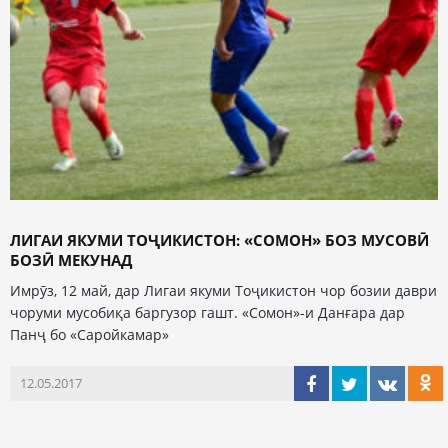
ЛИГАИ ЯКУМИ ТОҶИКИСТОН: «СОМОН» БОЗ МУСОВӢ
БОЗӢ МЕКУНАД
Имрӯз, 12 май, дар Лигаи якуми Тоҷикистон чор бозии даври
чоруми мусобиқа баргузор гашт. «Сомон»-и Данғара дар
Панҷ бо «Саройкамар»
12.05.2017