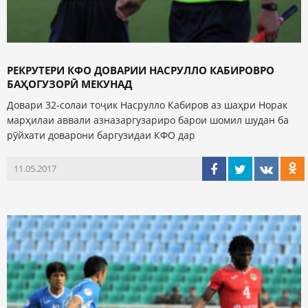
РЕКРУТЕРИ КФО ДОВАРИИ НАСРУЛЛО КАБИРОВРО
БАҲОГУЗОРӢ МЕКУНАД
Довари 32-солаи тоҷик Насрулло Кабиров аз шаҳри Норак
марҳилаи аввали азназаргузариро барои шомил шудан ба
рӯйхати доварони баргузидаи КФО дар
11.05.2017