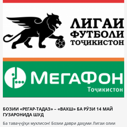
БОЗИИ «РЕГАР-ТАДАЗ» – «ВАХШ» БА РӮЗИ 14 МАЙ
ГУЗАРОНИДА ШУД
Ба таваҷҷӯҳи мухлисон! Бозии даври даҳуми Лигаи олии