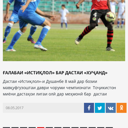
ҒАЛАБАИ «ИСТИҚЛОЛ» БАР ДАСТАИ «ХУҶАНД»
Дастаи «Истиқлол»-и Душанбе 8 май дар бозии
мавқуфгузоштаи даври чоруми чемпионати Тоҷикистон
миёни дастаҳои лигаи олӣ дар меҳмонӣ бар дастаи
08.05.2017