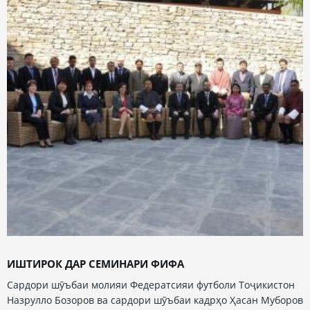
ИШТИРОК ДАР СЕМИНАРИ ФИФА
Сардори шӯъбаи молияи Федератсияи футболи Тоҷикистон
Назрулло Бозоров ва сардори шӯъбаи кадрҳо Ҳасан Муборов