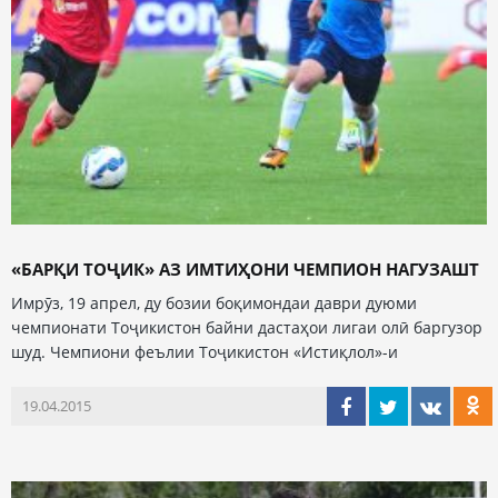
«БАРҚИ ТОҶИК» АЗ ИМТИҲОНИ ЧЕМПИОН НАГУЗАШТ
Имрӯз, 19 апрел, ду бозии боқимондаи даври дуюми
чемпионати Тоҷикистон байни дастаҳои лигаи олӣ баргузор
шуд. Чемпиони феълии Тоҷикистон «Истиқлол»-и
19.04.2015