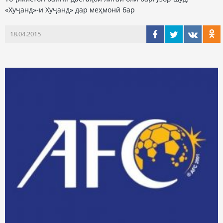
«Хуҷанд»-и Хуҷанд» дар меҳмонӣ бар
18.04.2015