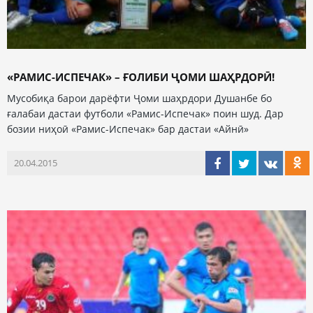
«РАМИС-ИСПЕЧАК» – ҒОЛИБИ ҶОМИ ШАҲРДОРӢ!
Мусобиқа барои дарёфти Ҷоми шаҳрдори Душанбе бо
ғалабаи дастаи футболи «Рамис-Испечак» поин шуд. Дар
бозии ниҳоӣ «Рамис-Испечак» бар дастаи «Айнӣ»
20.04.2015