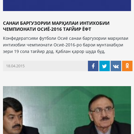
САНАИ БАРГУЗОРИИ МАРҲИЛАИ ИНТИХОБИИ
ЧЕМПИОНАТИ ОСИЁ-2016 ТАҒЙИР ЁФТ
Конфедератсияи футболи Осиё санаи баргузории марҳилаи
интихобии чемпионати Осиё-2016-ро барои мунтахабҳои
зери 19 сола тағйир дод. Қаблан қарор шуда буд,
18.04.2015