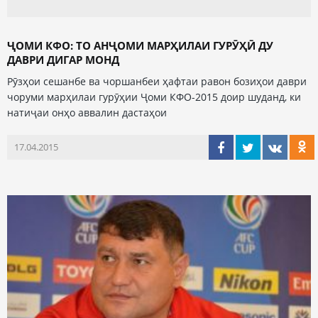
ҶОМИ КФО: ТО АНҶОМИ МАРҲИЛАИ ГУРӮҲӢ ДУ
ДАВРИ ДИГАР МОНД
Рӯзҳои сешанбе ва чоршанбеи ҳафтаи равон бозиҳои даври
чоруми марҳилаи гурӯҳии Ҷоми КФО-2015 доир шуданд, ки
натиҷаи онҳо аввалин дастаҳои
17.04.2015