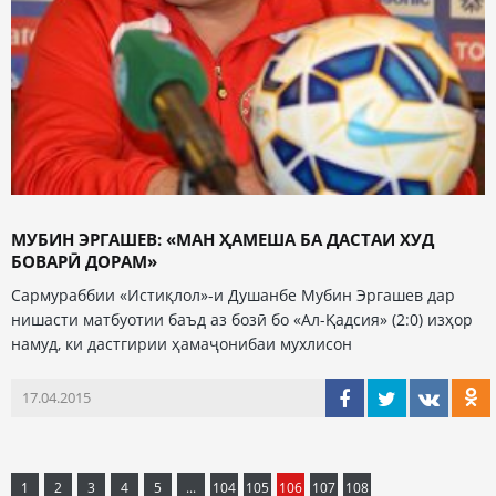
МУБИН ЭРГАШЕВ: «МАН ҲАМЕША БА ДАСТАИ ХУД
БОВАРӢ ДОРАМ»
Сармураббии «Истиқлол»-и Душанбе Мубин Эргашев дар
нишасти матбуотии баъд аз бозӣ бо «Ал-Қадсия» (2:0) изҳор
намуд, ки дастгирии ҳамаҷонибаи мухлисон
17.04.2015
1
2
3
4
5
...
104
105
106
107
108