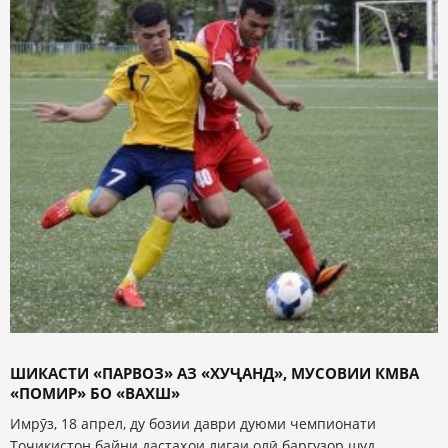
ШИКАСТИ «ПАРВОЗ» АЗ «ХУҶАНД», МУСОВИИ КМВА
«ПОМИР» БО «ВАХШ»
Имрӯз, 18 апрел, ду бозии даври дуюми чемпионати
Тоҷикистон байни дастаҳои лигаи олӣ баргузор шуд.