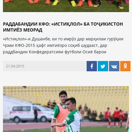
РАДДАБАНДИИ КФО: «ИСТИҚЛОЛ» БА ТОҶИКИСТОН
ИМТИЁЗ МЕОРАД
«Истиқлол»-и Душанбе, ки то имрӯз дар марҳилаи гурӯҳии
Ҷоми КФО-2015 ҳафт имтиёзро соҳиб шудааст, дар
раддбандии Конфедератсияи футболи Осиё барои
21.04.2015