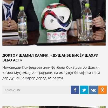
ДОКТОР ШАМИЛ КАМИЛ: «ДУШАНБЕ БИСЁР ШАҲРИ
ЗЕБО АСТ»
Намояндаи Конфедератсияи футболи Осиё доктор Шамил
Камил Муҳаммад Ал-Ҷадҷанӣ, ки имрӯзҳо бо сафари корӣ
дар Душанбе қарор дорад, аз рафти
18.04.2015