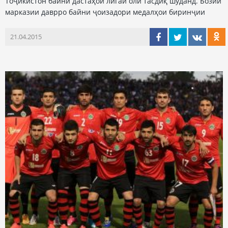
Тоҷикистон байни дастаҳои лигаи олӣ тасдиқ шуданд. Бозии
марказии даврро байни ҷоизадори медалҳои биринҷии
21.04.2015