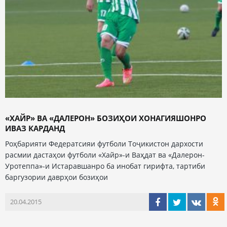
«ХАЙР» ВА «ДАЛЕРОН» БОЗИҲОИ ХОНАГИЯШОНРО
ИВАЗ КАРДАНД
Роҳбарияти Федератсияи футболи Тоҷикистон дархости
расмии дастаҳои футболи «Хайр»-и Ваҳдат ва «Далерон-
Уротеппа»-и Истаравшанро ба инобат гирифта, тартиби
баргузории даврҳои бозиҳои
20.04.2015