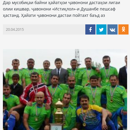
Дар мусобиқаи байни ҳайатҳои ҷавонони дастаҳои лигаи
олии кишвар, ҷавонони «Истиқлол»-и Душанбе пешсаф
ҳастанд. Ҳайати ҷавонони дастаи пойтахт баъд аз
20.04.2015