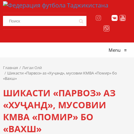
Menu
≡
Главная
Лигаи Олӣ
Шикасти «Парвоз» аз «Хуҷанд», мусовии КМВА «Помир» бо
«Вахш»
ШИКАСТИ «ПАРВОЗ» АЗ
«ХУҶАНД», МУСОВИИ
КМВА «ПОМИР» БО
«ВАХШ»