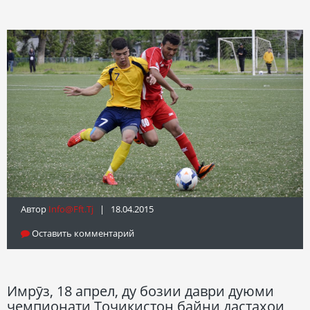
Автор
Info@fft.tj
| 18.04.2015
Оставить комментарий
Имрӯз, 18 апрел, ду бозии даври дуюми
чемпионати Тоҷикистон байни дастаҳои