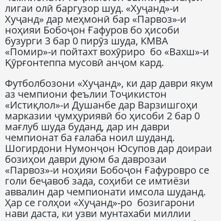
лигаи олӣ баргузор шуд. «Хуҷанд»-и
Хуҷанд» дар меҳмонӣ бар «Парвоз»-и
ноҳияи Бобоҷон Ғафуров бо ҳисоби
бузурги 3 бар 0 пирӯз шуда, КМВА
«Помир»-и пойтахт вохӯриро бо «Вахш»-и
Қӯрғонтеппа мусовӣ анҷом кард.
Футболбозони «Хуҷанд», ки дар даври якум
аз чемпиони феълии Тоҷикистон
«Истиқлол»-и Душанбе дар Варзишгоҳи
марказии ҷумҳуриявӣ бо ҳисоби 2 бар 0
мағлуб шуда буданд, дар ин даври
чемпионат ба ғалаба ноил шуданд.
Шогирдони Нумонҷон Юсупов дар доираи
бозиҳои даври дуюм ба даврозаи
«Парвоз»-и ноҳияи Бобоҷон Ғафуровро се
голи беҷавоб зада, соҳиби се имтиёзи
аввалин дар чемпионати имсола шуданд.
Ҳар се голҳои «Хуҷанд»-ро бозигарони
нави даста, ки узви мунтахаби миллии