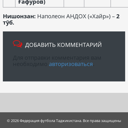
Ғафуров)
Н
ишонзан:
Наполеон АНДОХ («Хайр») –
2
тӯб.
ДОБАВИТЬ КОММЕНТАРИЙ
Для отправки комментария вам
необходимо
авторизоваться
.
© 2026 Федерация футбола Таджикистана. Все права защищены