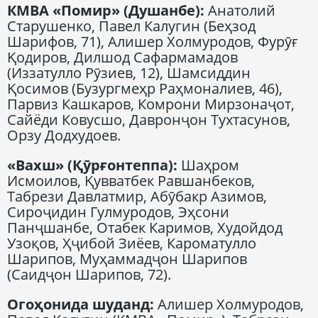
КМВА «Помир» (Душанбе):
Анатолий
Старушенко, Павел Калугин (Беҳзод
Шарифов, 71), Алишер Холмуродов, Фурӯғ
Қодиров, Дилшод Сафармамадов
(Иззатулло Рӯзиев, 12), Шамсиддин
Қосимов (Бузургмеҳр Раҳмоналиев, 46),
Парвиз Кашкаров, Комрони Мирзонаҷот,
Сайёди Ковусшо, Давронҷон Тухтасунов,
Орзу Додхудоев.
«Вахш» (Қӯрғонтеппа):
Шаҳром
Исмоилов, Қувватбек Равшанбеков,
Табрези Давлатмир, Абӯбакр Азимов,
Сироҷидин Гулмуродов, Эҳсони
Панҷшанбе, Отабек Каримов, Худойдод
Узоқов, Ҳҷибой Зиёев, Кароматулло
Шарипов, Муҳаммадҷон Шарипов
(Саидҷон Шарипов, 72).
Огоҳонида шуданд:
Алишер Холмуродов,