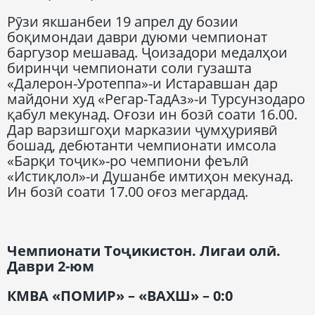
Рӯзи якшанбеи 19 апрел ду бозии
боқимондаи даври дуюми чемпионат
баргузор мешавад. Ҷоизадори медалҳои
биринҷи чемпионати соли гузашта
«Далерон-Уротеппа»-и Истаравшан дар
майдони худ «Регар-ТадАз»-и Турсунзодаро
қабул мекунад. Оғози ин бозӣ соати 16.00.
Дар варзишгоҳи марказии ҷумҳуриявӣ
бошад, дебютанти чемпионати имсола
«Барқи тоҷик»-ро чемпиони феълӣ
«Истиқлол»-и Душанбе имтиҳон мекунад.
Ин бозӣ соати 17.00 оғоз мегардад.
Чемпионати Тоҷикистон. Лигаи олӣ.
Даври 2-юм
КМВА «ПОМИР»
–
«ВАХШ»
–
0:0