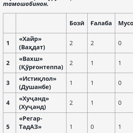
тамошобинон.
Б
озӣ
Ғ
алаба
М
ус
«Хайр»
1
2
2
0
(Ваҳдат)
«Вахш»
2
2
1
1
(Қӯрғонтеппа)
«Истиқлол»
3
1
1
0
(Душанбе)
«Хуҷанд»
4
2
1
0
(Хуҷанд)
«Регар-
5
ТадАЗ»
1
0
1