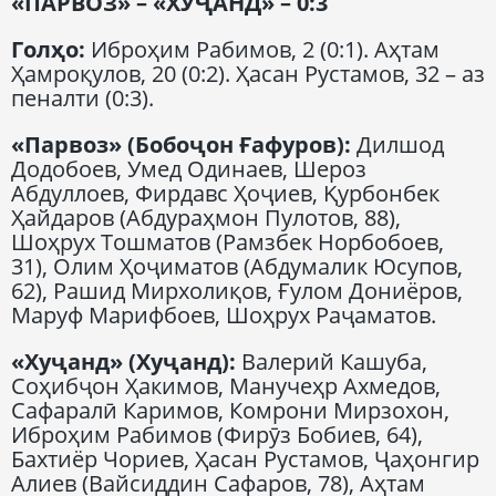
«ПАРВОЗ»
–
«ХУҶАНД»
–
0:3
Голҳо:
Иброҳим Рабимов, 2 (0:1). Аҳтам
Ҳамроқулов, 20 (0:2). Ҳасан Рустамов, 32 – аз
пеналти (0:3).
«Парвоз» (Бобоҷон Ғафуров):
Дилшод
Додобоев, Умед Одинаев, Шероз
Абдуллоев, Фирдавс Ҳоҷиев, Қурбонбек
Ҳайдаров (Абдураҳмон Пулотов, 88),
Шоҳрух Тошматов (Рамзбек Норбобоев,
31), Олим Ҳоҷиматов (Абдумалик Юсупов,
62), Рашид Мирхолиқов, Ғулом Дониёров,
Маруф Марифбоев, Шоҳрух Раҷаматов.
«Хуҷанд» (Хуҷанд):
Валерий Кашуба,
Соҳибҷон Ҳакимов, Манучеҳр Ахмедов,
Сафаралӣ Каримов, Комрони Мирзохон,
Иброҳим Рабимов (Фирӯз Бобиев, 64),
Бахтиёр Чориев, Ҳасан Рустамов, Ҷаҳонгир
Алиев (Вайсиддин Сафаров, 78), Аҳтам