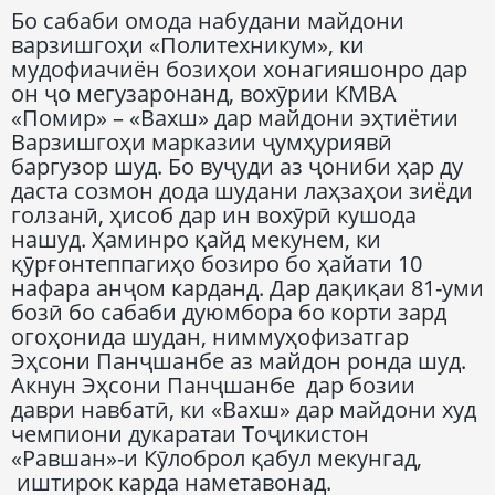
Бо сабаби омода набудани майдони
варзишгоҳи «Политехникум», ки
мудофиачиён бозиҳои хонагияшонро дар
он ҷо мегузаронанд, вохӯрии КМВА
«Помир» – «Вахш» дар майдони эҳтиётии
Варзишгоҳи марказии ҷумҳуриявӣ
баргузор шуд. Бо вуҷуди аз ҷониби ҳар ду
даста созмон дода шудани лаҳзаҳои зиёди
голзанӣ, ҳисоб дар ин вохӯрӣ кушода
нашуд. Ҳаминро қайд мекунем, ки
қӯрғонтеппагиҳо бозиро бо ҳайати 10
нафара анҷом карданд. Дар дақиқаи 81-уми
бозӣ бо сабаби дуюмбора бо корти зард
огоҳонида шудан, ниммуҳофизатгар
Эҳсони Панҷшанбе аз майдон ронда шуд.
Акнун Эҳсони Панҷшанбе дар бозии
даври навбатӣ, ки «Вахш» дар майдони худ
чемпиони дукаратаи Тоҷикистон
«Равшан»-и Кӯлоброл қабул мекунгад,
иштирок карда наметавонад.