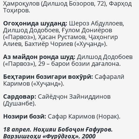
Ҳамроқулов (Дилшод Бозоров, 72), Фарҳод
Тоҳиров.
Огоҳонида шуданд:
Шероз Абдуллоев,
Дилшод Додобоев, Ғулом Дониёров
(«Парвоз»), Ҳасан Рустамов, Ҷаҳонгир
Алиев, Бахтиёр Чориев («Хуҷанд»).
Аз майдон ронда шуд:
Дилшод Додобоев
(«Парвоз»), 29 – барои бозии дағалона.
Беҳтарин бозигари вохӯрӣ:
Сафаралӣ
Каримов («Хуҷанд»).
Сардовар:
Сайёдҷон Зайниддинов
(Душанбе).
Нозири бозӣ:
Сафар Каримов (Норак).
18 апрел. Ноҳияи Бобоҷон Ғафуров.
Варзишгоҳи «Фурӯдгоҳ». 2000