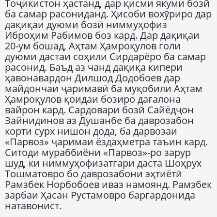
Тоҷикистон ҳастанд, дар қисми якуми бозӣ
ба самар расониданд. Ҳисоби вохӯриро дар
дақиқаи дуюми бозӣ ниммуҳофиз
Иброҳим Рабимов боз кард. Дар дақиқаи
20-ум бошад, Аҳтам Ҳамроқулов голи
дуюми дастаи соҳили Сирдарёро ба самар
расонид. Баъд аз чанд дақиқа кипери
ҳавонавардон Дилшод Додобоев дар
майдончаи ҷаримавӣ ба муқобили Аҳтам
Ҳамроқулов қоидаи бозиро дағалона
вайрон кард. Сардовари бозӣ Сайёдҷон
Зайнидинов аз Душанбе ба даврозабон
корти сурх нишон дода, ба дарвозаи
«Парвоз» ҷаримаи ёздаҳметра таъин кард.
Ситоди мураббиёни «Парвоз»-ро зарур
шуд, ки ниммуҳофизатгари даста Шоҳрух
Тошматовро бо даврозабони эҳтиётӣ
Рамзбек Норбобоев иваз намоянд. Рамзбек
зарбаи Ҳасан Рустамовро баргардонида
натавонист.