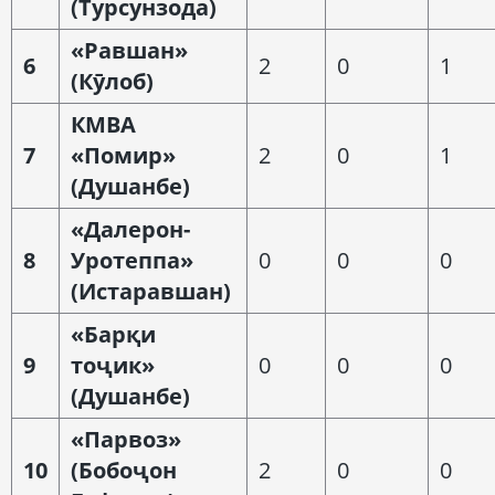
(Турсунзода)
«Равшан»
6
2
0
1
(Кӯлоб)
КМВА
7
«Помир»
2
0
1
(Душанбе)
«Далерон-
8
Уротеппа»
0
0
0
(Истаравшан)
«Барқи
9
тоҷик»
0
0
0
(Душанбе)
«Парвоз»
10
(Бобоҷон
2
0
0