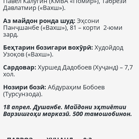
Павел Калугин (КМВА «Помир»), Табрези
Давлатмир («Вахш»).
Аз майдон ронда шуд:
Эҳсони
Панҷшанбе («Вахш»), 81 – корти 2-юми
зард.
Беҳтарин бозигари вохӯрӣ:
Худойдод
Узоқов («Вахш»).
Сардовар:
Хуршед Дадобоев (Хуҷанд) – 7,7
хол.
Нозири бозӣ:
Абдураҳим Бобоев
(Турсунзода).
18 апрел. Душанбе. Майдони эҳтиётии
Варзишгоҳи марказӣ. 500 тамошобинон.