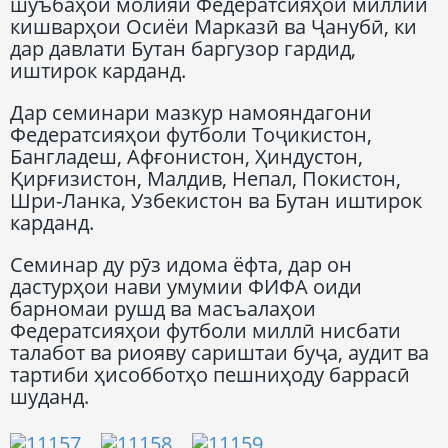
шӯъбаҳои молияи Федератсияҳои миллии
кишварҳои Осиёи Марказӣ ва Ҷанубӣ, ки
дар давлати Бутан баргузор гардид,
иштирок карданд.
Дар семинари мазкур намояндагони
Федератсияҳои футболи Тоҷикистон,
Бангладеш, Афғонистон, Ҳиндустон,
Қирғизистон, Малдив, Непал, Покистон,
Шри-Ланка, Узбекистон ва Бутан иштирок
карданд.
Семинар ду рӯз идома ёфта, дар он
дастурҳои нави умумии ФИФА оиди
барномаи рушд ва масъалаҳои
Федератсияҳои футболи миллӣ нисбати
талабот ва риояву сариштаи буҷа, аудит ва
тартиби ҳисобботҳо пешниҳоду баррасӣ
шуданд.