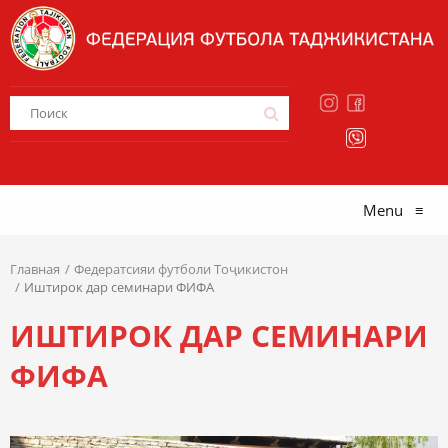
Menu
≡
Главная
Федератсияи футболи Тоҷикистон
Иштирок дар семинари ФИФА
ИШТИРОК ДАР СЕМИНАРИ
ФИФА