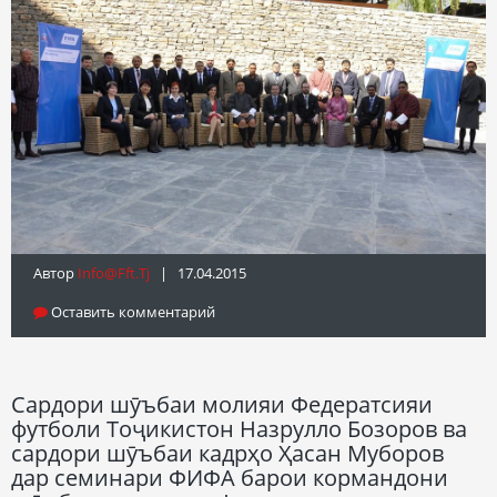
Автор
Info@fft.tj
| 17.04.2015
Оставить комментарий
Сардори шӯъбаи молияи Федератсияи
футболи Тоҷикистон Назрулло Бозоров ва
сардори шӯъбаи кадрҳо Ҳасан Муборов
дар семинари ФИФА барои кормандони