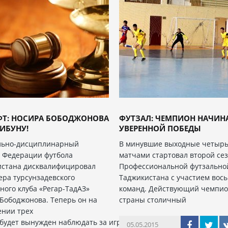
ФТ: НОСИРА БОБОДЖОНОВА
ФУТЗАЛ: ЧЕМПИОН НАЧИНА
РИБУНУ!
УВЕРЕННОЙ ПОБЕДЫ
льно-дисциплинарный
В минувшие выходные четыр
 Федерации футбола
матчами стартовал второй се
истана дисквалифицировал
Профессиональной футзально
ра турсунзадевского
Таджикистана с участием вос
ного клуба «Регар-ТадАЗ»
команд. Действующий чемпи
Бободжонова. Теперь он на
страны столичный
ении трех
будет вынужден наблюдать за игрой
05.05.2015