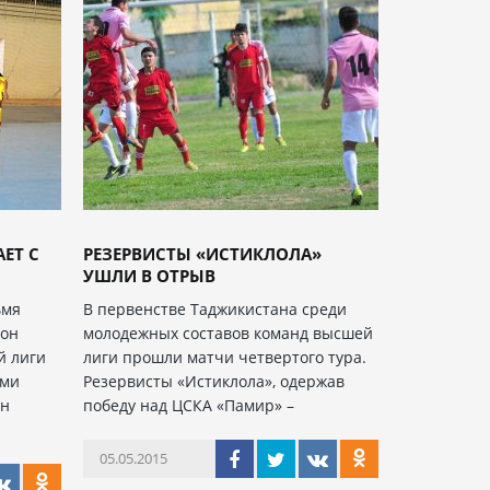
ЕТ С
РЕЗЕРВИСТЫ «ИСТИКЛОЛА»
УШЛИ В ОТРЫВ
ьмя
В первенстве Таджикистана среди
зон
молодежных составов команд высшей
й лиги
лиги прошли матчи четвертого тура.
ьми
Резервисты «Истиклола», одержав
он
победу над ЦСКА «Памир» –
05.05.2015