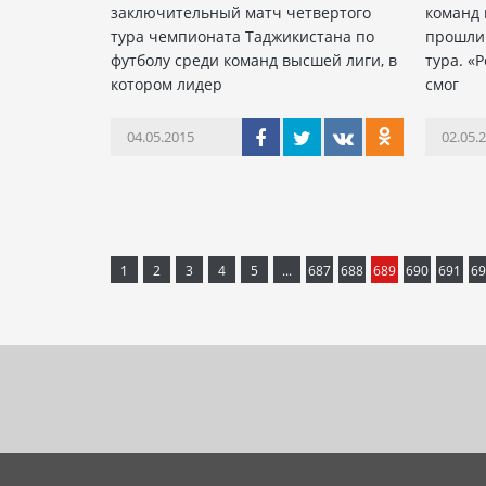
заключительный матч четвертого
команд 
тура чемпионата Таджикистана по
прошли 
футболу среди команд высшей лиги, в
тура. «
котором лидер
смог
04.05.2015
02.05.
1
2
3
4
5
...
687
688
689
690
691
69