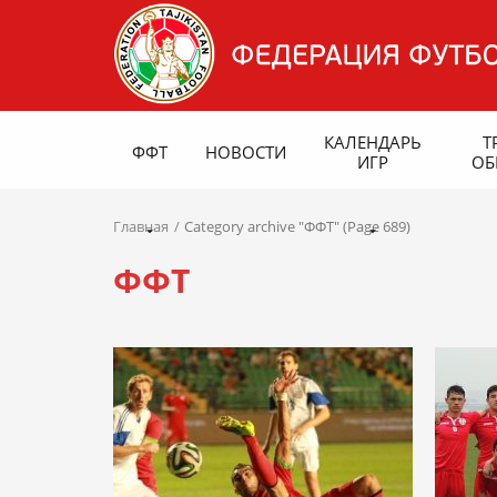
КАЛЕНДАРЬ
Т
ФФТ
НОВОСТИ
ИГР
ОБ
Главная
Category archive "ФФТ" (Page 689)
ФФТ