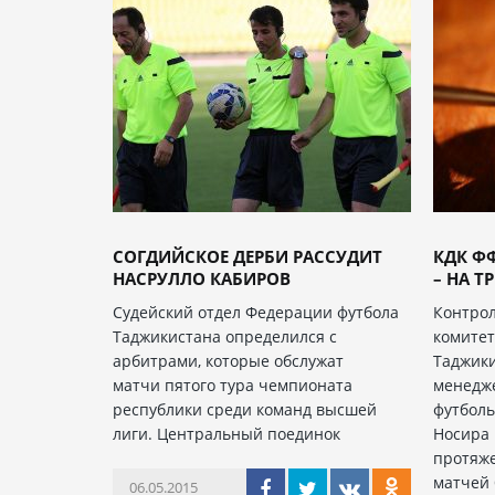
СОГДИЙСКОЕ ДЕРБИ РАССУДИТ
КДК Ф
НАСРУЛЛО КАБИРОВ
– НА Т
Судейский отдел Федерации футбола
Контро
Таджикистана определился с
комитет
арбитрами, которые обслужат
Таджик
матчи пятого тура чемпионата
менедже
республики среди команд высшей
футболь
лиги. Центральный поединок
Носира 
протяж
матчей 
06.05.2015