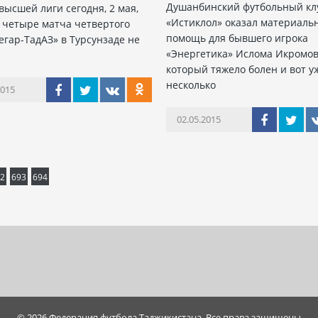
Душанбинский футбольный кл
высшей лиги сегодня, 2 мая,
«Истиклол» оказал материаль
четыре матча четвертого
помощь для бывшего игрока
Регар-ТадАЗ» в Турсунзаде не
«Энергетика» Ислома Икромов
который тяжело болен и вот у
несколько
2015
02.05.2015
2
693
694
© 2026 Федерация футбола Таджикистана. Все права защищены