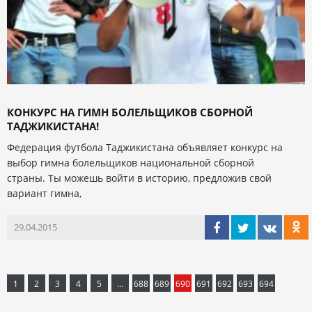
КОНКУРС НА ГИМН БОЛЕЛЬЩИКОВ СБОРНОЙ
ТАДЖИКИСТАНА!
Федерация футбола Таджикистана объявляет конкурс на
выбор гимна болельщиков национальной сборной
страны. Ты можешь войти в историю, предложив свой
вариант гимна,
29.04.2015
1
2
3
4
5
...
688
689
690
691
692
693
694