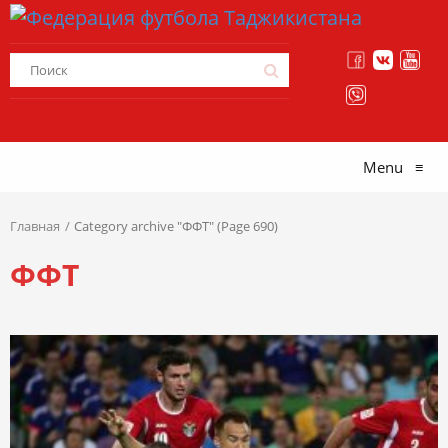
Menu
≡
Главная
Category archive "ФФТ" (Page 690)
ФФТ