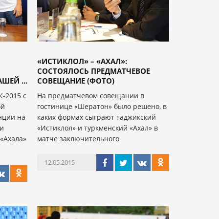
«ИСТИКЛОЛ» – «АХАЛ»:
СОСТОЯЛОСЬ ПРЕДМАТЧЕВОЕ
ШЕЙ ...
СОВЕЩАНИЕ (ФОТО)
К-2015 с
На предматчевом совещании в
ой
гостинице «Шератон» было решено, в
нции на
каких формах сыграют таджикский
ли
«Истиклол» и туркменский «Ахал» в
 «Ахала»
матче заключительного
12.05.2015