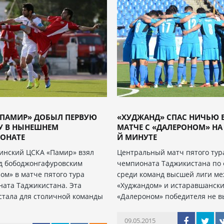
«ПАМИР» ДОБЫЛ ПЕРВУЮ
«ХУДЖАНД» СПАС НИЧЬЮ 
У В НЫНЕШНЕМ
МАТЧЕ С «ДАЛЕРОНОМ» НА 
ОНАТЕ
Й МИНУТЕ
инский ЦСКА «Памир» взял
Центральный матч пятого тур
д бободжонгафуровским
чемпионата Таджикистана по 
ом» в матче пятого тура
среди команд высшей лиги ме
ата Таджикистана. Эта
«Худжандом» и истаравшанск
стала для столичной команды
«Далероном» победителя не в
09.05.2015