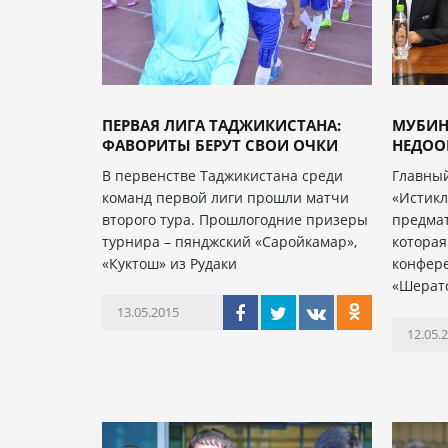
ПЕРВАЯ ЛИГА ТАДЖИКИСТАНА:
МУБИН
ФАВОРИТЫ БЕРУТ СВОИ ОЧКИ
НЕДОО
В первенстве Таджикистана среди
Главный
команд первой лиги прошли матчи
«Истикл
второго тура. Прошлогодние призеры
предмат
турнира – пянджский «Саройкамар»,
которая
«Куктош» из Рудаки
конфере
«Шерато
13.05.2015
12.05.