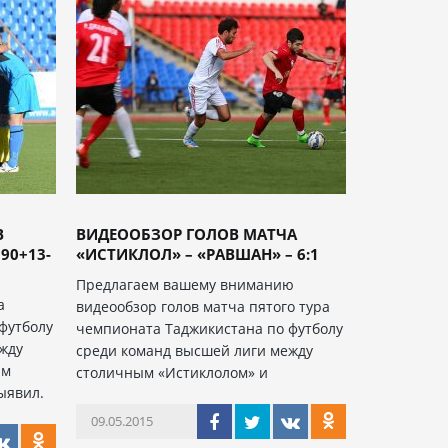
В
ВИДЕООБЗОР ГОЛОВ МАТЧА
90+13-
«ИСТИКЛОЛ» – «РАВШАН» – 6:1
Предлагаем вашему вниманию
а
видеообзор голов матча пятого тура
футболу
чемпионата Таджикистана по футболу
жду
среди команд высшей лиги между
им
столичным «Истиклолом» и
ыявил.
09.05.2015