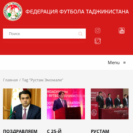
Menu
≡
Главная
Tag "Рустам Эмомали"
ПОЗДРАВЛЯЕМ
С 25-Й
РУСТАМ