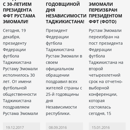
С 30-ЛЕТИЕМ
ГОДОВЩИНОЙ
ЭМОМАЛИ
ПРЕЗИДЕНТА
ДНЯ
ПЕРЕИЗБРАН
ФФТ РУСТАМА
НЕЗАВИСИМОСТИ
ПРЕЗИДЕНТОМ
ЭМОМАЛИ!
ТАДЖИКИСТАНА!
ФФТ (ФОТО)
Сегодня, 19
Президент
Рустам Эмомали
декабря,
Федерации
переизбран на
президенту
футбола
пост президента
Федерации
Таджикистана
Федерации
футбола
Рустам Эмомали в
футбола
Таджикистана
своем
Таджикистана на
Рустаму Эмомали
официальном
второй
исполнилось 30
обращении
четырехлетний
лет. От имени
поздравил всех
срок на отчетно-
футбольной
жителей страны с
выборной
общественности
25-й годовщины
конференции,
Таджикистана
дня
которая
поздравляем
Независимости
состоялась
Рустама Эмомали
республики.
сегодня, 15
19.12.2017
08.09.2016
15.01.2016