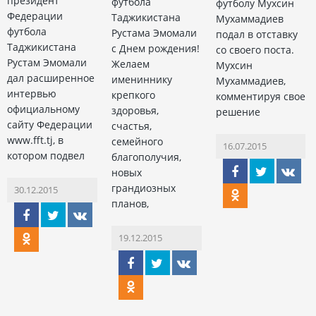
президент
футбола
футболу Мухсин
Федерации
Таджикистана
Мухаммадиев
футбола
Рустама Эмомали
подал в отставку
Таджикистана
с Днем рождения!
со своего поста.
Рустам Эмомали
Желаем
Мухсин
дал расширенное
имениннику
Мухаммадиев,
интервью
крепкого
комментируя свое
официальному
здоровья,
решение
сайту Федерации
счастья,
www.fft.tj, в
семейного
16.07.2015
котором подвел
благополучия,
новых
грандиозных
30.12.2015
планов,
19.12.2015