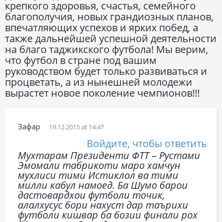
крепкого здоровья, счастья, семейного
благополучия, новых грандиозных планов,
впечатляющих успехов и ярких побед, а
также дальнейшей успешной деятельности
на благо таджикского футбола! Мы верим,
что футбол в стране под вашим
руководством будет только развиваться и
процветать, а из нынешней молодежи
вырастет новое поколение чемпионов!!!
Зафар
19.12.2015 at 14:47
Войдите, чтобы ответить
Мухтарам Президенти ФТТ – Рустами
Эмомали табрикоти маро хамчун
мухлиси тими Истиклол ва тими
милли кабул намоед. Ба Шумо барои
дастовардхои футболи точик,
алалхусус бори нахуст дар таърихи
футболи кишвар ба бозии финали рох