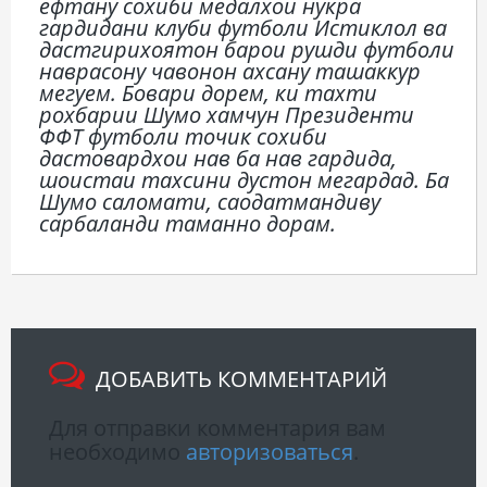
ёфтану сохиби медалхои нукра
гардидани клуби футболи Истиклол ва
дастгирихоятон барои рушди футболи
наврасону чавонон ахсану ташаккур
мегуем. Бовари дорем, ки тахти
рохбарии Шумо хамчун Президенти
ФФТ футболи точик сохиби
дастовардхои нав ба нав гардида,
шоистаи тахсини дустон мегардад. Ба
Шумо саломати, саодатмандиву
сарбаланди таманно дорам.
ДОБАВИТЬ КОММЕНТАРИЙ
Для отправки комментария вам
необходимо
авторизоваться
.