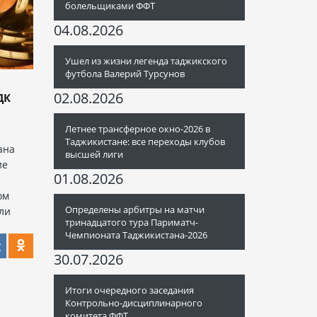
болельщиками ФФТ
04.08.2026
Ушел из жизни легенда таджикского
футбола Валерий Турсунов
02.08.2026
ДК
Летнее трансферное окно-2026 в
Таджикистане: все переходы клубов
ана
высшей лиги
ие
01.08.2026
ом
Определены арбитры на матчи
ыли
тринадцатого тура Париматч-
Чемпионата Таджикистана-2026
30.07.2026
Итоги очередного заседания
Контрольно-дисциплинарного
комитета ФФТ