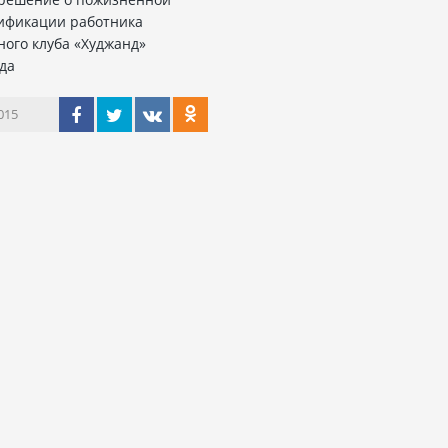
ификации работника
ного клуба «Худжанд»
да
015