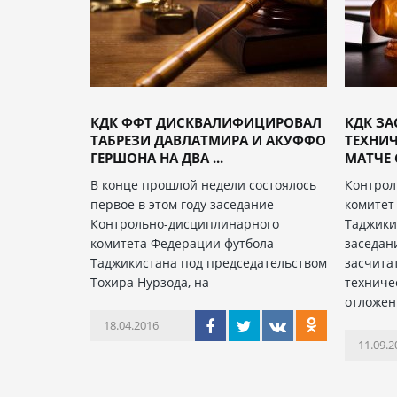
КДК ФФТ ДИСКВАЛИФИЦИРОВАЛ
КДК З
ТАБРЕЗИ ДАВЛАТМИРА И АКУФФО
ТЕХНИЧ
ГЕРШОНА НА ДВА ...
МАТЧЕ
В конце прошлой недели состоялось
Контро
первое в этом году заседание
комитет
Контрольно-дисциплинарного
Таджики
комитета Федерации футбола
заседан
Таджикистана под председательством
засчита
Тохира Нурзода, на
техниче
отложен
18.04.2016
11.09.2