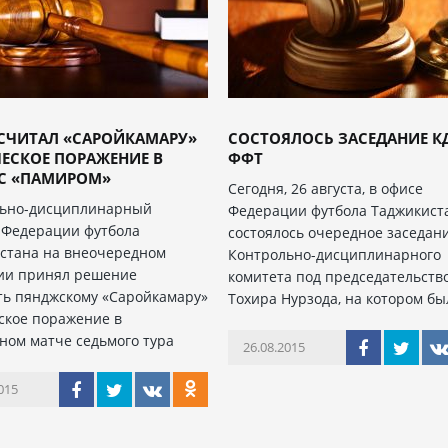
АСЧИТАЛ «САРОЙКАМАРУ»
СОСТОЯЛОСЬ ЗАСЕДАНИЕ К
ЕСКОЕ ПОРАЖЕНИЕ В
ФФТ
 С «ПАМИРОМ»
Сегодня, 26 августа, в офисе
льно-дисциплинарный
Федерации футбола Таджикист
 Федерации футбола
состоялось очередное заседан
стана на внеочередном
Контрольно-дисциплинарного
ии принял решение
комитета под председательств
ть пянджскому «Саройкамару»
Тохира Нурзода, на котором б
ское поражение в
ном матче седьмого тура
26.08.2015
015