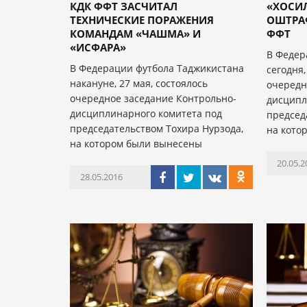
КДК ФФТ ЗАСЧИТАЛ
«ХОСИЛ
ТЕХНИЧЕСКИЕ ПОРАЖЕНИЯ
ОШТРА
КОМАНДАМ «ЧАШМА» И
ФФТ
«ИСФАРА»
В Федер
В Федерации футбола Таджикистана
сегодня,
накануне, 27 мая, состоялось
очередн
очередное заседание Контрольно-
дисципл
дисциплинарного комитета под
председ
председательством Тохира Нурзода,
на кото
на котором были вынесены
20.05.2
28.05.2016