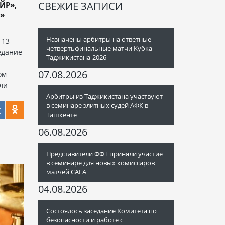
СВЕЖИЕ ЗАПИСИ
ЙР»,
»
Назначены арбитры на ответные
 13
четвертьфинальные матчи Кубка
едание
Таджикистана-2026
07.08.2026
ом
ыли
Арбитры из Таджикистана участвуют
в семинаре элитных судей АФК в
Ташкенте
06.08.2026
Представители ФФТ приняли участие
в семинаре для новых комиссаров
матчей CAFA
04.08.2026
Состоялось заседание Комитета по
безопасности и работе с