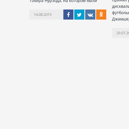
Тохира Нурзода, на котором были
дисквал
футболь
14.08.2015
Джамше
29.07.2