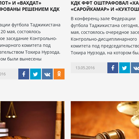
ОТ» И «ВАХДАТ»
КДК ФФТ ОШТРАФОВАЛ «ХА
ФОВАНЫ РЕШЕНИЕМ КДК
«САРОЙКАМАР» И «КУКТОШ
В конференц-зале Федерации
ации футбола Таджикистана
футбола Таджикистана сегодня,
 20 мая, состоялось
мая, состоялось очередное зас
ое заседание Контрольно-
Контрольно-дисциплинарного
инарного комитета под
комитета под председательств
ательством Тохира Нурзода,
Тохира Нурзода, на котором б
ром были вынесены
13.05.2016
016