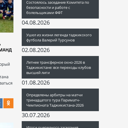
Состоялось заседание Комитета по
безопасности и работе с
болельщиками ФФТ
04.08.2026
Ушел из жизни легенда таджикского
футбола Валерий Турсунов
Ь
02.08.2026
ОМАНД
Летнее трансферное окно-2026 в
торый
Таджикистане: все переходы клубов
высшей лиги
тана
01.08.2026
оваться
Определены арбитры на матчи
тринадцатого тура Париматч-
Чемпионата Таджикистана-2026
30.07.2026
Итоги очередного заседания