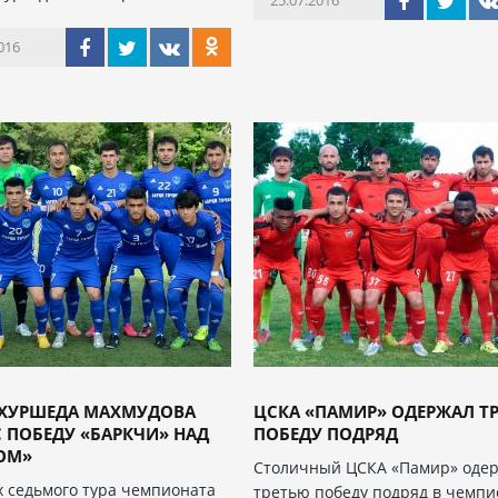
25.07.2016
016
 ХУРШЕДА МАХМУДОВА
ЦСКА «ПАМИР» ОДЕРЖАЛ Т
 ПОБЕДУ «БАРКЧИ» НАД
ПОБЕДУ ПОДРЯД
ОМ»
Столичный ЦСКА «Памир» оде
х седьмого тура чемпионата
третью победу подряд в чемпи