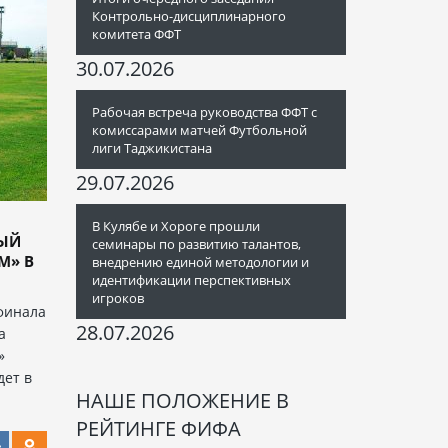
Контрольно-дисциплинарного
комитета ФФТ
30.07.2026
Рабочая встреча руководства ФФТ с
комиссарами матчей Футбольной
лиги Таджикистана
29.07.2026
В Кулябе и Хороге прошли
НЫЙ
семинары по развитию талантов,
М» В
внедрению единой методологии и
идентификации перспективных
игроков
финала
28.07.2026
а
»
дет в
НАШЕ ПОЛОЖЕНИЕ В
РЕЙТИНГЕ ФИФА