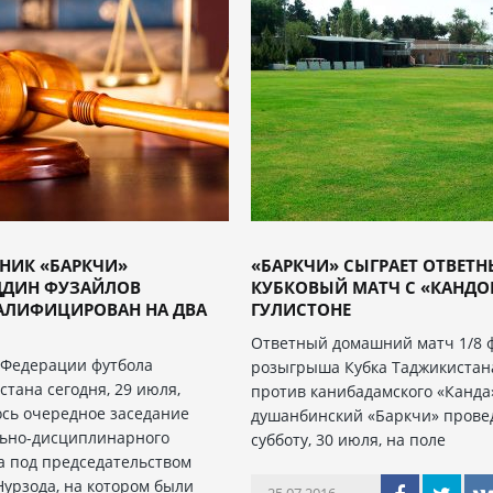
НИК «БАРКЧИ»
«БАРКЧИ» СЫГРАЕТ ОТВЕТ
ДДИН ФУЗАЙЛОВ
КУБКОВЫЙ МАТЧ С «КАНДО
АЛИФИЦИРОВАН НА ДВА
ГУЛИСТОНЕ
Ответный домашний матч 1/8 
 Федерации футбола
розыгрыша Кубка Таджикистан
стана сегодня, 29 июля,
против канибадамского «Канда
ось очередное заседание
душанбинский «Баркчи» прове
ьно-дисциплинарного
субботу, 30 июля, на поле
а под председательством
Нурзода, на котором были