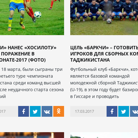
И» НАНЕС «ХОСИЛОТУ»
ЦЕЛЬ «БАРКЧИ» – ГОТОВИТ
 ПОРАЖЕНИЕ В
ИГРОКОВ ДЛЯ СБОРНЫХ К
НАТЕ-2017 (ФОТО)
ТАДЖИКИСТАНА
, 18 марта, были сыграны три
Футбольный клуб «Баркчи», ко
ретьего туре чемпионата
является базовой командой
стана среди команд высшей
молодежной сборной Таджикис
осле неудачного старта сезона
(U-19), в этом году будет базир
кий
в Гиссаре и проводить
017
17.03.2017