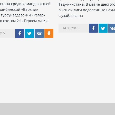
стана среди команд высшей
Таджикистана. В матче шестого
шанбинский «Баркчи»
высшей лиги подопечные Рахм
 турсунзадевский «Регар-
Фузайлова на
о счетом 2:1. Героем матча
14.05.2016
016