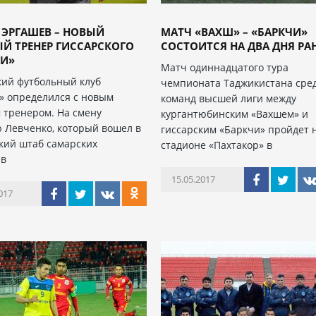
 ЭРГАШЕВ – НОВЫЙ
МАТЧ «ВАХШ» – «БАРКЧИ»
Й ТРЕНЕР ГИССАРСКОГО
СОСТОИТСЯ НА ДВА ДНЯ РА
ЧИ»
Матч одиннадцатого тура
кий футбольный клуб
чемпионата Таджикистана сре
» определился с новым
команд высшей лиги между
 тренером. На смену
кургантюбинским «Вахшем» и
 Левченко, который вошел в
гиссарским «Баркчи» пройдет 
кий штаб самарских
стадионе «Пахтакор» в
ев
15.05.2017
017