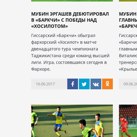
МУБИН ЭРГАШЕВ ДЕБЮТИРОВАЛ
МУБИН
В «БАРКЧИ» С ПОБЕДЫ НАД
ГЛАВНЫ
«ХОСИЛОТОМ»
«БАРК
Гиссарский «Баркчи» обыграл
Гиссарс
фархорский «Хосилот» в матче
«Баркчи
двенадцатого тура чемпионата
главным
Таджикистана среди команд высшей
Виталию
лиги. Игра, состоявшаяся сегодня в
тренерс
Фархоре,
«Крыль
16.06.2017
09.06.2