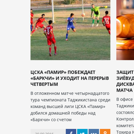
ЦСКА «ПАМИР» ПОБЕЖДАЕТ
ЗАЩИТ
«БАРКЧИ» И УХОДИТ НА ПЕРЕРЫВ
ЗИЁВУ
ЧЕТВЕРТЫМ
ДИСКВ
МАТЧА
В отложенном матче четырнадцатого
В офисе
тура чемпионата Таджикистана среди
Таджики
команд высшей лиги ЦСКА «Памир»
состоял
добился домашней победы над
Контрол
«Баркчи» со счетом
комитет
Тохира 