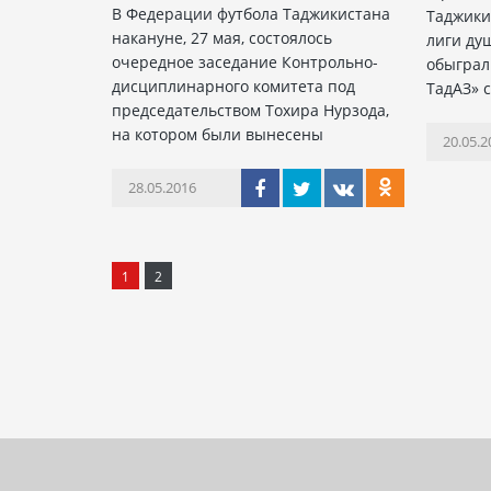
В Федерации футбола Таджикистана
Таджики
накануне, 27 мая, состоялось
лиги ду
очередное заседание Контрольно-
обыграл
дисциплинарного комитета под
ТадАЗ» с
председательством Тохира Нурзода,
на котором были вынесены
20.05.2
28.05.2016
1
2