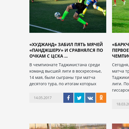
«ХУДЖАНД» ЗАБИЛ ПЯТЬ МЯЧЕЙ
«БАРКЧ
«ПАНДЖШЕРУ» И СРАВНЯЛСЯ ПО
ПЕРВОЕ
ОЧКАМ С ЦСКА ...
ЧЕМПИО
В чемпионате Таджикистана среди
Сегодня
команд высшей лиги в воскресенье,
матча т
14 мая, были сыграны три матча
Таджики
десятого тура, по итогам которых
лиги. П
гиссарс
14.05.2017
18.03.2