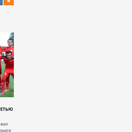
РЕТЬЮ
ржал
онате