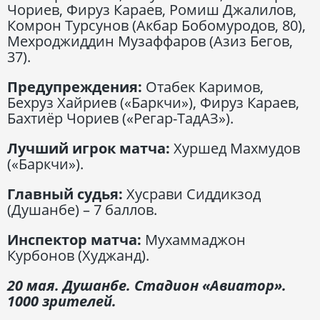
Чориев, Фируз Караев, Ромиш Джалилов,
Комрон Турсунов (Акбар Бобомуродов, 80),
Мехроджиддин Музаффаров (Азиз Бегов,
37).
Предупреждения:
Отабек Каримов,
Бехруз Хайриев («Баркчи»), Фируз Караев,
Бахтиёр Чориев («Регар-ТадАЗ»).
Лучший игрок матча:
Хуршед Махмудов
(«Баркчи»).
Главный судья:
Хусрави Сиддикзод
(Душанбе) – 7 баллов.
Инспектор матча:
Мухаммаджон
Курбонов (Худжанд).
20 мая. Душанбе. Стадион «Авиатор».
1000 зрителей.