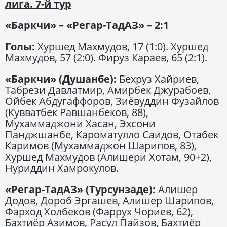
лига. 7-й тур
«Баркчи» – «Регар-ТадАЗ» – 2:1
Голы:
Хуршед Махмудов, 17 (1:0). Хуршед
Махмудов, 57 (2:0). Фируз Караев, 65 (2:1).
«Баркчи» (Душанбе):
Бехруз Хайриев,
Табрези Давлатмир, Амирбек Джурабоев,
Ойбек Абдугаффоров, Зиёвуддин Фузайлов
(Кувватбек Равшанбеков, 88),
Мухаммаджони Хасан, Эхсони
Панджшанбе, Кароматулло Саидов, Отабек
Каримов (Мухаммаджон Шарипов, 83),
Хуршед Махмудов (Алишери Хотам, 90+2),
Нуриддин Хамрокулов.
«Регар-ТадАЗ» (Турсунзаде):
Алишер
Додов, Дороб Эргашев, Алишер Шарипов,
Фарход Холбеков (Фаррух Чориев, 62),
Бахтиёр Азимов, Расул Пайзов, Бахтиёр