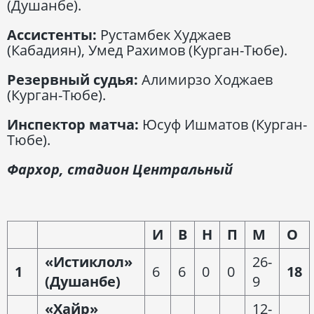
(Душанбе).
Ассистенты:
Рустамбек Худжаев
(Кабадиян), Умед Рахимов (Курган-Тюбе).
Резервный судья:
Алимирзо Ходжаев
(Курган-Тюбе).
Инспектор матча:
Юсуф Ишматов (Курган-
Тюбе).
Фархор, стадион Центральный
И
В
Н
П
М
О
«Истиклол»
26-
1
6
6
0
0
18
(Душанбе)
9
«Хайр»
12-