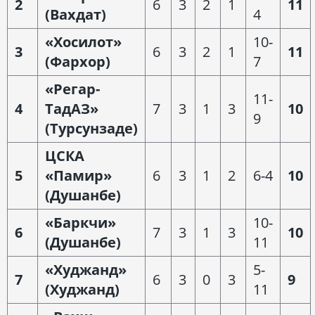
2
6
3
2
1
11
(Вахдат)
4
«Хосилот»
10-
3
6
3
2
1
11
(Фархор)
7
«Регар-
11-
4
ТадАЗ»
7
3
1
3
10
9
(Турсунзаде)
ЦСКА
5
«Памир»
6
3
1
2
6-4
10
(Душанбе)
«Баркчи»
10-
6
7
3
1
3
10
(Душанбе)
11
«Худжанд»
5-
7
6
3
0
3
9
(Худжанд)
11