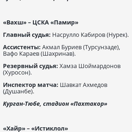
«Вахш» – ЦСКА «Памир»
Главный судья:
Насрулло Кабиров (Нурек).
Ассистенты:
Акмал Буриев (Турсунзаде),
Вафо Караев (Шахринав).
Резервный судья:
Хамза Шоймардонов
(Хуросон).
Инспектор матча:
Шавкат Ахмедов
(Душанбе).
Курган-Тюбе, стадион «Пахтакор»
«Хайр» – «Истиклол»