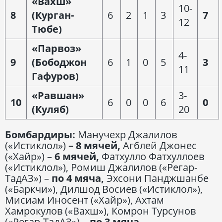
«Вахш»
10-
8
(Курган-
6
2
1
3
7
12
Тюбе)
«Парвоз»
4-
9
(Бободжон
6
1
0
5
3
11
Гафуров)
«Равшан»
3-
10
6
0
0
6
0
(Куляб)
20
Бомбардиры:
Манучехр Джалилов
(«Истиклол»)
– 8 мячей,
Агблей Джонес
(«Хайр») –
6 мячей,
Фатхулло Фатхуллоев
(«Истиклол»), Ромиш Джалилов («Регар-
ТадАЗ») –
по 4 мяча,
Эхсони Панджшанбе
(«Баркчи»), Дилшод Восиев («Истиклол»),
Мисиам Иносент («Хайр»), Ахтам
Хамрокулов («Вахш»), Комрон Турсунов
(«Регар-ТадАЗ») –
по 3 мяча.