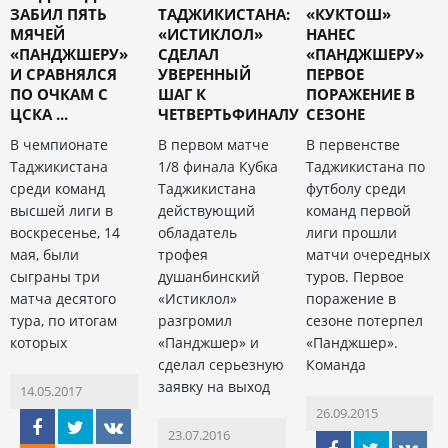
ЗАБИЛ ПЯТЬ
ТАДЖИКИСТАНА:
«КУКТОШ»
МЯЧЕЙ
«ИСТИКЛОЛ»
НАНЕС
«ПАНДЖШЕРУ»
СДЕЛАЛ
«ПАНДЖШЕРУ»
И СРАВНЯЛСЯ
УВЕРЕННЫЙ
ПЕРВОЕ
ПО ОЧКАМ С
ШАГ К
ПОРАЖЕНИЕ В
ЦСКА ...
ЧЕТВЕРТЬФИНАЛУ
СЕЗОНЕ
В чемпионате
В первом матче
В первенстве
Таджикистана
1/8 финала Кубка
Таджикистана по
среди команд
Таджикистана
футболу среди
высшей лиги в
действующий
команд первой
воскресенье, 14
обладатель
лиги прошли
мая, были
трофея
матчи очередных
сыграны три
душанбинский
туров. Первое
матча десятого
«Истиклол»
поражение в
тура, по итогам
разгромил
сезоне потерпел
которых
«Панджшер» и
«Панджшер».
сделал серьезную
Команда
заявку на выход
14.05.2017
26.09.2015
23.07.2016