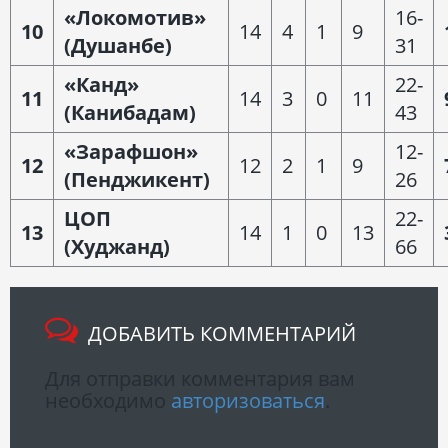
«Локомотив»
16-
10
14
4
1
9
(Душанбе)
31
«Канд»
22-
11
14
3
0
11
(Канибадам)
43
«Зарафшон»
12-
12
12
2
1
9
(Пенджикент)
26
ЦОП
22-
13
14
1
0
13
(Худжанд)
66
ДОБАВИТЬ КОММЕНТАРИЙ
Для отправки комментария вам
необходимо
авторизоваться
.