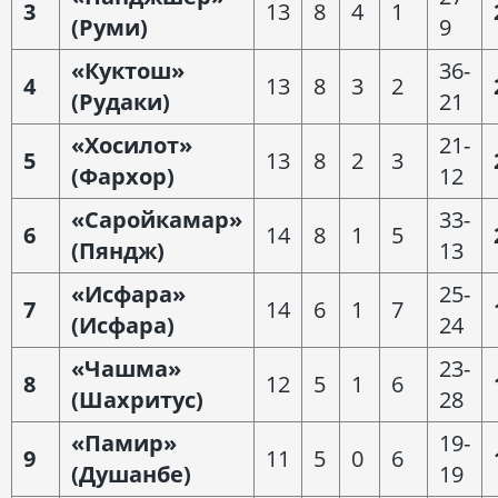
3
13
8
4
1
(Руми)
9
«Куктош»
36-
4
13
8
3
2
(Рудаки)
21
«Хосилот»
21-
5
13
8
2
3
(Фархор)
12
«Саройкамар»
33-
6
14
8
1
5
(Пяндж)
13
«Исфара»
25-
7
14
6
1
7
(Исфара)
24
«Чашма»
23-
8
12
5
1
6
(Шахритус)
28
«Памир»
19-
9
11
5
0
6
(Душанбе)
19