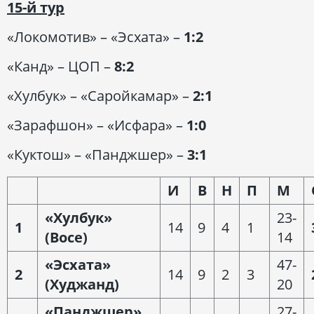
15-й тур
«Локомотив» – «Эсхата» –
1:2
«Канд» – ЦОП –
8:2
«Хулбук» – «Саройкамар» –
2:1
«Зарафшон» – «Исфара» –
1:0
«Куктош» – «Панджшер» –
3:1
И
В
Н
П
М
«Хулбук»
23-
1
14
9
4
1
(Восе)
14
«Эсхата»
47-
2
14
9
2
3
(Худжанд)
20
«Панджшер»
27-