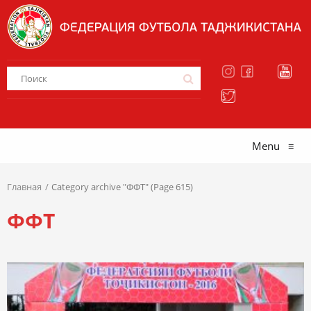
Menu
≡
Главная
Category archive "ФФТ" (Page 615)
ФФТ