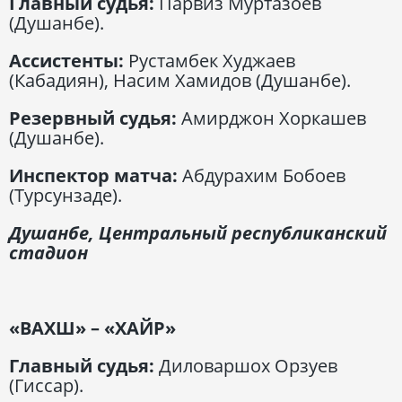
Главный судья:
Парвиз Муртазоев
(Душанбе).
Ассистенты:
Рустамбек Худжаев
(Кабадиян), Насим Хамидов (Душанбе).
Резервный судья:
Амирджон Хоркашев
(Душанбе).
Инспектор матча:
Абдурахим Бобоев
(Турсунзаде).
Душанбе, Центральный республиканский
стадион
«ВАХШ» – «ХАЙР»
Главный судья:
Диловаршох Орзуев
(Гиссар).