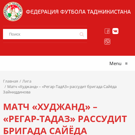
Menu
≡
Главная
Лига
Матч «Худжанд» – «Регар-ТадАЗ» рассудит бригада Сайёда
Зайниддинова
МАТЧ «ХУДЖАНД» –
«РЕГАР-ТАДАЗ» РАССУДИТ
БРИГАДА САЙЁДА