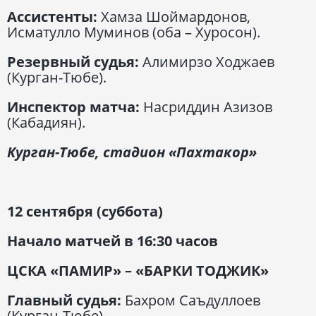
Ассистенты:
Хамза Шоймардонов,
Исматулло Муминов (оба – Хуросон).
Резервный судья:
Алимирзо Ходжаев
(Курган-Тюбе).
Инспектор матча:
Насриддин Азизов
(Кабадиян).
Курган-Тюбе, стадион «Пахтакор»
12 сентября (суббота)
Начало матчей в 16:30 часов
ЦСКА «ПАМИР» – «БАРКИ ТОДЖИК»
Главный судья:
Бахром Саъдуллоев
(Курган-Тюбе).