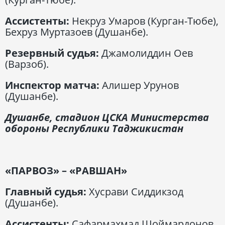
Ассистенты:
Некруз Умаров (Курган-Тюбе),
Бехруз Муртазоев (Душанбе).
Резервный судья:
Джамолиддин Оев
(Варзоб).
Инспектор матча:
Алишер Урунов
(Душанбе).
Душанбе, стадион ЦСКА Министерства
обороны Республики Таджикистан
«ПАРВОЗ» – «РАВШАН»
Главный судья:
Хусрави Сиддикзод
(Душанбе).
Ассистенты:
Сафармахмад Шоймардонов