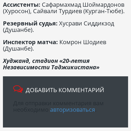
Ассистенты:
Сафармахмад Шоймардонов
(Хуросон), Сайвали Турдиев (Курган-Тюбе).
Резервный судья:
Хусрави Сиддикзод
(Душанбе).
Инспектор матча:
Комрон Шодиев
(Душанбе).
Худжанд, стадион «20-летия
Независимости Таджикистана»
ДОБАВИТЬ КОММЕНТАРИЙ
Для отправки комментария вам
необходимо
авторизоваться
.