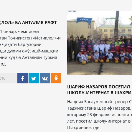
ЛОЛ» БА АНТАЛИЯ РАФТ
31 январ, чемпиони
таи Тоҷикистон «Истиқлол»-и
 ҷиҳати баргузории
ади дуюми омӯзишӣ-машқии
нии худ ба Анталияи Туркия
ард.
016
ШАРИФ НАЗАРОВ ПОСЕТИЛ
ШКОЛУ-ИНТЕРНАТ В ШАХРИ
На днях Заслуженный тренер С
Таджикистана Шариф Назаров,
которому 23 февраля исполнит
лет, посетил школу-интернат в
Шахринаве, где