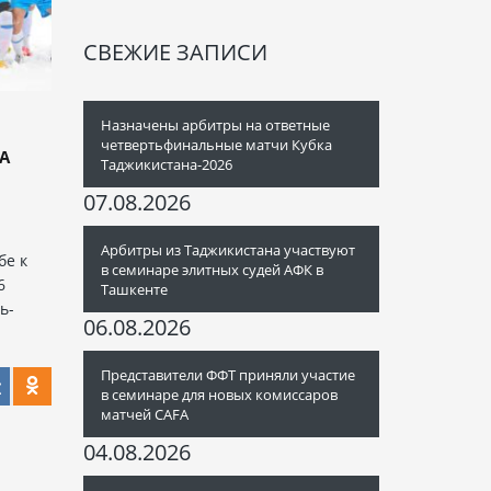
СВЕЖИЕ ЗАПИСИ
Назначены арбитры на ответные
четвертьфинальные матчи Кубка
А
Таджикистана-2026
07.08.2026
Арбитры из Таджикистана участвуют
бе к
в семинаре элитных судей АФК в
6
Ташкенте
ь-
06.08.2026
Представители ФФТ приняли участие
в семинаре для новых комиссаров
матчей CAFA
04.08.2026