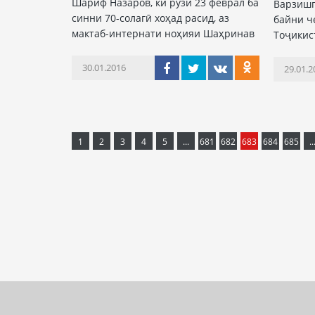
Шариф Назаров, ки рӯзи 23 феврал ба
Варзишг
синни 70-солагӣ хоҳад расид, аз
байни ч
мактаб-интернати ноҳияи Шаҳринав
Тоҷикис
30.01.2016
29.01.2
1
2
3
4
5
...
681
682
683
684
685
..