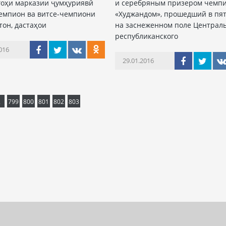
оҳи марказии ҷумҳуриявӣ
и серебряным призером чемп
емпион ва витсе-чемпиони
«Худжандом», прошедший в пя
тон, дастаҳои
на заснеженном поле Централ
республиканского
016
29.01.2016
.
799
800
801
802
803