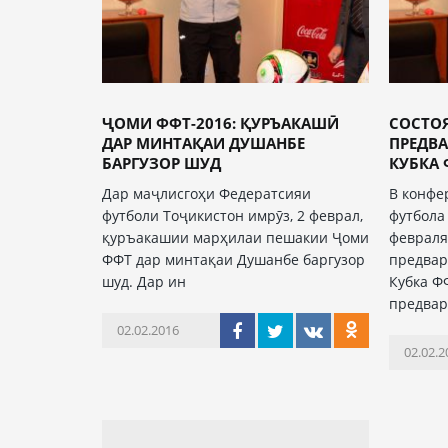
ҶОМИ ФФТ-2016: ҚУРЪАКАШӢ
СОСТОЯ
ДАР МИНТАҚАИ ДУШАНБЕ
ПРЕДВА
БАРГУЗОР ШУД
КУБКА 
Дар маҷлисгоҳи Федератсияи
В конфе
футболи Тоҷикистон имрӯз, 2 феврал,
футбола
қуръакашии марҳилаи пешакии Ҷоми
февраля
ФФТ дар минтақаи Душанбе баргузор
предвар
шуд. Дар ин
Кубка Ф
предвар
02.02.2016
02.02.2