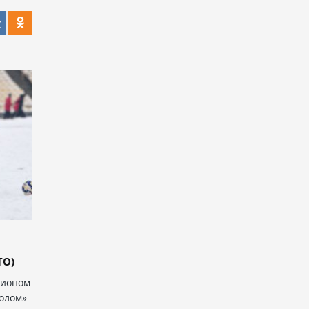
:
ТО)
пионом
олом»