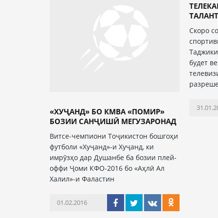
ТЕЛЕК
ТАЛАН
Скоро с
спортив
Таджики
будет в
телевиз
разреш
31.01.2
«ХУҶАНД» БО КМВА «ПОМИР»
БОЗИИ САНҶИШӢ МЕГУЗАРОНАД
Витсе-чемпиони Тоҷикистон бошгоҳи
футболи «Хуҷанд»-и Хуҷанд, ки
имрӯзҳо дар Душанбе ба бозии плей-
оффи Ҷоми КФО-2016 бо «Аҳлӣ Ал
Халил»-и Фаластин
01.02.2016