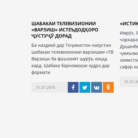
ШАБАКАИ ТЕЛЕВИЗИОНИИ
«ИСТИҚ
«ВАРЗИШ» ИСТЕЪДОДҲОРО
Имрӯз, 
ҶУСТУҶӮ ДОРАД
чоркара
Ба наздикӣ дар Тоҷикистон нахустин
Душанбе
шабакаи телевизионии варзишии «ТВ
ҷамъом
Варзиш» ба фаъолият шурӯъ хоҳад
зимисто
кард. Шабака барномаҳои худро дар
сафар к
формати
31.01.2
31.01.2016