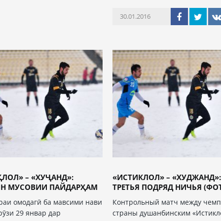
30.01.2016
ЛОЛ» – «ХУҶАНД»:
«ИСТИКЛОЛ» – «ХУДЖАНД»
Н МУСОВИИ ПАЙДАРҲАМ
ТРЕТЬЯ ПОДРЯД НИЧЬЯ (ФО
раи омодагӣ ба мавсими нави
Контрольный матч между чем
рӯзи 29 январ дар
страны душанбинским «Истикл