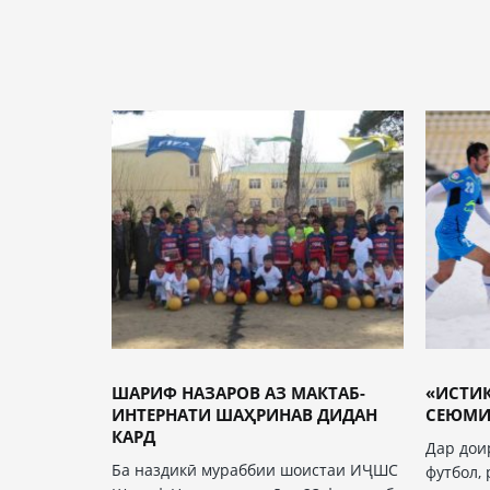
ШАРИФ НАЗАРОВ АЗ МАКТАБ-
«ИСТИҚ
ИНТЕРНАТИ ШАҲРИНАВ ДИДАН
СЕЮМИ
КАРД
Дар дои
Ба наздикӣ мураббии шоистаи ИҶШС
футбол, 