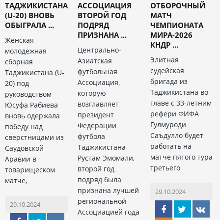
ТАДЖИКИСТАНА
АССОЦИАЦИЯ
ОТБОРОЧНЫЙ
(U-20) ВНОВЬ
ВТОРОЙ ГОД
МАТЧ
ОБЫГРАЛА ...
ПОДРЯД
ЧЕМПИОНАТА
ПРИЗНАНА ...
МИРА-2026
Женская
КНДР ...
Центрально-
молодежная
Элитная
Азиатская
сборная
судейская
футбольная
Таджикистана (U-
бригада из
Ассоциация,
20) под
Таджикистана во
которую
руководством
главе с 33-летним
возглавляет
Юсуфа Рабиева
рефери ФИФА
президент
вновь одержала
Гулмуроди
Федерации
победу над
Саъдулло будет
футбола
сверстницами из
работать на
Таджикистана
Саудовской
матче пятого тура
Рустам Эмомали,
Аравии в
третьего
второй год
товарищеском
подряд была
матче,
признана лучшей
29.10.2024
региональной
29.10.2024
Ассоциацией года