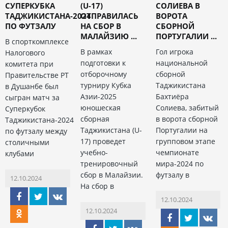
СУПЕРКУБКА
(U-17)
СОЛИЕВА В
ТАДЖИКИСТАНА-2024
ОТПРАВИЛАСЬ
ВОРОТА
ПО ФУТЗАЛУ
НА СБОР В
СБОРНОЙ
МАЛАЙЗИЮ ...
ПОРТУГАЛИИ ...
В спорткомплексе
В рамках
Гол игрока
Налогового
подготовки к
национальной
комитета при
отборочному
сборной
Правительстве РТ
турниру Кубка
Таджикистана
в Душанбе был
Азии-2025
Бахтиёра
сыгран матч за
юношеская
Солиева, забитый
Суперкубок
сборная
в ворота сборной
Таджикистана-2024
Таджикистана (U-
Португалии на
по футзалу между
17) проведет
групповом этапе
столичными
учебно-
чемпионате
клубами
тренировочный
мира-2024 по
сбор в Малайзии.
футзалу в
12.10.2024
На сбор в
12.10.2024
12.10.2024