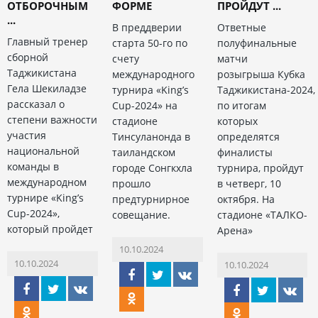
ОТБОРОЧНЫМ
ФОРМЕ
ПРОЙДУТ ...
...
В преддверии
Ответные
Главный тренер
старта 50-го по
полуфинальные
сборной
счету
матчи
Таджикистана
международного
розыгрыша Кубка
Гела Шекиладзе
турнира «King’s
Таджикистана-2024,
рассказал о
Cup-2024» на
по итогам
степени важности
стадионе
которых
участия
Тинсуланонда в
определятся
национальной
таиландском
финалисты
команды в
городе Сонгкхла
турнира, пройдут
международном
прошло
в четверг, 10
турнире «King’s
предтурнирное
октября. На
Cup-2024»,
совещание.
стадионе «ТАЛКО-
который пройдет
Арена»
10.10.2024
10.10.2024
10.10.2024