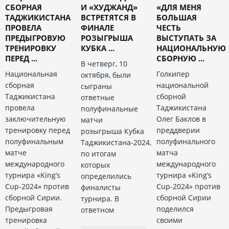
СБОРНАЯ
И «ХУДЖАНД»
«ДЛЯ МЕНЯ
ТАДЖИКИСТАНА
ВСТРЕТЯТСЯ В
БОЛЬШАЯ
ПРОВЕЛА
ФИНАЛЕ
ЧЕСТЬ
ПРЕДЫГРОВУЮ
РОЗЫГРЫША
ВЫСТУПАТЬ ЗА
ТРЕНИРОВКУ
КУБКА ...
НАЦИОНАЛЬНУЮ
ПЕРЕД ...
СБОРНУЮ ...
В четверг, 10
Национальная
Голкипер
октября, были
сборная
национальной
сыграны
Таджикистана
сборной
ответные
провела
Таджикистана
полуфинальные
заключительную
Олег Баклов в
матчи
тренировку перед
преддверии
розыгрыша Кубка
полуфинальным
полуфинального
Таджикистана-2024,
матче
матча
по итогам
международного
международного
которых
турнира «King’s
турнира «King’s
определились
Cup-2024» против
Cup-2024» против
финалисты
сборной Сирии.
сборной Сирии
турнира. В
Предыгровая
поделился
ответном
тренировка
своими